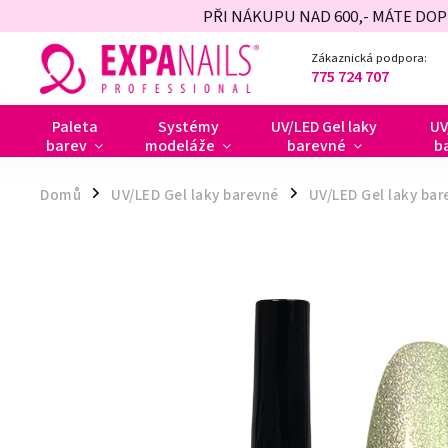
PŘI NÁKUPU NAD 600,- MÁTE DO
Zákaznická podpora:
775 724 707
Paleta
Systémy
UV/LED Gel laky
UV
barev
modeláže
barevné
b
Domů
UV/LED Gel laky barevné
UV/LED Gel laky ba
/
/