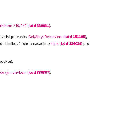
ilníkem 240/240 (
kód
330031
)
.
ožství přípravku
Gel/Akryl Removeru (
kód 151105
)
,
 do hliníkové fólie a nasadíme
klips (
kód 136039
)
pro
oduktu).
čovým dřívkem (
kód 330307
)
.