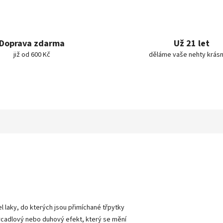
Doprava zdarma
Už 21 let
již od 600 Kč
děláme vaše nehty krásn
 laky, do kterých jsou přimíchané třpytky
 zrcadlový nebo duhový efekt, který se mění