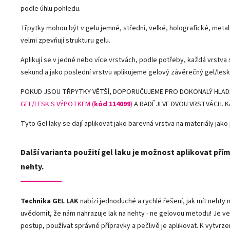
podle úhlu pohledu.
Třpytky mohou být v gelu jemné, střední, velké, holografické, metal
velmi zpevňují strukturu gelu.
Aplikují se v jedné nebo více vrstvách, podle potřeby, každá vrstva 
sekund a jako poslední vrstvu aplikujeme gelový závěrečný gel/lesk
POKUD JSOU TŘPYTKY VĚTŠÍ, DOPORUČUJEME PRO DOKONALÝ HLAD
GEL/LESK S VÝPOTKEM (
kód 114099
)
A RADĚJI VE DVOU VRSTVÁCH. 
Tyto Gel laky se dají aplikovat jako barevná vrstva na materiály jako j
Další varianta použití gel laku je možnost aplikovat přím
nehty.
Technika GEL LAK
nabízí jednoduché a rychlé řešení, jak mít neht
uvědomit, že nám nahrazuje lak na nehty - ne gelovou metodu! Je ve
postup, používat správné přípravky a pečlivě je aplikovat. K vytvrze