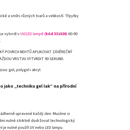
ické a směs různých tvarů a velikostí. Třpytky
se vytvrdí v
UV/LED lampě (
kód 331020
)
60-90
.
KÝ POVRCH NEHTŮ APLIKOVAT ZÁVĚREČNÝ
KAŽDOU VRSTVU VYTVRDIT 90 SEKUND.
sou: gel, polygel i akryl.
o jako „techniku gel lak“ na přírodní
y nádherně upravené každý den. Musíme si
lmi nutné striktně dodržovat technologický
ní je nutné použít UV nebo LED lampu.