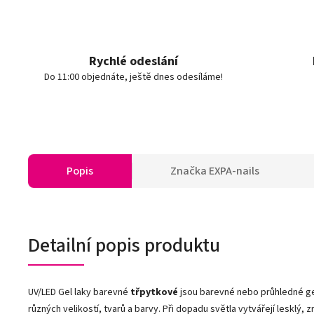
Rychlé odeslání
Do 11:00 objednáte, ještě dnes odesíláme!
Popis
Značka
EXPA-nails
Detailní popis produktu
UV/LED Gel laky barevné
třpytkové
jsou barevné nebo průhledné gel
různých velikostí, tvarů a barvy. Při dopadu světla vytvářejí lesklý,