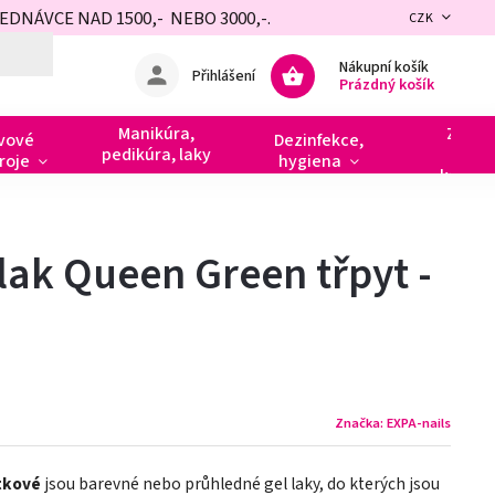
NÁVCE NAD 1500,- NEBO 3000,-.
CZK
Nákupní košík
Přihlášení
Prázdný košík
Manikúra,
Zdobe
vové
Dezinfekce,
pedikúra, laky
razít
roje
hygiena
kamín
lak Queen Green třpyt -
Značka:
EXPA-nails
tkové
jsou barevné nebo průhledné gel laky, do kterých jsou