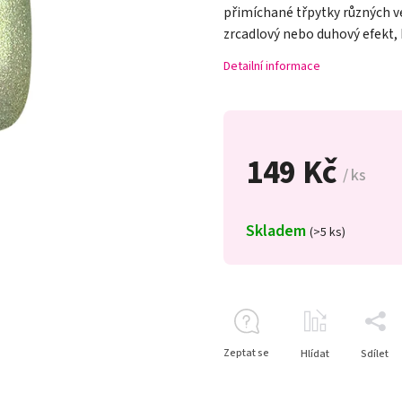
přimíchané třpytky různých veli
zrcadlový nebo duhový efekt, 
Detailní informace
149 Kč
/ ks
Skladem
(>5 ks)
Zeptat se
Hlídat
Sdílet