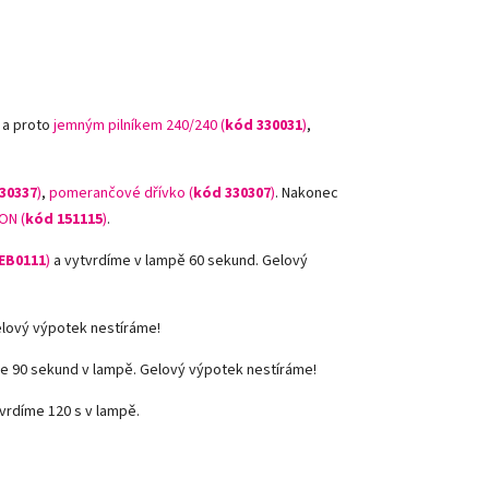
 a proto
jemným pilníkem 240/240 (
kód 330031
)
,
30337
)
,
pomerančové dřívko (
kód 330307
)
.
Nakonec
ON (
kód 151115
)
.
EB0111
)
a vytvrdíme v lampě 60 sekund. Gelový
elový výpotek nestíráme!
e 90 sekund v lampě. Gelový výpotek nestíráme!
vrdíme 120 s v lampě.