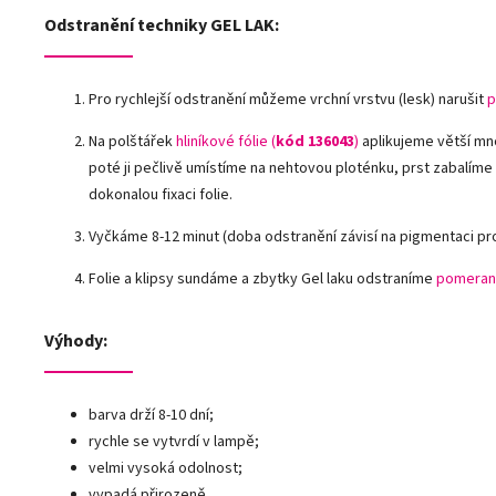
Odstranění techniky GEL LAK:
Pro rychlejší odstranění můžeme vrchní vrstvu (lesk) narušit
p
Na polštářek
hliníkové fólie
(
kód 136043
)
aplikujeme větší mn
poté ji pečlivě umístíme na nehtovou ploténku, prst zabalíme
dokonalou fixaci folie.
Vyčkáme 8-12 minut (doba odstranění závisí na pigmentaci pr
Folie a klipsy sundáme a zbytky Gel laku odstraníme
pomeran
Výhody:
barva drží 8-10 dní;
rychle se vytvrdí v lampě;
velmi vysoká odolnost;
vypadá přirozeně.