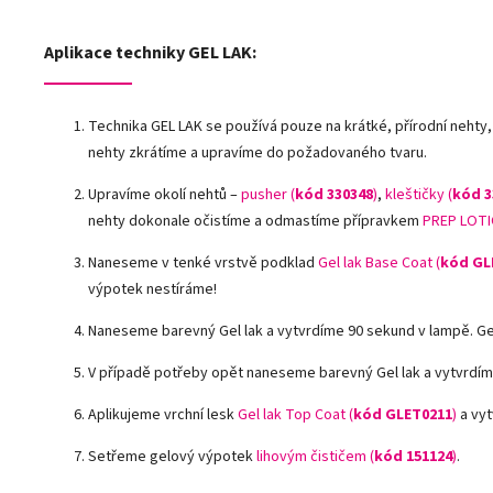
Aplikace techniky GEL LAK:
Technika GEL LAK se používá pouze na krátké, přírodní nehty,
nehty zkrátíme a upravíme do požadovaného tvaru.
Upravíme okolí nehtů –
pusher (
kód 330348
)
,
kleštičky (
kód 3
nehty dokonale očistíme a odmastíme přípravkem
PREP LOTI
Naneseme v tenké vrstvě podklad
Gel lak Base Coat (
kód GL
výpotek nestíráme!
Naneseme barevný Gel lak a vytvrdíme 90 sekund v lampě. G
V případě potřeby opět naneseme barevný Gel lak a vytvrdím
Aplikujeme vrchní lesk
Gel lak Top Coat (
kód GLET0211
)
a vyt
Setřeme gelový výpotek
lihovým čističem (
kód 151124
)
.