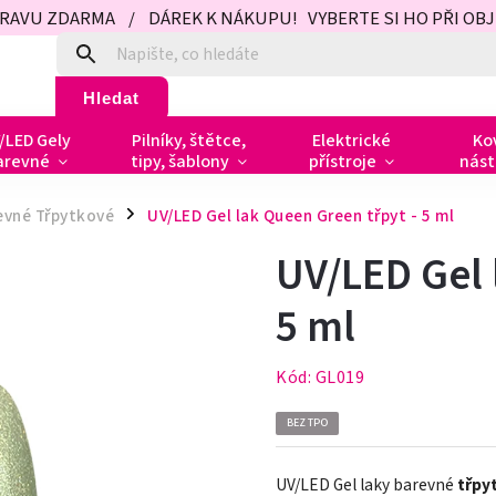
PRAVU ZDARMA / DÁREK K NÁKUPU! VYBERTE SI HO PŘI OBJED
Hledat
/LED Gely
Pilníky, štětce,
Elektrické
Ko
arevné
tipy, šablony
přístroje
nást
revné Třpytkové
UV/LED Gel lak Queen Green třpyt - 5 ml
/
UV/LED Gel 
5 ml
Kód:
GL019
BEZ TPO
UV/LED Gel laky barevné
třpy