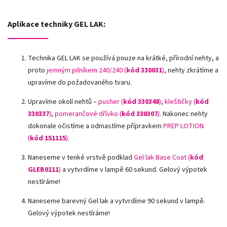
Aplikace techniky GEL LAK:
Technika GEL LAK se používá pouze na krátké, přírodní nehty, a
proto
jemným pilníkem 240/240 (
kód 330031
)
, nehty zkrátíme a
upravíme do požadovaného tvaru.
Upravíme okolí nehtů –
pusher (
kód 330348
)
,
kleštičky (
kód
330337
)
,
pomerančové dřívko (
kód 330307
)
.
Nakonec nehty
dokonale očistíme a odmastíme přípravkem
PREP LOTION
(
kód 151115
)
.
Naneseme v tenké vrstvě podklad
Gel lak Base Coat (
kód
GLEB0111
)
a vytvrdíme v lampě 60 sekund. Gelový výpotek
nestíráme!
Naneseme barevný Gel lak a vytvrdíme 90 sekund v lampě.
Gelový výpotek nestíráme!