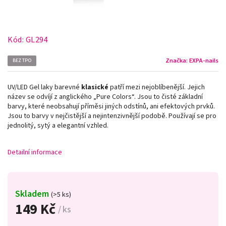
Kód:
GL294
Značka:
EXPA-nails
BEZ TPO
UV/LED Gel laky barevné
klasické
patří mezi nejoblíbenější. Jejich
název se odvíjí z anglického „Pure Colors
“
. Jsou to čisté základní
barvy, které neobsahují příměsi jiných odstínů, ani efektových prvků.
Jsou to barvy v nejčistější a nejintenzivnější podobě. Používají se pro
jednolitý, sytý a elegantní vzhled.
Detailní informace
Skladem
(>5 ks)
149 Kč
/ ks