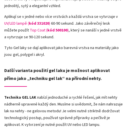
jednolitý, sytý a elegantní vzhled.
Aplikují se v jedné nebo více vrstvách a každá vrstva se vytvrzuje v
UV/LED lampě (
kód 331020
)
60-90 sekund. Jako závěrečný lesk
můžete použít
Top Coat (
kód 500100
)
, který se nanáší v jedné vrstvě
a vytvrzuje se 90-120 sekund.
Tyto Gel laky se dají aplikovat jako barevná vrstva na materiály jako
jsou: gel, polygel i akryl.
Další varianta použití gel laku je možnost aplikovat
přímo jako „techniku gel lak“ na přírodní nehty.
Technika GEL LAK
nabízí jednoduché a rychlé řešení, jak mít nehty
nádherně upravené každý den. Musíme si uvědomit, že nám nahrazuje
lak na nehty - ne gelovou metodu! Je velmi nutné striktně dodržovat
technologický postup, používat správné přípravky a pečlivě je
aplikovat. K vytvrzení je nutné použít UV nebo LED lampu.