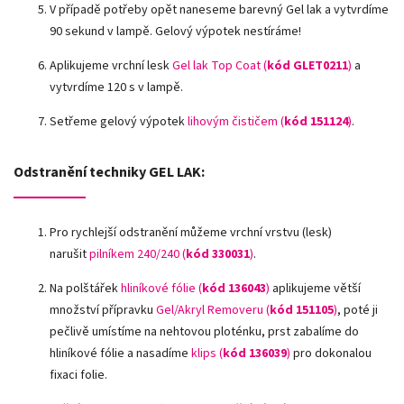
V případě potřeby opět naneseme barevný Gel lak a vytvrdíme
90 sekund v lampě. Gelový výpotek nestíráme!
Aplikujeme vrchní lesk
Gel lak Top Coat (
kód GLET0211
)
a
vytvrdíme 120 s v lampě.
Setřeme gelový výpotek
lihovým čističem (
kód 151124
)
.
Odstranění techniky GEL LAK:
Pro rychlejší odstranění můžeme vrchní vrstvu (lesk)
narušit
pilníkem 240/240 (
kód 330031
)
.
Na polštářek
hliníkové fólie
(
kód 136043
)
aplikujeme větší
množství přípravku
Gel/Akryl Removeru (
kód 151105
)
, poté ji
pečlivě umístíme na nehtovou ploténku, prst zabalíme do
hliníkové fólie a nasadíme
klips (
kód 136039
)
pro dokonalou
fixaci folie.