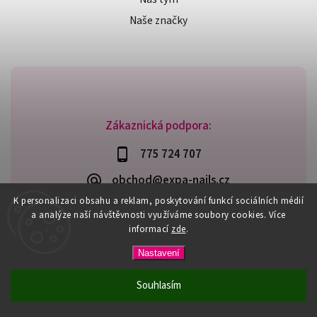
Naše značky
Zákaznická podpora:
775 724 707
obchod@expa-nails.cz
K personalizaci obsahu a reklam, poskytování funkcí sociálních médií
a analýze naší návštěvnosti využíváme soubory cookies. Více
informací
zde
.
Copyright 2026
Expanails.cz
. Všechna práva vyhrazena.
Nastavení
Upravit nastavení cookies
Vytvořil
Shoptet
| Design
Shoptak.cz
Souhlasím
PŘI NÁKUPU NAD 600,- MÁTE DOPRAVU ZDARMA / DÁREK K