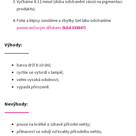
Vyčkáme 8-12 minut (doba odstranění závisí na pigmentaci
produktu).
Folie a klipsy sundáme a zbytky Gel laku odstraníme
pomerančovým dřívkem (
kód 330307
)
.
Výhody:
barva drží 8-10 dní;
rychle se vytvrdí v lampě;
velmi vysoká odolnost;
vypadá přirozeně.
Nevýhody:
pouze na krátké a zdravé přírodní nehty;
přilnavost se odvíjí od kvality přírodního nehtu;