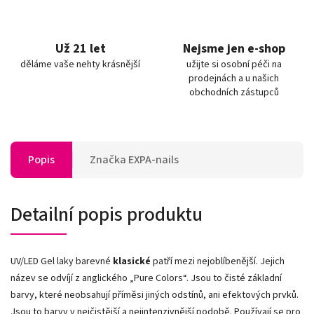
Už 21 let
Nejsme jen e-shop
děláme vaše nehty krásnější
užijte si osobní péči na
prodejnách a u našich
obchodních zástupců
Popis
Značka
EXPA-nails
Detailní popis produktu
UV/LED Gel laky barevné
klasické
patří mezi nejoblíbenější. Jejich
název se odvíjí z anglického „Pure Colors
“
. Jsou to čisté základní
barvy, které neobsahují příměsi jiných odstínů, ani efektových prvků.
Jsou to barvy v nejčistější a nejintenzivnější podobě. Používají se pro