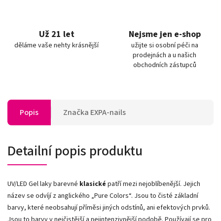
Už 21 let
Nejsme jen e-shop
děláme vaše nehty krásnější
užijte si osobní péči na
prodejnách a u našich
obchodních zástupců
Popis
Značka
EXPA-nails
Detailní popis produktu
UV/LED Gel laky barevné
klasické
patří mezi nejoblíbenější. Jejich
název se odvíjí z anglického „Pure Colors
“
. Jsou to čisté základní
barvy, které neobsahují příměsi jiných odstínů, ani efektových prvků.
Jsou to barvy v nejčistější a nejintenzivnější podobě. Používají se pro