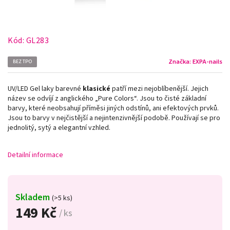
Kód:
GL283
Značka:
EXPA-nails
BEZ TPO
UV/LED Gel laky barevné
klasické
patří mezi nejoblíbenější. Jejich
název se odvíjí z anglického „Pure Colors
“
. Jsou to čisté základní
barvy, které neobsahují příměsi jiných odstínů, ani efektových prvků.
Jsou to barvy v nejčistější a nejintenzivnější podobě. Používají se pro
jednolitý, sytý a elegantní vzhled.
Detailní informace
Skladem
(>5 ks)
149 Kč
/ ks