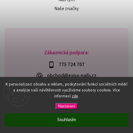
Naše značky
Zákaznická podpora:
775 724 707
obchod@expa-nails.cz
K personalizaci obsahu a reklam, poskytování funkcí sociálních médií
a analýze naší návštěvnosti využíváme soubory cookies. Více
informací
zde
.
Copyright 2026
Expanails.cz
. Všechna práva vyhrazena.
Nastavení
Upravit nastavení cookies
Vytvořil
Shoptet
| Design
Shoptak.cz
Souhlasím
PŘI NÁKUPU NAD 600,- MÁTE DOPRAVU ZDARMA / DÁREK K