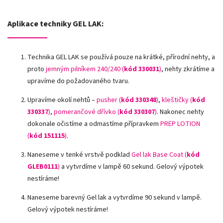
Aplikace techniky GEL LAK:
Technika GEL LAK se používá pouze na krátké, přírodní nehty, a
proto
jemným pilníkem 240/240 (
kód 330031
)
, nehty zkrátíme a
upravíme do požadovaného tvaru.
Upravíme okolí nehtů –
pusher (
kód 330348
)
,
kleštičky (
kód
330337
)
,
pomerančové dřívko (
kód 330307
)
.
Nakonec nehty
dokonale očistíme a odmastíme přípravkem
PREP LOTION
(
kód 151115
)
.
Naneseme v tenké vrstvě podklad
Gel lak Base Coat (
kód
GLEB0111
)
a vytvrdíme v lampě 60 sekund. Gelový výpotek
nestíráme!
Naneseme barevný Gel lak a vytvrdíme 90 sekund v lampě.
Gelový výpotek nestíráme!