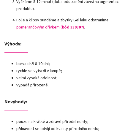
Vyčkáme 8-12 minut (doba odstranění závisí na pigmentaci
produktu).
Folie a klipsy sundáme a zbytky Gel laku odstraníme
pomerančovým dřívkem (
kód 330307
)
.
Výhody:
barva drží 8-10 dní;
rychle se vytvrdí v lampě;
velmi vysoká odolnost;
vypadá přirozeně.
Nevýhody:
pouze na krátké a zdravé přírodní nehty;
přilnavost se odvíjí od kvality přírodního nehtu;