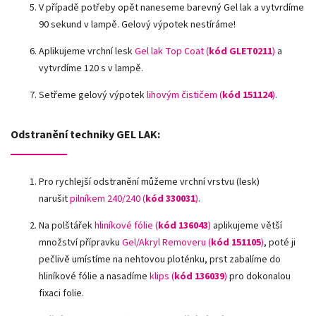
V případě potřeby opět naneseme barevný Gel lak a vytvrdíme
90 sekund v lampě. Gelový výpotek nestíráme!
Aplikujeme vrchní lesk
Gel lak Top Coat (
kód GLET0211
)
a
vytvrdíme 120 s v lampě.
Setřeme gelový výpotek
lihovým čističem (
kód 151124
)
.
Odstranění techniky GEL LAK:
Pro rychlejší odstranění můžeme vrchní vrstvu (lesk)
narušit
pilníkem 240/240 (
kód 330031
)
.
Na polštářek
hliníkové fólie
(
kód 136043
)
aplikujeme větší
množství přípravku
Gel/Akryl Removeru (
kód 151105
)
, poté ji
pečlivě umístíme na nehtovou ploténku, prst zabalíme do
hliníkové fólie a nasadíme
klips (
kód 136039
)
pro dokonalou
fixaci folie.