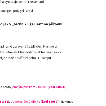
vě a vytvrzuje se 90–120 sekund.
sou: gel, polygel i akryl.
o jako „techniku gel lak“ na přírodní
y nádherně upravené každý den. Musíme si
lmi nutné striktně dodržovat technologický
ní je nutné použít UV nebo LED lampu.
 a proto
jemným pilníkem 240/240 (
kód 330031
)
,
30337
)
,
pomerančové dřívko (
kód 330307
)
.
Nakonec