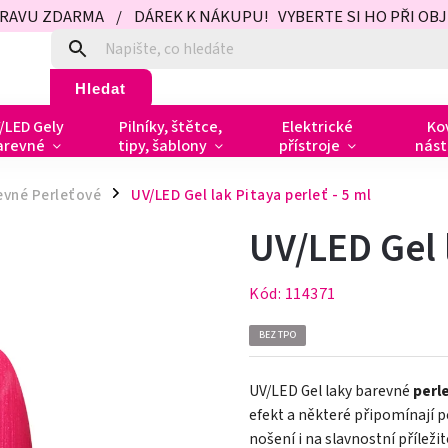
PRAVU ZDARMA / DÁREK K NÁKUPU! VYBERTE SI HO PŘI OBJED
Hledat
/LED Gely
Pilníky, štětce,
Elektrické
Ko
arevné
tipy, šablony
přístroje
nást
evné Perleťové
UV/LED Gel lak Pitaya perleť - 5 ml
/
UV/LED Gel l
Kód:
114371
BEZ TPO
UV/LED Gel laky barevné
perl
efekt a některé připomínají 
nošení i na slavnostní příležit