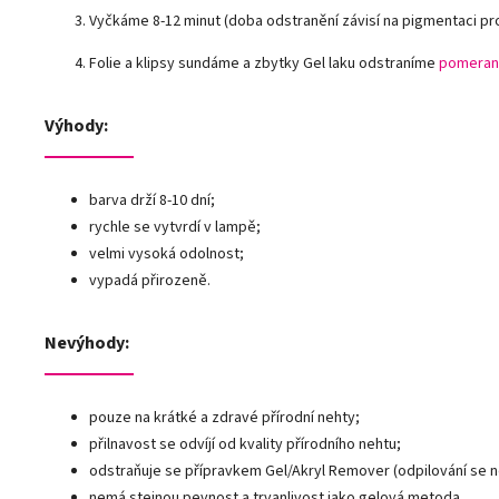
Vyčkáme 8-12 minut (doba odstranění závisí na pigmentaci pr
Folie a klipsy sundáme a zbytky Gel laku odstraníme
pomeran
Výhody:
barva drží 8-10 dní;
rychle se vytvrdí v lampě;
velmi vysoká odolnost;
vypadá přirozeně.
Nevýhody:
pouze na krátké a zdravé přírodní nehty;
přilnavost se odvíjí od kvality přírodního nehtu;
odstraňuje se přípravkem Gel/Akryl Remover (odpilování se 
nemá stejnou pevnost a trvanlivost jako gelová metoda.