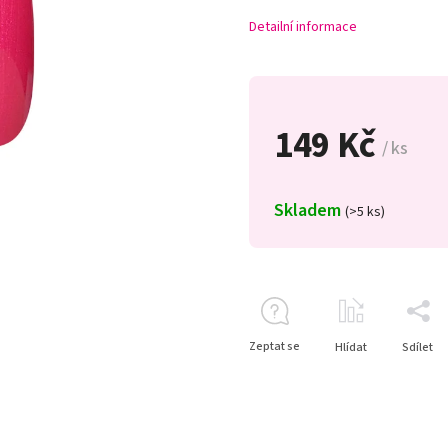
Detailní informace
149 Kč
/ ks
Skladem
(>5 ks)
Zeptat se
Hlídat
Sdílet