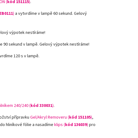
ON (
kód 151115
)
.
EB0111
)
a vytvrdíme v lampě 60 sekund. Gelový
elový výpotek nestíráme!
e 90 sekund v lampě. Gelový výpotek nestíráme!
vrdíme 120 s v lampě.
ilníkem 240/240 (
kód
330031
)
.
ožství přípravku
Gel/Akryl Removeru (
kód 151105
)
,
 do hliníkové fólie a nasadíme
klips (
kód 136039
)
pro