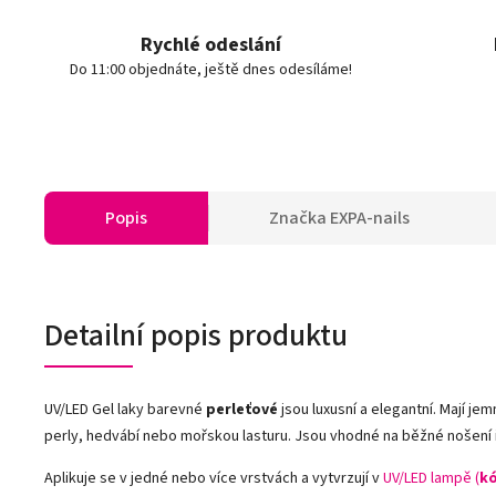
Rychlé odeslání
Do 11:00 objednáte, ještě dnes odesíláme!
Popis
Značka
EXPA-nails
Detailní popis produktu
UV/LED Gel laky barevné
perleťové
jsou luxusní a elegantní. Mají jem
perly, hedvábí nebo mořskou lasturu. Jsou vhodné na běžné nošení i n
Aplikuje se v jedné nebo více vrstvách a vytvrzují v
UV/LED lampě (
kó