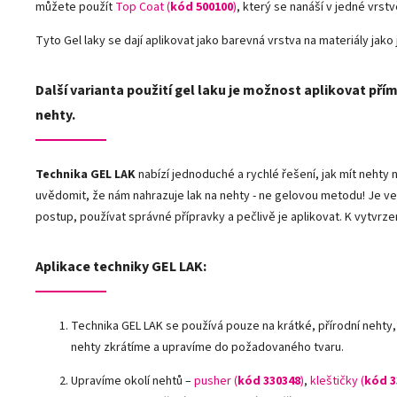
můžete použít
Top Coat (
kód 500100
)
, který se nanáší v jedné vrst
Tyto Gel laky se dají aplikovat jako barevná vrstva na materiály jako j
Další varianta použití gel laku je možnost aplikovat přím
nehty.
Technika GEL LAK
nabízí jednoduché a rychlé řešení, jak mít neht
uvědomit, že nám nahrazuje lak na nehty - ne gelovou metodu! Je ve
postup, používat správné přípravky a pečlivě je aplikovat. K vytvrze
Aplikace techniky GEL LAK:
Technika GEL LAK se používá pouze na krátké, přírodní nehty,
nehty zkrátíme a upravíme do požadovaného tvaru.
Upravíme okolí nehtů –
pusher (
kód 330348
)
,
kleštičky (
kód 3