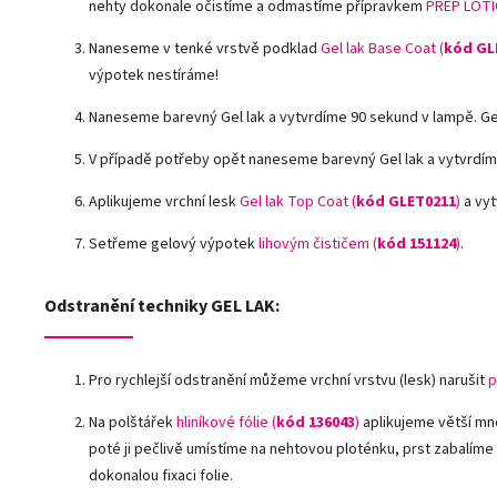
nehty dokonale očistíme a odmastíme přípravkem
PREP LOTI
Naneseme v tenké vrstvě podklad
Gel lak Base Coat (
kód GL
výpotek nestíráme!
Naneseme barevný Gel lak a vytvrdíme 90 sekund v lampě. G
V případě potřeby opět naneseme barevný Gel lak a vytvrdím
Aplikujeme vrchní lesk
Gel lak Top Coat (
kód GLET0211
)
a vyt
Setřeme gelový výpotek
lihovým čističem (
kód 151124
)
.
Odstranění techniky GEL LAK:
Pro rychlejší odstranění můžeme vrchní vrstvu (lesk) narušit
p
Na polštářek
hliníkové fólie
(
kód 136043
)
aplikujeme větší mn
poté ji pečlivě umístíme na nehtovou ploténku, prst zabalíme
dokonalou fixaci folie.