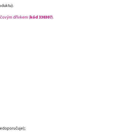
oduktu).
čovým dřívkem (
kód 330307
)
.
nedoporučuje);