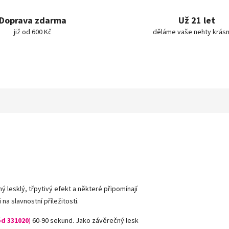
Doprava zdarma
Už 21 let
již od 600 Kč
děláme vaše nehty krásn
ný lesklý, třpytivý efekt a některé připomínají
a slavnostní příležitosti.
d 331020
)
60-90 sekund. Jako závěrečný lesk