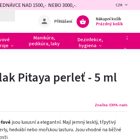
NÁVCE NAD 1500,- NEBO 3000,-.
CZK
Nákupní košík
Přihlášení
Prázdný košík
Manikúra,
Zdobe
vové
Dezinfekce,
pedikúra, laky
razít
roje
hygiena
kamín
ak Pitaya perleť - 5 ml
Značka:
EXPA-nails
eťové
jsou luxusní a elegantní. Mají jemný lesklý, třpytivý
perly, hedvábí nebo mořskou lasturu. Jsou vhodné na běžné
osti.