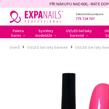
PŘI NÁKUPU NAD 600,- MÁTE DO
Zákaznická podpora:
775 724 707
Paleta
Systémy
UV/LED Gel laky
UV
barev
modeláže
barevné
b
Domů
UV/LED Gel laky barevné
UV/LED Gel laky bar
/
/