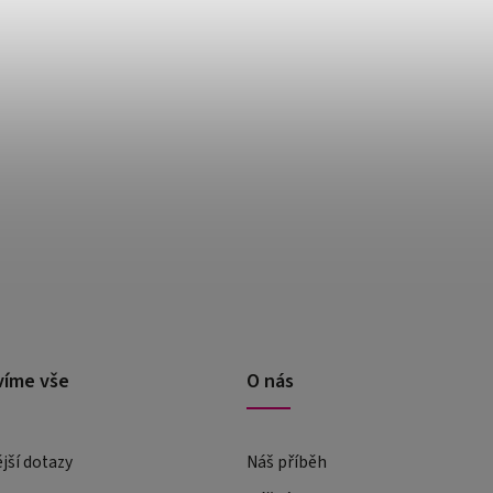
víme vše
O nás
ější dotazy
Náš příběh