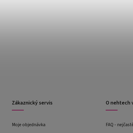
Zákaznický servis
O nehtech 
Moje objednávka
FAQ - nejčast