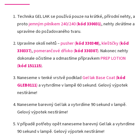
Technika GEL LAK se používá pouze na krátké, přírodní nehty, a
proto
jemným pilníkem 240/240 (
kód 330031
)
, nehty zkrátíme a
upravíme do požadovaného tvaru.
Upravíme okolí nehtů –
pusher (
kód 330348
)
,
kleštičky (
kód
330337
)
,
pomerančové dřívko (
kód 330307
)
.
Nakonec nehty
dokonale očistíme a odmastíme přípravkem
PREP LOTION
(
kód 151115
)
.
Naneseme v tenké vrstvě podklad
Gel lak Base Coat (
kód
GLEB0111
)
a vytvrdíme v lampě 60 sekund. Gelový výpotek
nestíráme!
Naneseme barevný Gel lak a vytvrdíme 90 sekund v lampě.
Gelový výpotek nestíráme!
V případě potřeby opět naneseme barevný Gel lak a vytvrdíme
90 sekund v lampě. Gelový výpotek nestíráme!