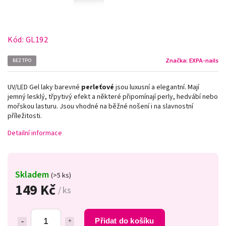
Kód:
GL192
Značka:
EXPA-nails
BEZ TPO
UV/LED Gel laky barevné
perleťové
jsou luxusní a elegantní. Mají
jemný lesklý, třpytivý efekt a některé připomínají perly, hedvábí nebo
mořskou lasturu. Jsou vhodné na běžné nošení i na slavnostní
příležitosti.
Detailní informace
Skladem
(>5 ks)
149 Kč
/ ks
Přidat do košíku