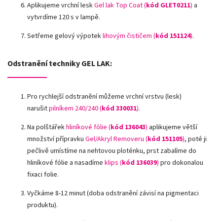
Aplikujeme vrchní lesk
Gel lak Top Coat (
kód GLET0211
)
a
vytvrdíme 120 s v lampě.
Setřeme gelový výpotek
lihovým čističem (
kód 151124
)
.
Odstranění techniky GEL LAK:
Pro rychlejší odstranění můžeme vrchní vrstvu (lesk)
narušit
pilníkem 240/240 (
kód
330031
)
.
Na polštářek
hliníkové fólie
(
kód 136043
)
aplikujeme větší
množství přípravku
Gel/Akryl Removeru (
kód 151105
)
, poté ji
pečlivě umístíme na nehtovou ploténku, prst zabalíme do
hliníkové fólie a nasadíme
klips (
kód 136039
)
pro dokonalou
fixaci folie.
Vyčkáme 8-12 minut (doba odstranění závisí na pigmentaci
produktu).