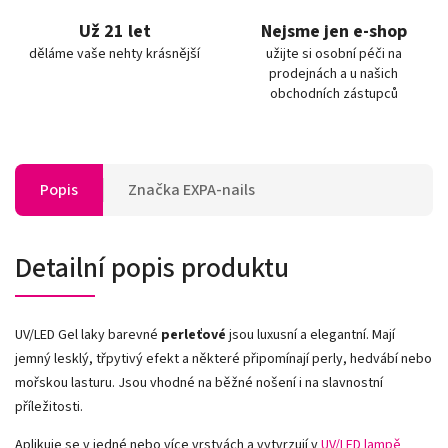
Už 21 let
Nejsme jen e-shop
děláme vaše nehty krásnější
užijte si osobní péči na
prodejnách a u našich
obchodních zástupců
Popis
Značka
EXPA-nails
Detailní popis produktu
UV/LED Gel laky barevné
perleťové
jsou luxusní a elegantní. Mají
jemný lesklý, třpytivý efekt a některé připomínají perly, hedvábí nebo
mořskou lasturu. Jsou vhodné na běžné nošení i na slavnostní
příležitosti.
Aplikuje se v jedné nebo více vrstvách a vytvrzují v
UV/LED lampě