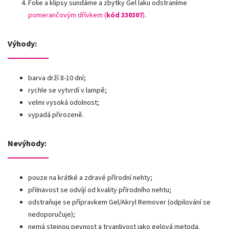
Folie a klipsy sundáme a zbytky Gel laku odstraníme
pomerančovým dřívkem (
kód 330307
)
.
Výhody:
barva drží 8-10 dní;
rychle se vytvrdí v lampě;
velmi vysoká odolnost;
vypadá přirozeně.
Nevýhody:
pouze na krátké a zdravé přírodní nehty;
přilnavost se odvíjí od kvality přírodního nehtu;
odstraňuje se přípravkem Gel/Akryl Remover (odpilování se
nedoporučuje);
nemá stejnou pevnost a trvanlivost jako gelová metoda.