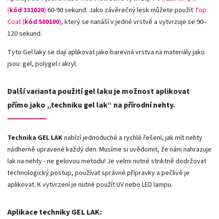
(
kód 331020
)
60-90 sekund. Jako závěrečný lesk můžete použít
Top
Coat (
kód 500100
)
, který se nanáší v jedné vrstvě a vytvrzuje se 90–
120 sekund.
Tyto Gel laky se dají aplikovat jako barevná vrstva na materiály jako
jsou: gel, polygel i akryl.
Další varianta použití gel laku je možnost aplikovat
přímo jako „techniku gel lak“ na přírodní nehty.
Technika GEL LAK
nabízí jednoduché a rychlé řešení, jak mít nehty
nádherně upravené každý den. Musíme si uvědomit, že nám nahrazuje
lak na nehty - ne gelovou metodu! Je velmi nutné striktně dodržovat
technologický postup, používat správné přípravky a pečlivě je
aplikovat. K vytvrzení je nutné použít UV nebo LED lampu.
Aplikace techniky GEL LAK: