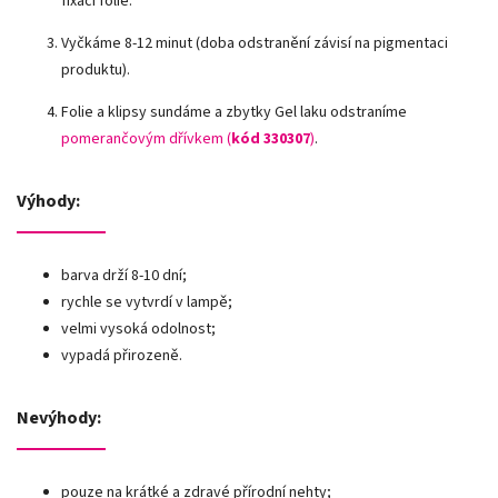
fixaci folie.
Vyčkáme 8-12 minut (doba odstranění závisí na pigmentaci
produktu).
Folie a klipsy sundáme a zbytky Gel laku odstraníme
pomerančovým dřívkem (
kód 330307
)
.
Výhody:
barva drží 8-10 dní;
rychle se vytvrdí v lampě;
velmi vysoká odolnost;
vypadá přirozeně.
Nevýhody:
pouze na krátké a zdravé přírodní nehty;