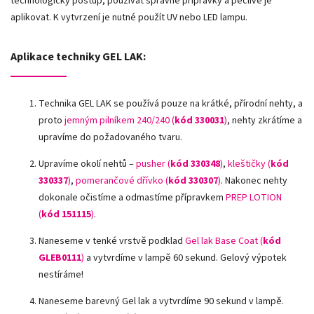
technologický postup, používat správné přípravky a pečlivě je
aplikovat. K vytvrzení je nutné použít UV nebo LED lampu.
Aplikace techniky GEL LAK:
Technika GEL LAK se používá pouze na krátké, přírodní nehty, a
proto
jemným pilníkem 240/240 (
kód 330031
)
, nehty zkrátíme a
upravíme do požadovaného tvaru.
Upravíme okolí nehtů –
pusher (
kód 330348
)
,
kleštičky (
kód
330337
)
,
pomerančové dřívko (
kód 330307
)
.
Nakonec nehty
dokonale očistíme a odmastíme přípravkem
PREP LOTION
(
kód 151115
)
.
Naneseme v tenké vrstvě podklad
Gel lak Base Coat (
kód
GLEB0111
)
a vytvrdíme v lampě 60 sekund. Gelový výpotek
nestíráme!
Naneseme barevný Gel lak a vytvrdíme 90 sekund v lampě.