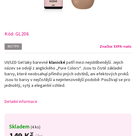
Kód:
GL206
Značka:
EXPA-nails
BEZ TPO
UV/LED Gel laky barevné
klasické
patří mezi nejoblíbenější. Jejich
název se odvíjí z anglického „Pure Colors
“
. Jsou to čisté základní
barvy, které neobsahují příměsi jiných odstínů, ani efektových prvků.
Jsou to barvy v nejčistější a nejintenzivnější podobě. Používají se pro
jednolitý, sytý a elegantní vzhled.
Detailní informace
Skladem
(4 ks)
149 Kč