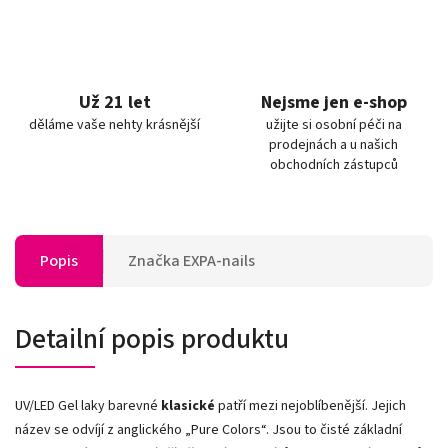
Už 21 let
Nejsme jen e-shop
děláme vaše nehty krásnější
užijte si osobní péči na
prodejnách a u našich
obchodních zástupců
Popis
Značka
EXPA-nails
Detailní popis produktu
UV/LED Gel laky barevné
klasické
patří mezi nejoblíbenější. Jejich
název se odvíjí z anglického „Pure Colors
“
. Jsou to čisté základní