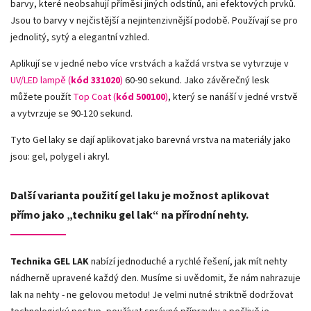
barvy, které neobsahují příměsi jiných odstínů, ani efektových prvků.
Jsou to barvy v nejčistější a nejintenzivnější podobě. Používají se pro
jednolitý, sytý a elegantní vzhled.
Aplikují se v jedné nebo více vrstvách a každá vrstva se vytvrzuje v
UV/LED lampě (
kód 331020
)
60-90 sekund. Jako závěrečný lesk
můžete použít
Top Coat (
kód 500100
)
, který se nanáší v jedné vrstvě
a vytvrzuje se 90-120 sekund.
Tyto Gel laky se dají aplikovat jako barevná vrstva na materiály jako
jsou: gel, polygel i akryl.
Další varianta použití gel laku je možnost aplikovat
přímo jako „techniku gel lak“ na přírodní nehty.
Technika GEL LAK
nabízí jednoduché a rychlé řešení, jak mít nehty
nádherně upravené každý den. Musíme si uvědomit, že nám nahrazuje
lak na nehty - ne gelovou metodu! Je velmi nutné striktně dodržovat