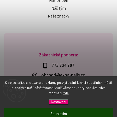
Náš příběh
Náš tým
Naše značky
Zákaznická podpora:
775 724 707
obchod@expa-nails.cz
K personalizaci obsahu a reklam, poskytování funkcí sociálních médií
a analýze naší návštěvnosti využíváme soubory cookies. Více
informací
zde
.
Copyright 2026
Expanails.cz
. Všechna práva vyhrazena.
Nastavení
Upravit nastavení cookies
Vytvořil
Shoptet
| Design
Shoptak.cz
Souhlasím