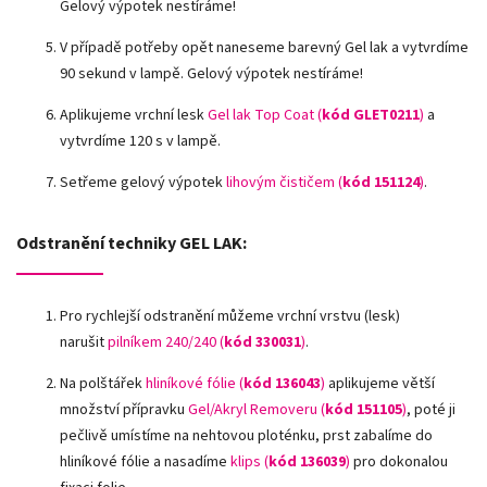
Gelový výpotek nestíráme!
V případě potřeby opět naneseme barevný Gel lak a vytvrdíme
90 sekund v lampě. Gelový výpotek nestíráme!
Aplikujeme vrchní lesk
Gel lak Top Coat (
kód GLET0211
)
a
vytvrdíme 120 s v lampě.
Setřeme gelový výpotek
lihovým čističem (
kód 151124
)
.
Odstranění techniky GEL LAK:
Pro rychlejší odstranění můžeme vrchní vrstvu (lesk)
narušit
pilníkem 240/240 (
kód 330031
)
.
Na polštářek
hliníkové fólie
(
kód 136043
)
aplikujeme větší
množství přípravku
Gel/Akryl Removeru (
kód 151105
)
, poté ji
pečlivě umístíme na nehtovou ploténku, prst zabalíme do
hliníkové fólie a nasadíme
klips (
kód 136039
)
pro dokonalou