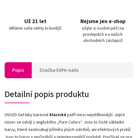
Už 21 let
Nejsme jen e-shop
děláme vaše nehty krásnější
užijte si osobní péči na
prodejnách a u našich
obchodních zástupců
Popis
Značka
EXPA-nails
Detailní popis produktu
UV/LED Gel laky barevné
klasické
patří mezi nejoblíbenější. Jejich
název se odvíjí z anglického „Pure Colors
“
. Jsou to čisté základní
barvy, které neobsahují příměsi jiných odstínů, ani efektových prvků.
Jsou to barvy v nejčistější a nejintenzivnější podobě. Používají se pro