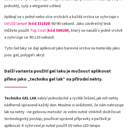
jednolitý, sytý a elegantní vzhled.
Aplikují se v jedné nebo více vrstvách a každá vrstva se vytvrzuje v
UV/LED lampě (
kód 331020
)
60-90 sekund. Jako závěrečný lesk
můžete použít
Top Coat (
kód 500100
)
, který se nanáší v jedné vrstvě
a vytvrzuje se 90-120 sekund.
Tyto Gel laky se dají aplikovat jako barevná vrstva na materiály jako
jsou: gel, polygel i akryl.
Další varianta použití gel laku je možnost aplikovat
přímo jako „techniku gel lak“ na přírodní nehty.
Technika GEL LAK
nabízí jednoduché a rychlé řešení, jak mít nehty
nádherně upravené každý den. Musíme si uvědomit, že nám nahrazuje
lak na nehty - ne gelovou metodu! Je velmi nutné striktně dodržovat
technologický postup, používat správné přípravky a pečlivě je
aplikovat. K vytvrzení je nutné použít UV nebo LED lampu.