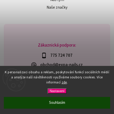
Naše značky
Zákaznická podpora:
775 724 707
obchod@expa-nails.cz
K personalizaci obsahu a reklam, poskytování funkcí sociálních médií
a analýze naší návštěvnosti využíváme soubory cookies. Více
informací
zde
.
Copyright 2026
Expanails.cz
. Všechna práva vyhrazena.
Nastavení
Upravit nastavení cookies
Vytvořil
Shoptet
| Design
Shoptak.cz
Souhlasím
PŘI NÁKUPU NAD 600,- MÁTE DOPRAVU ZDARMA / DÁREK K