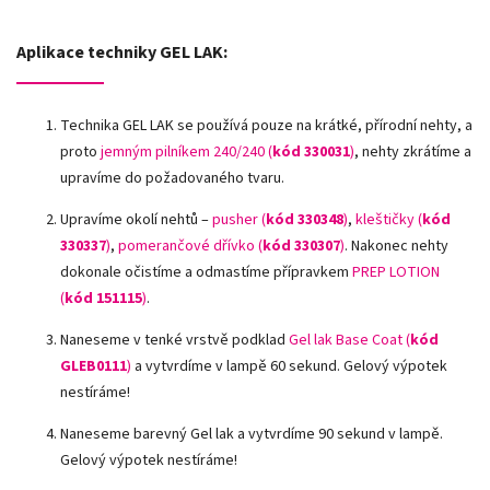
Aplikace techniky GEL LAK:
Technika GEL LAK se používá pouze na krátké, přírodní nehty, a
proto
jemným pilníkem 240/240 (
kód 330031
)
, nehty zkrátíme a
upravíme do požadovaného tvaru.
Upravíme okolí nehtů –
pusher (
kód 330348
)
,
kleštičky (
kód
330337
)
,
pomerančové dřívko (
kód 330307
)
.
Nakonec nehty
dokonale očistíme a odmastíme přípravkem
PREP LOTION
(
kód 151115
)
.
Naneseme v tenké vrstvě podklad
Gel lak Base Coat (
kód
GLEB0111
)
a vytvrdíme v lampě 60 sekund. Gelový výpotek
nestíráme!
Naneseme barevný Gel lak a vytvrdíme 90 sekund v lampě.
Gelový výpotek nestíráme!