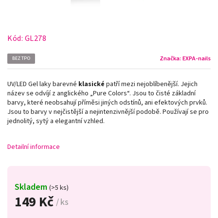
Kód:
GL278
Značka:
EXPA-nails
BEZ TPO
UV/LED Gel laky barevné
klasické
patří mezi nejoblíbenější. Jejich
název se odvíjí z anglického „Pure Colors
“
. Jsou to čisté základní
barvy, které neobsahují příměsi jiných odstínů, ani efektových prvků.
Jsou to barvy v nejčistější a nejintenzivnější podobě. Používají se pro
jednolitý, sytý a elegantní vzhled.
Detailní informace
Skladem
(>5 ks)
149 Kč
/ ks