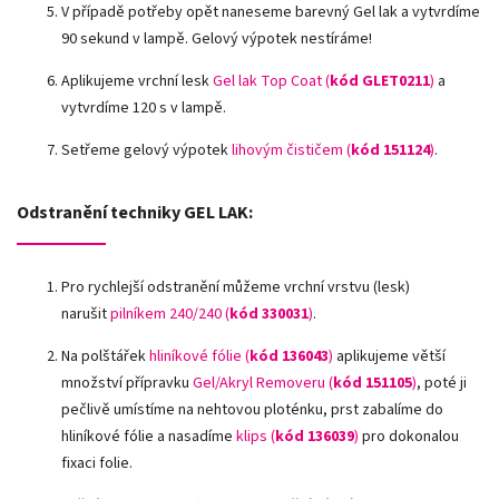
V případě potřeby opět naneseme barevný Gel lak a vytvrdíme
90 sekund v lampě. Gelový výpotek nestíráme!
Aplikujeme vrchní lesk
Gel lak Top Coat (
kód GLET0211
)
a
vytvrdíme 120 s v lampě.
Setřeme gelový výpotek
lihovým čističem (
kód 151124
)
.
Odstranění techniky GEL LAK:
Pro rychlejší odstranění můžeme vrchní vrstvu (lesk)
narušit
pilníkem 240/240 (
kód 330031
)
.
Na polštářek
hliníkové fólie
(
kód 136043
)
aplikujeme větší
množství přípravku
Gel/Akryl Removeru (
kód 151105
)
, poté ji
pečlivě umístíme na nehtovou ploténku, prst zabalíme do
hliníkové fólie a nasadíme
klips (
kód 136039
)
pro dokonalou
fixaci folie.