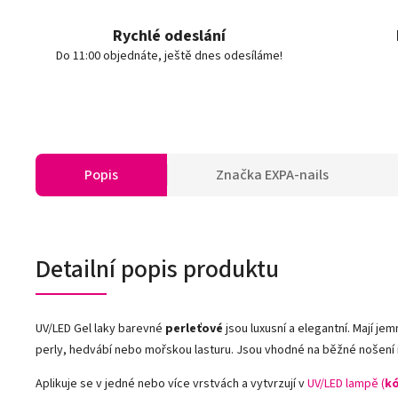
Rychlé odeslání
Do 11:00 objednáte, ještě dnes odesíláme!
Popis
Značka
EXPA-nails
Detailní popis produktu
UV/LED Gel laky barevné
perleťové
jsou luxusní a elegantní. Mají jem
perly, hedvábí nebo mořskou lasturu. Jsou vhodné na běžné nošení i n
Aplikuje se v jedné nebo více vrstvách a vytvrzují v
UV/LED lampě (
kó