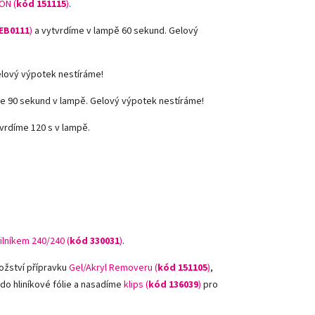
ON (
kód 151115
)
.
EB0111
)
a vytvrdíme v lampě 60 sekund. Gelový
elový výpotek nestíráme!
e 90 sekund v lampě. Gelový výpotek nestíráme!
vrdíme 120 s v lampě.
ilníkem 240/240 (
kód
330031
)
.
ožství přípravku
Gel/Akryl Removeru (
kód 151105
)
,
 do hliníkové fólie a nasadíme
klips (
kód 136039
)
pro