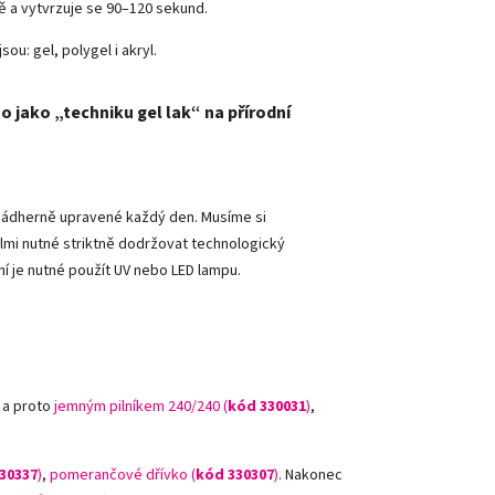
vě a vytvrzuje se 90–120 sekund.
sou: gel, polygel i akryl.
o jako „techniku gel lak“ na přírodní
y nádherně upravené každý den. Musíme si
lmi nutné striktně dodržovat technologický
ní je nutné použít UV nebo LED lampu.
 a proto
jemným pilníkem 240/240 (
kód 330031
)
,
30337
)
,
pomerančové dřívko (
kód 330307
)
.
Nakonec