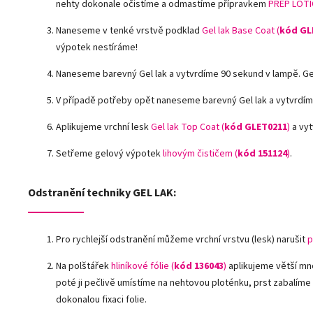
nehty dokonale očistíme a odmastíme přípravkem
PREP LOTI
Naneseme v tenké vrstvě podklad
Gel lak Base Coat (
kód GL
výpotek nestíráme!
Naneseme barevný Gel lak a vytvrdíme 90 sekund v lampě. G
V případě potřeby opět naneseme barevný Gel lak a vytvrdím
Aplikujeme vrchní lesk
Gel lak Top Coat (
kód GLET0211
)
a vyt
Setřeme gelový výpotek
lihovým čističem (
kód 151124
)
.
Odstranění techniky GEL LAK:
Pro rychlejší odstranění můžeme vrchní vrstvu (lesk) narušit
p
Na polštářek
hliníkové fólie
(
kód 136043
)
aplikujeme větší mn
poté ji pečlivě umístíme na nehtovou ploténku, prst zabalíme
dokonalou fixaci folie.