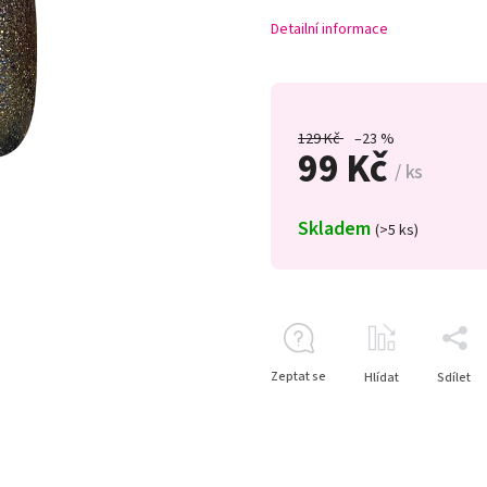
Detailní informace
129 Kč
–23 %
99 Kč
/ ks
Skladem
(>5 ks)
Zeptat se
Hlídat
Sdílet