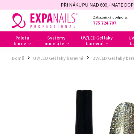
PŘI NÁKUPU NAD 600,- MÁTE DO
Zákaznická podpora:
775 724 707
Paleta
Systémy
UV/LED Gel laky
UV
barev
modeláže
barevné
b
Domů
UV/LED Gel laky barevné
UV/LED Gel laky bar
/
/