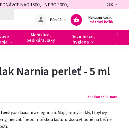
NÁVCE NAD 1500,- NEBO 3000,-.
CZK
Nákupní košík
Přihlášení
Prázdný košík
Manikúra,
Zdobe
vové
Dezinfekce,
pedikúra, laky
razít
roje
hygiena
kamín
lak Narnia perleť - 5 ml
Značka:
EXPA-nails
eťové
jsou luxusní a elegantní. Mají jemný lesklý, třpytivý
perly, hedvábí nebo mořskou lasturu. Jsou vhodné na běžné
osti.