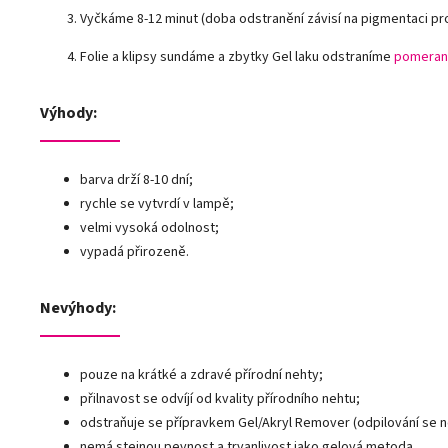
Vyčkáme 8-12 minut (doba odstranění závisí na pigmentaci pr
Folie a klipsy sundáme a zbytky Gel laku odstraníme
pomeran
Výhody:
barva drží 8-10 dní;
rychle se vytvrdí v lampě;
velmi vysoká odolnost;
vypadá přirozeně.
Nevýhody:
pouze na krátké a zdravé přírodní nehty;
přilnavost se odvíjí od kvality přírodního nehtu;
odstraňuje se přípravkem Gel/Akryl Remover (odpilování se 
nemá stejnou pevnost a trvanlivost jako gelová metoda.