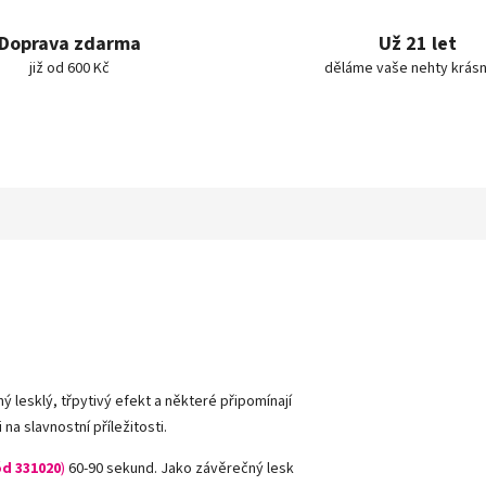
Doprava zdarma
Už 21 let
již od 600 Kč
děláme vaše nehty krásn
ný lesklý, třpytivý efekt a některé připomínají
a slavnostní příležitosti.
d 331020
)
60-90 sekund. Jako závěrečný lesk