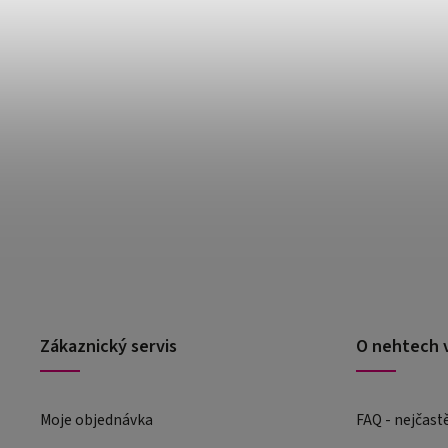
Zákaznický servis
O nehtech 
Moje objednávka
FAQ - nejčast