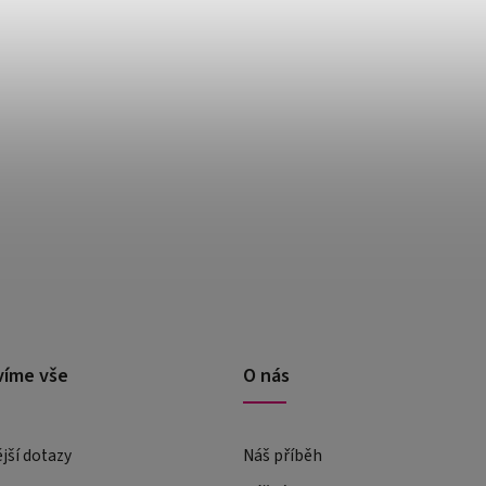
víme vše
O nás
ější dotazy
Náš příběh