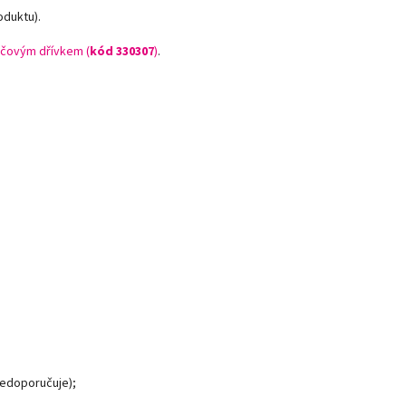
oduktu).
čovým dřívkem (
kód 330307
)
.
nedoporučuje);