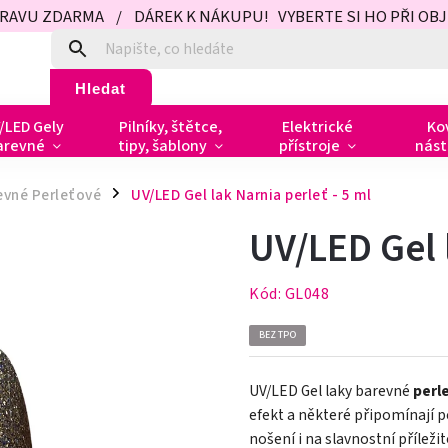
PRAVU ZDARMA / DÁREK K NÁKUPU! VYBERTE SI HO PŘI OBJED
Hledat
/LED Gely
Pilníky, štětce,
Elektrické
Ko
arevné
tipy, šablony
přístroje
nást
evné Perleťové
UV/LED Gel lak Narnia perleť - 5 ml
/
UV/LED Gel 
Kód:
GL048
BEZ TPO
UV/LED Gel laky barevné
perl
efekt a některé připomínají 
nošení i na slavnostní příležit