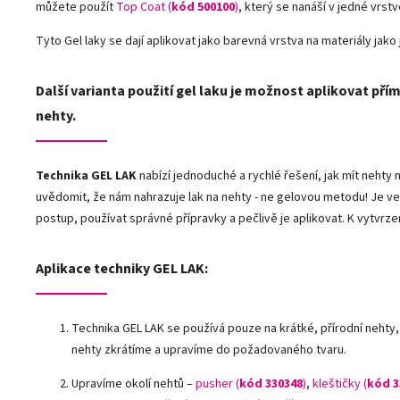
můžete použít
Top Coat (
kód 500100
)
, který se nanáší v jedné vrst
Tyto Gel laky se dají aplikovat jako barevná vrstva na materiály jako j
Další varianta použití gel laku je možnost aplikovat přím
nehty.
Technika GEL LAK
nabízí jednoduché a rychlé řešení, jak mít neht
uvědomit, že nám nahrazuje lak na nehty - ne gelovou metodu! Je ve
postup, používat správné přípravky a pečlivě je aplikovat. K vytvrze
Aplikace techniky GEL LAK:
Technika GEL LAK se používá pouze na krátké, přírodní nehty,
nehty zkrátíme a upravíme do požadovaného tvaru.
Upravíme okolí nehtů –
pusher (
kód 330348
)
,
kleštičky (
kód 3