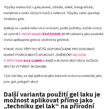
Třpytky mohou být v gelu jemné, střední, velké, holografické,
metalické a směs různých tvarů a velikostí. Třpytky velmi zpevňují
strukturu gelu.
Aplikují se v jedné nebo více vrstvách, podle potřeby, každá vrstva
se vytvrdí v
UV/LED lampě (
kód 331020
)
60-90 sekund a jako poslední
vrstvu aplikujeme gelový závěrečný gel/lesk.
POKUD JSOU TŘPYTKY VĚTŠÍ, DOPORUČUJEME PRO DOKONALÝ
HLADKÝ POVRCH NEHTŮ APLIKOVAT ZÁVĚREČNÝ
GEL/LESK
S VÝPOTKEM (
kód 114099
)
A RADĚJI VE DVOU VRSTVÁCH. KAŽDOU
VRSTVU VYTVRDIT 90 SEKUND.
Tyto Gel laky se dají aplikovat jako barevná vrstva na materiály jako
jsou: gel, polygel i akryl.
Další varianta použití gel laku je
možnost aplikovat přímo jako
„techniku gel lak“ na přírodní