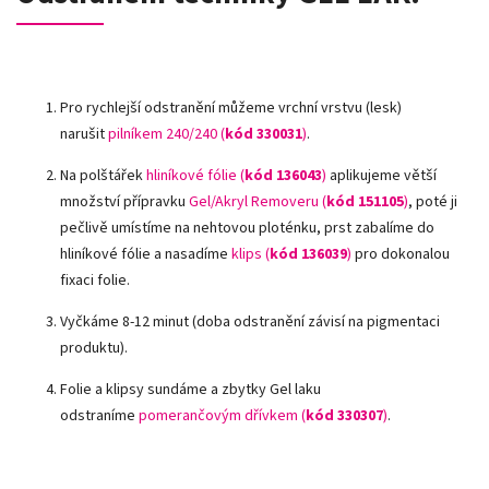
Pro rychlejší odstranění můžeme vrchní vrstvu (lesk)
narušit
pilníkem 240/240 (
kód
330031
)
.
Na polštářek
hliníkové fólie
(
kód 136043
)
aplikujeme větší
množství přípravku
Gel/Akryl Removeru (
kód 151105
)
, poté ji
pečlivě umístíme na nehtovou ploténku, prst zabalíme do
hliníkové fólie a nasadíme
klips (
kód 136039
)
pro dokonalou
fixaci folie.
Vyčkáme 8-12 minut (doba odstranění závisí na pigmentaci
produktu).
Folie a klipsy sundáme a zbytky Gel laku
odstraníme
pomerančovým dřívkem (
kód 330307
)
.