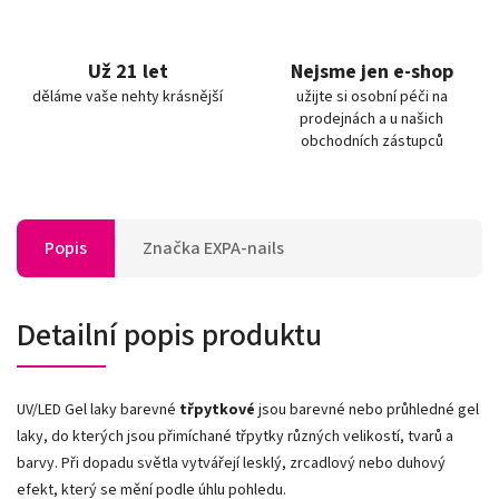
Už 21 let
Nejsme jen e-shop
děláme vaše nehty krásnější
užijte si osobní péči na
prodejnách a u našich
obchodních zástupců
Popis
Značka
EXPA-nails
Detailní popis produktu
UV/LED Gel laky barevné
třpytkové
jsou barevné nebo průhledné gel
laky, do kterých jsou přimíchané třpytky různých velikostí, tvarů a
barvy. Při dopadu světla vytvářejí lesklý, zrcadlový nebo duhový
efekt, který se mění podle úhlu pohledu.