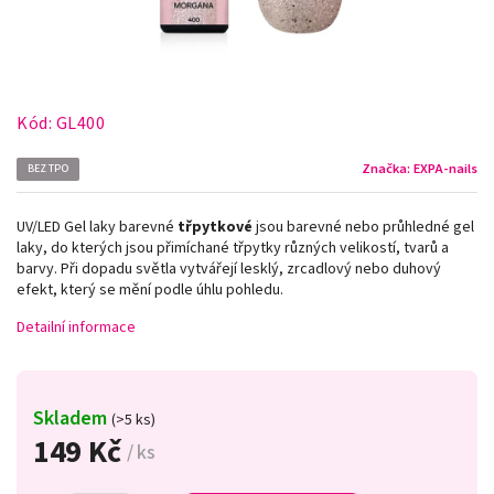
Kód:
GL400
Značka:
EXPA-nails
BEZ TPO
UV/LED Gel laky barevné
třpytkové
jsou barevné nebo průhledné gel
laky, do kterých jsou přimíchané třpytky různých velikostí, tvarů a
barvy. Při dopadu světla vytvářejí lesklý, zrcadlový nebo duhový
efekt, který se mění podle úhlu pohledu.
Detailní informace
Skladem
(>5 ks)
149 Kč
/ ks