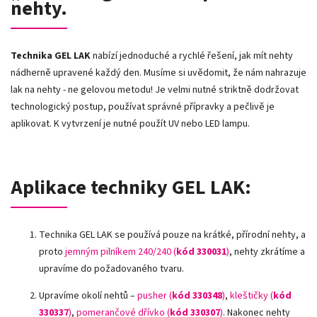
nehty.
Technika GEL LAK
nabízí jednoduché a rychlé řešení, jak mít nehty
nádherně upravené každý den. Musíme si uvědomit, že nám nahrazuje
lak na nehty - ne gelovou metodu! Je velmi nutné striktně dodržovat
technologický postup, používat správné přípravky a pečlivě je
aplikovat. K vytvrzení je nutné použít UV nebo LED lampu.
Aplikace techniky GEL LAK:
Technika GEL LAK se používá pouze na krátké, přírodní nehty, a
proto
jemným pilníkem 240/240 (
kód 330031
)
, nehty zkrátíme a
upravíme do požadovaného tvaru.
Upravíme okolí nehtů –
pusher (
kód 330348
)
,
kleštičky (
kód
330337
)
,
pomerančové dřívko (
kód 330307
)
.
Nakonec nehty