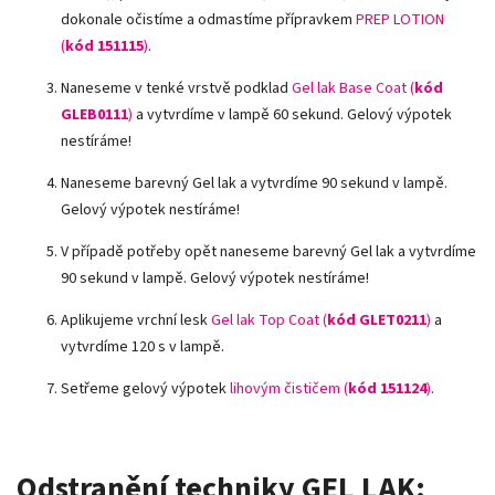
dokonale očistíme a odmastíme přípravkem
PREP LOTION
(
kód 151115
)
.
Naneseme v tenké vrstvě podklad
Gel lak Base Coat (
kód
GLEB0111
)
a vytvrdíme v lampě 60 sekund. Gelový výpotek
nestíráme!
Naneseme barevný Gel lak a vytvrdíme 90 sekund v lampě.
Gelový výpotek nestíráme!
V případě potřeby opět naneseme barevný Gel lak a vytvrdíme
90 sekund v lampě. Gelový výpotek nestíráme!
Aplikujeme vrchní lesk
Gel lak Top Coat (
kód GLET0211
)
a
vytvrdíme 120 s v lampě.
Setřeme gelový výpotek
lihovým čističem (
kód 151124
)
.
Odstranění techniky GEL LAK: