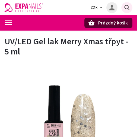
CZK
Prázdný košík
Hledat
UV/LED Gel lak Merry Xmas třpyt -
5 ml