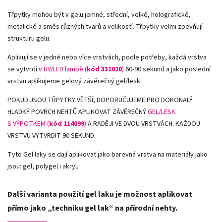
Třpytky mohou být v gelu jemné, střední, velké, holografické,
metalické a směs různých tvarů a velikostí. Třpytky velmi zpevňují
strukturu gelu.
Aplikují se v jedné nebo více vrstvách, podle potřeby, každá vrstva
se vytvrdí v
UV/LED lampě (
kód 331020
)
60-90 sekund a jako poslední
vrstvu aplikujeme gelový závěrečný gel/lesk.
POKUD JSOU TŘPYTKY VĚTŠÍ, DOPORUČUJEME PRO DOKONALÝ
HLADKÝ POVRCH NEHTŮ APLIKOVAT ZÁVĚREČNÝ
GEL/LESK
S VÝPOTKEM (
kód 114099
)
A RADĚJI VE DVOU VRSTVÁCH. KAŽDOU
VRSTVU VYTVRDIT 90 SEKUND.
Tyto Gel laky se dají aplikovat jako barevná vrstva na materiály jako
jsou: gel, polygel i akryl.
Další varianta použití gel laku je možnost aplikovat
přímo jako „techniku gel lak“ na přírodní nehty.