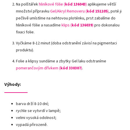
Na polštářek
hliníkové fólie
(
kód 136043
)
aplikujeme větší
množství přípravku
Gel/Akryl Removeru (
kód 151105
)
, poté ji
pečlivě umístíme na nehtovou ploténku, prst zabalíme do
hliníkové fólie a nasadíme
klips (
kód 136039
)
pro dokonalou
fixaci folie.
Vyčkáme 8-12 minut (doba odstranění závisí na pigmentaci
produktu).
Folie a klipsy sundáme a zbytky Gel laku odstraníme
pomerančovým dřívkem (
kód 330307
)
.
Výhody:
barva drží 8-10 dní;
rychle se vytvrdí v lampě;
velmi vysoká odolnost;
vypadá přirozeně.