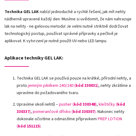
Technika GEL LAK
nabízí jednoduché a rychlé řešení, jak mít nehty
nádherně upravené každý den. Musíme si uvědomit, že nám nahrazuje
lak na nehty - ne gelovou metodu! Je velmi nutné striktně dodržovat
technologický postup, používat správné přípravky a pečlivě je
aplikovat. K vytvrzení je nutné použít UV nebo LED lampu.
Aplikace techniky GEL LAK:
Technika GEL LAK se používá pouze na krátké, přírodní nehty, a
proto
jemným pilníkem 240/240 (
kód 330031
)
, nehty zkrátíme a
upravíme do požadovaného tvaru.
Upravíme okolí nehtů –
pusher (
kód 330348
)
,
kleštičky (
kód
330337
)
,
pomerančové dřívko (
kód 330307
)
.
Nakonec nehty
dokonale očistíme a odmastíme přípravkem
PREP LOTION
(
kód 151115
)
.