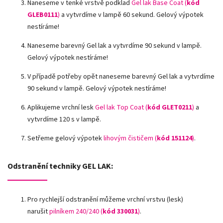
Naneseme v tenké vrstvě podklad
Gel lak Base Coat (
kód
GLEB0111
)
a vytvrdíme v lampě 60 sekund. Gelový výpotek
nestíráme!
Naneseme barevný Gel lak a vytvrdíme 90 sekund v lampě.
Gelový výpotek nestíráme!
V případě potřeby opět naneseme barevný Gel lak a vytvrdíme
90 sekund v lampě. Gelový výpotek nestíráme!
Aplikujeme vrchní lesk
Gel lak Top Coat (
kód GLET0211
)
a
vytvrdíme 120 s v lampě.
Setřeme gelový výpotek
lihovým čističem (
kód 151124
)
.
Odstranění techniky GEL LAK:
Pro rychlejší odstranění můžeme vrchní vrstvu (lesk)
narušit
pilníkem 240/240 (
kód
330031
)
.