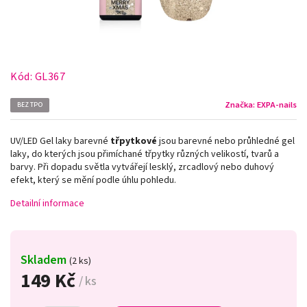
Kód:
GL367
Značka:
EXPA-nails
BEZ TPO
UV/LED Gel laky barevné
třpytkové
jsou barevné nebo průhledné gel
laky, do kterých jsou přimíchané třpytky různých velikostí, tvarů a
barvy. Při dopadu světla vytvářejí lesklý, zrcadlový nebo duhový
efekt, který se mění podle úhlu pohledu.
Detailní informace
Skladem
(2 ks)
149 Kč
/ ks