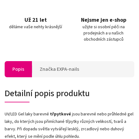
Už 21 let
Nejsme jen e-shop
děláme vaše nehty krásnější
užijte si osobní péči na
prodejnách a u našich
obchodních zástupců
Popis
Značka
EXPA-nails
Detailní popis produktu
UV/LED Gel laky barevné
třpytkové
jsou barevné nebo průhledné gel
laky, do kterých jsou přimíchané třpytky různých velikostí, tvarů a
barvy. Při dopadu světla vytvářejí lesklý, zrcadlový nebo duhový
efekt, který se mění podle úhlu pohledu.