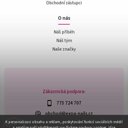
Obchodní zástupci
O nás
Náš příběh
Náš tým
Naše značky
Zákaznická podpora:
775 724 707
obchod@expa-nails.cz
K personalizaci obsahu a reklam, poskytování funkcí sociálních médií
a analýze naší návštěvnosti využíváme soubory cookies. Více