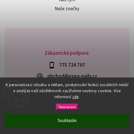
Naše značky
Zákaznická podpora:
775 724 707
obchod@expa-nails.cz
K personalizaci obsahu a reklam, poskytování funkcí sociálních médií
a analýze naší návštěvnosti využíváme soubory cookies. Více
informací
zde
.
Copyright 2026
Expanails.cz
. Všechna práva vyhrazena.
Nastavení
Upravit nastavení cookies
Vytvořil
Shoptet
| Design
Shoptak.cz
Souhlasím
PŘI NÁKUPU NAD 600,- MÁTE DOPRAVU ZDARMA / DÁREK K