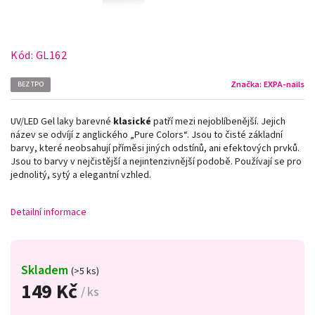
Kód:
GL162
Značka:
EXPA-nails
BEZ TPO
UV/LED Gel laky barevné
klasické
patří mezi nejoblíbenější. Jejich
název se odvíjí z anglického „Pure Colors
“
. Jsou to čisté základní
barvy, které neobsahují příměsi jiných odstínů, ani efektových prvků.
Jsou to barvy v nejčistější a nejintenzivnější podobě. Používají se pro
jednolitý, sytý a elegantní vzhled.
Detailní informace
Skladem
(>5 ks)
149 Kč
/ ks