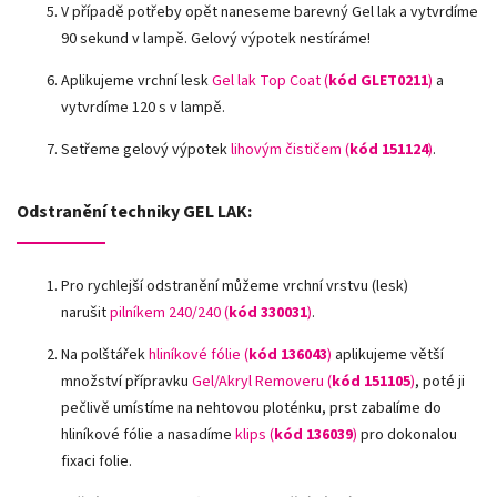
V případě potřeby opět naneseme barevný Gel lak a vytvrdíme
90 sekund v lampě. Gelový výpotek nestíráme!
Aplikujeme vrchní lesk
Gel lak Top Coat (
kód GLET0211
)
a
vytvrdíme 120 s v lampě.
Setřeme gelový výpotek
lihovým čističem (
kód 151124
)
.
Odstranění techniky GEL LAK:
Pro rychlejší odstranění můžeme vrchní vrstvu (lesk)
narušit
pilníkem 240/240 (
kód 330031
)
.
Na polštářek
hliníkové fólie
(
kód 136043
)
aplikujeme větší
množství přípravku
Gel/Akryl Removeru (
kód 151105
)
, poté ji
pečlivě umístíme na nehtovou ploténku, prst zabalíme do
hliníkové fólie a nasadíme
klips (
kód 136039
)
pro dokonalou
fixaci folie.