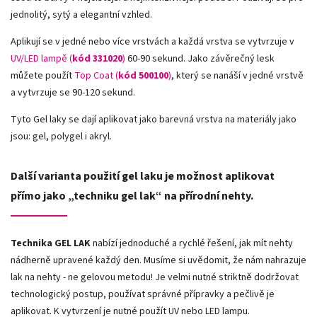
jednolitý, sytý a elegantní vzhled.
Aplikují se v jedné nebo více vrstvách a každá vrstva se vytvrzuje v
UV/LED lampě (
kód 331020
)
60-90 sekund. Jako závěrečný lesk
můžete použít
Top Coat (
kód 500100
)
, který se nanáší v jedné vrstvě
a vytvrzuje se 90-120 sekund.
Tyto Gel laky se dají aplikovat jako barevná vrstva na materiály jako
jsou: gel, polygel i akryl.
Další varianta použití gel laku je možnost aplikovat
přímo jako „techniku gel lak“ na přírodní nehty.
Technika GEL LAK
nabízí jednoduché a rychlé řešení, jak mít nehty
nádherně upravené každý den. Musíme si uvědomit, že nám nahrazuje
lak na nehty - ne gelovou metodu! Je velmi nutné striktně dodržovat
technologický postup, používat správné přípravky a pečlivě je
aplikovat. K vytvrzení je nutné použít UV nebo LED lampu.