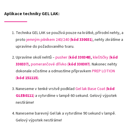
Aplikace techniky GEL LAK:
Technika GEL LAK se používá pouze na krátké, přírodní nehty, a
proto
jemným pilníkem 240/240 (
kód 330031
)
, nehty zkrátíme a
upravíme do požadovaného tvaru.
Upravíme okolí nehtů –
pusher (
kód 330348
)
,
kleštičky (
kód
330337
)
,
pomerančové dřívko (
kód 330307
)
.
Nakonec nehty
dokonale očistíme a odmastíme přípravkem
PREP LOTION
(
kód 151115
)
.
Naneseme v tenké vrstvě podklad
Gel lak Base Coat (
kód
GLEB0111
)
a vytvrdíme v lampě 60 sekund. Gelový výpotek
nestíráme!
Naneseme barevný Gel lak a vytvrdíme 90 sekund v lampě.
Gelový výpotek nestíráme!