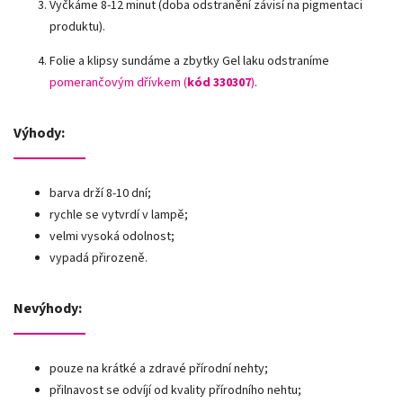
Vyčkáme 8-12 minut (doba odstranění závisí na pigmentaci
produktu).
Folie a klipsy sundáme a zbytky Gel laku odstraníme
pomerančovým dřívkem (
kód 330307
)
.
Výhody:
barva drží 8-10 dní;
rychle se vytvrdí v lampě;
velmi vysoká odolnost;
vypadá přirozeně.
Nevýhody:
pouze na krátké a zdravé přírodní nehty;
přilnavost se odvíjí od kvality přírodního nehtu;