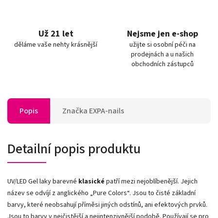
Už 21 let
Nejsme jen e-shop
děláme vaše nehty krásnější
užijte si osobní péči na
prodejnách a u našich
obchodních zástupců
Popis
Značka
EXPA-nails
Detailní popis produktu
UV/LED Gel laky barevné
klasické
patří mezi nejoblíbenější. Jejich
název se odvíjí z anglického „Pure Colors
“
. Jsou to čisté základní
barvy, které neobsahují příměsi jiných odstínů, ani efektových prvků.
Jsou to barvy v nejčistější a nejintenzivnější podobě. Používají se pro