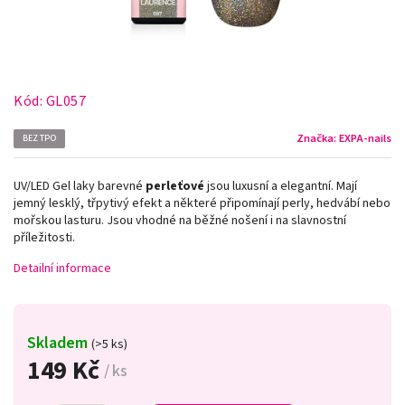
Kód:
GL057
Značka:
EXPA-nails
BEZ TPO
UV/LED Gel laky barevné
perleťové
jsou luxusní a elegantní. Mají
jemný lesklý, třpytivý efekt a některé připomínají perly, hedvábí nebo
mořskou lasturu. Jsou vhodné na běžné nošení i na slavnostní
příležitosti.
Detailní informace
Skladem
(>5 ks)
149 Kč
/ ks