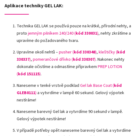
Aplikace techniky GEL LAK:
Technika GEL LAK se používá pouze na krátké, přírodní nehty, a
proto
jemným pilníkem 240/240 (
kód 330031
)
, nehty zkrátíme a
upravíme do požadovaného tvaru.
Upravíme okolí nehtů –
pusher (
kód 330348
)
,
kleštičky (
kód
330337
)
,
pomerančové dřívko (
kód 330307
)
.
Nakonec nehty
dokonale očistíme a odmastíme přípravkem
PREP LOTION
(
kód 151115
)
.
Naneseme v tenké vrstvě podklad
Gel lak Base Coat (
kód
GLEB0111
)
a vytvrdíme v lampě 60 sekund. Gelový výpotek
nestíráme!
Naneseme barevný Gel lak a vytvrdíme 90 sekund v lampě.
Gelový výpotek nestíráme!
V případě potřeby opět naneseme barevný Gel lak a vytvrdíme