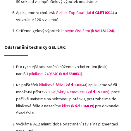
90 sekund v lampě. Gelový výpotek nestíráme!
Aplikujeme vrchní lesk
Gel lak Top Coat (
kód GLET0211
)
a
vytvrdíme 120 s v lampě.
Setřeme gelový výpotek
lihovým čističem (
kód 151124
)
.
Odstranění techniky GEL LAK:
Pro rychlejší odstranění můžeme vrchní vrstvu (lesk)
narušit
pilníkem 240/240 (
kód
330031
)
.
Na polštářek
hliníkové fólie
(
kód 136043
)
aplikujeme větší
množství přípravku
Gel/Akryl Removeru (
kód 151105
)
, poté ji
pečlivě umístíme na nehtovou ploténku, prst zabalíme do
hliníkové fólie a nasadíme
klips (
kód 136039
)
pro dokonalou
fixaci folie.
Vyčkáme 8-12 minut (doba odstranění závisí na pigmentaci