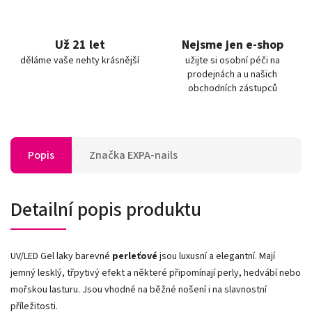
Už 21 let
Nejsme jen e-shop
děláme vaše nehty krásnější
užijte si osobní péči na
prodejnách a u našich
obchodních zástupců
Popis
Značka
EXPA-nails
Detailní popis produktu
UV/LED Gel laky barevné
perleťové
jsou luxusní a elegantní. Mají
jemný lesklý, třpytivý efekt a některé připomínají perly, hedvábí nebo
mořskou lasturu. Jsou vhodné na běžné nošení i na slavnostní
příležitosti.