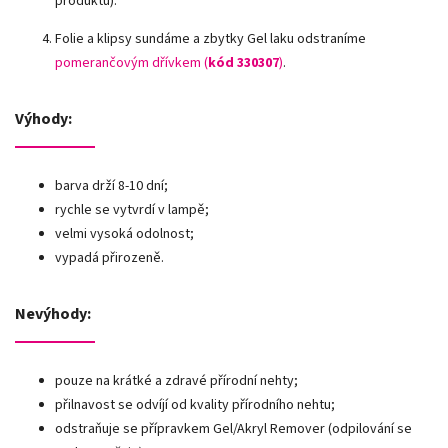
produktu).
Folie a klipsy sundáme a zbytky Gel laku odstraníme
pomerančovým dřívkem (
kód 330307
)
.
Výhody:
barva drží 8-10 dní;
rychle se vytvrdí v lampě;
velmi vysoká odolnost;
vypadá přirozeně.
Nevýhody:
pouze na krátké a zdravé přírodní nehty;
přilnavost se odvíjí od kvality přírodního nehtu;
odstraňuje se přípravkem Gel/Akryl Remover (odpilování se