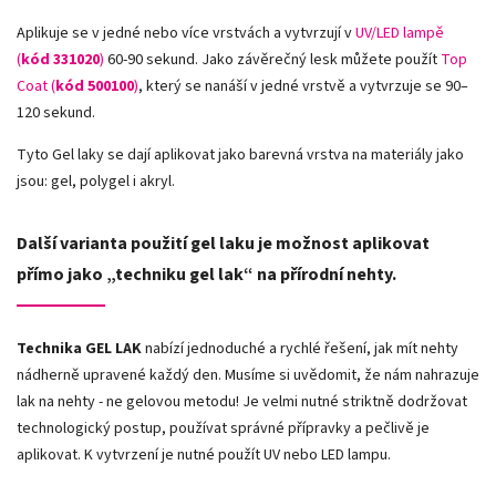
Aplikuje se v jedné nebo více vrstvách a vytvrzují v
UV/LED lampě
(
kód 331020
)
60-90 sekund. Jako závěrečný lesk můžete použít
Top
Coat (
kód 500100
)
, který se nanáší v jedné vrstvě a vytvrzuje se 90–
120 sekund.
Tyto Gel laky se dají aplikovat jako barevná vrstva na materiály jako
jsou: gel, polygel i akryl.
Další varianta použití gel laku je možnost aplikovat
přímo jako „techniku gel lak“ na přírodní nehty.
Technika GEL LAK
nabízí jednoduché a rychlé řešení, jak mít nehty
nádherně upravené každý den. Musíme si uvědomit, že nám nahrazuje
lak na nehty - ne gelovou metodu! Je velmi nutné striktně dodržovat
technologický postup, používat správné přípravky a pečlivě je
aplikovat. K vytvrzení je nutné použít UV nebo LED lampu.