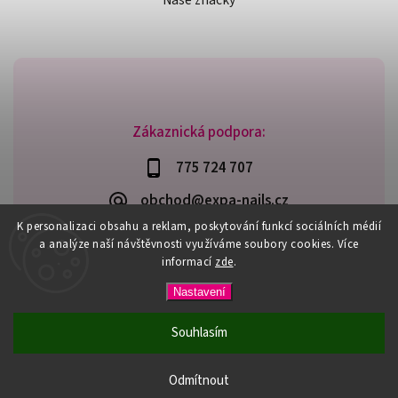
Naše značky
Zákaznická podpora:
775 724 707
obchod@expa-nails.cz
K personalizaci obsahu a reklam, poskytování funkcí sociálních médií
a analýze naší návštěvnosti využíváme soubory cookies. Více
informací
zde
.
Copyright 2026
Expanails.cz
. Všechna práva vyhrazena.
Nastavení
Upravit nastavení cookies
Vytvořil
Shoptet
| Design
Shoptak.cz
Souhlasím
PŘI NÁKUPU NAD 600,- MÁTE DOPRAVU ZDARMA / DÁREK K
NÁKUPU! VYBERTE SI HO PŘI OBJEDNÁVCE NAD 1500,- NEBO
Odmítnout
3000,-.