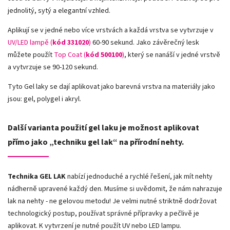
jednolitý, sytý a elegantní vzhled.
Aplikují se v jedné nebo více vrstvách a každá vrstva se vytvrzuje v
UV/LED lampě (
kód 331020
)
60-90 sekund. Jako závěrečný lesk
můžete použít
Top Coat (
kód 500100
)
, který se nanáší v jedné vrstvě
a vytvrzuje se 90-120 sekund.
Tyto Gel laky se dají aplikovat jako barevná vrstva na materiály jako
jsou: gel, polygel i akryl.
Další varianta použití gel laku je možnost aplikovat
přímo jako „techniku gel lak“ na přírodní nehty.
Technika GEL LAK
nabízí jednoduché a rychlé řešení, jak mít nehty
nádherně upravené každý den. Musíme si uvědomit, že nám nahrazuje
lak na nehty - ne gelovou metodu! Je velmi nutné striktně dodržovat
technologický postup, používat správné přípravky a pečlivě je
aplikovat. K vytvrzení je nutné použít UV nebo LED lampu.