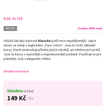
Kód:
GL158
Značka:
EXPA-nails
BEZ TPO
UV/LED Gel laky barevné
klasické
patří mezi nejoblíbenější. Jejich
název se odvíjí z anglického „Pure Colors
“
. Jsou to čisté základní
barvy, které neobsahují příměsi jiných odstínů, ani efektových prvků.
Jsou to barvy v nejčistější a nejintenzivnější podobě. Používají se pro
jednolitý, sytý a elegantní vzhled.
Detailní informace
Skladem
(>5 ks)
149 Kč
/ ks