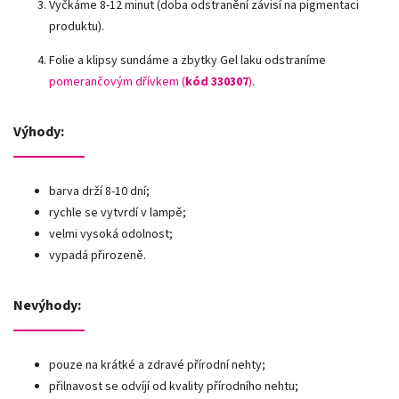
Vyčkáme 8-12 minut (doba odstranění závisí na pigmentaci
produktu).
Folie a klipsy sundáme a zbytky Gel laku odstraníme
pomerančovým dřívkem (
kód 330307
)
.
Výhody:
barva drží 8-10 dní;
rychle se vytvrdí v lampě;
velmi vysoká odolnost;
vypadá přirozeně.
Nevýhody:
pouze na krátké a zdravé přírodní nehty;
přilnavost se odvíjí od kvality přírodního nehtu;