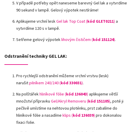
V případě potřeby opět naneseme barevný Gel lak a vytvrdíme
90 sekund v lampě. Gelový výpotek nestíráme!
Aplikujeme vrchní lesk
Gel lak Top Coat (
kód GLET0211
)
a
vytvrdíme 120 s v lampě.
Setřeme gelový výpotek
lihovým čističem (
kód 151124
)
.
Odstranění techniky GEL LAK:
Pro rychlejší odstranění můžeme vrchní vrstvu (lesk)
narušit
pilníkem 240/240 (
kód 330031
)
.
Na polštářek
hliníkové fólie
(
kód 136043
)
aplikujeme větší
množství přípravku
Gel/Akryl Removeru (
kód 151105
)
, poté ji
pečlivě umístíme na nehtovou ploténku, prst zabalíme do
hliníkové fólie a nasadíme
klips (
kód 136039
)
pro dokonalou
fixaci folie.