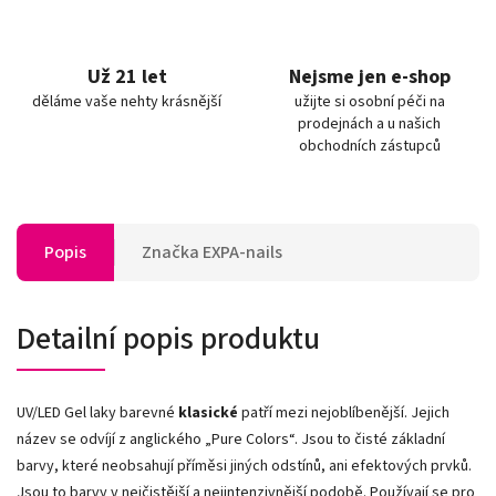
Už 21 let
Nejsme jen e-shop
děláme vaše nehty krásnější
užijte si osobní péči na
prodejnách a u našich
obchodních zástupců
Popis
Značka
EXPA-nails
Detailní popis produktu
UV/LED Gel laky barevné
klasické
patří mezi nejoblíbenější. Jejich
název se odvíjí z anglického „Pure Colors
“
. Jsou to čisté základní
barvy, které neobsahují příměsi jiných odstínů, ani efektových prvků.
Jsou to barvy v nejčistější a nejintenzivnější podobě. Používají se pro