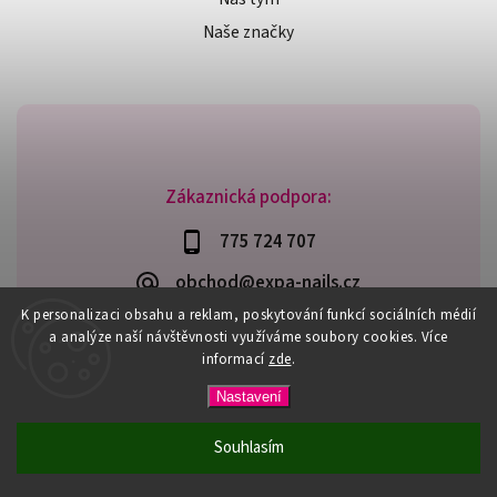
Naše značky
Zákaznická podpora:
775 724 707
obchod@expa-nails.cz
K personalizaci obsahu a reklam, poskytování funkcí sociálních médií
a analýze naší návštěvnosti využíváme soubory cookies. Více
informací
zde
.
Copyright 2026
Expanails.cz
. Všechna práva vyhrazena.
Nastavení
Upravit nastavení cookies
Vytvořil
Shoptet
| Design
Shoptak.cz
Souhlasím
PŘI NÁKUPU NAD 600,- MÁTE DOPRAVU ZDARMA / DÁREK K