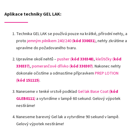
Aplikace techniky GEL LAK:
Technika GEL LAK se používá pouze na krátké, přírodní nehty, a
proto
jemným pilníkem 240/240 (
kód 330031
)
, nehty zkrátíme a
upravíme do požadovaného tvaru.
Upravíme okolí nehtů –
pusher (
kód 330348
)
,
kleštičky (
kód
330337
)
,
pomerančové dřívko (
kód 330307
)
.
Nakonec nehty
dokonale očistíme a odmastíme přípravkem
PREP LOTION
(
kód 151115
)
.
Naneseme v tenké vrstvě podklad
Gel lak Base Coat (
kód
GLEB0111
)
a vytvrdíme v lampě 60 sekund. Gelový výpotek
nestíráme!
Naneseme barevný Gel lak a vytvrdíme 90 sekund v lampě.
Gelový výpotek nestíráme!