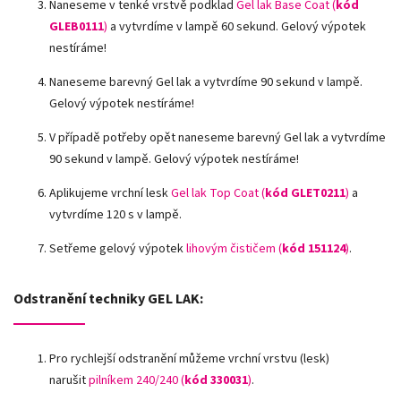
Naneseme v tenké vrstvě podklad
Gel lak Base Coat (
kód
GLEB0111
)
a vytvrdíme v lampě 60 sekund. Gelový výpotek
nestíráme!
Naneseme barevný Gel lak a vytvrdíme 90 sekund v lampě.
Gelový výpotek nestíráme!
V případě potřeby opět naneseme barevný Gel lak a vytvrdíme
90 sekund v lampě. Gelový výpotek nestíráme!
Aplikujeme vrchní lesk
Gel lak Top Coat (
kód GLET0211
)
a
vytvrdíme 120 s v lampě.
Setřeme gelový výpotek
lihovým čističem (
kód 151124
)
.
Odstranění techniky GEL LAK:
Pro rychlejší odstranění můžeme vrchní vrstvu (lesk)
narušit
pilníkem 240/240 (
kód
330031
)
.