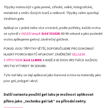
Třpytky mohou být v gelu jemné, střední, velké, holografické,
metalické a směs různých tvarů a velikostí. Třpytky velmi zpevňují
strukturu gelu.
Aplikují se v jedné nebo více vrstvách, podle potřeby, každá vrstva
se vytvrdí v
UV/LED lampě (
kód 331020
)
60-90 sekund a jako poslední
vrstvu aplikujeme gelový závěrečný gel/lesk.
POKUD JSOU TŘPYTKY VĚTŠÍ, DOPORUČUJEME PRO DOKONALÝ
HLADKÝ POVRCH NEHTŮ APLIKOVAT ZÁVĚREČNÝ
GEL/LESK
S VÝPOTKEM (
kód 114099
)
A RADĚJI VE DVOU VRSTVÁCH. KAŽDOU
VRSTVU VYTVRDIT 90 SEKUND.
Tyto Gel laky se dají aplikovat jako barevná vrstva na materiály jako
jsou: gel, polygel i akryl.
Další varianta použití gel laku je možnost aplikovat
přímo jako „techniku gel lak“ na přírodní nehty.