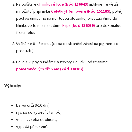
Na polštářek
hliníkové fólie
(
kód 136043
)
aplikujeme větší
množství přípravku
Gel/Akryl Removeru (
kód 151105
)
, poté ji
pečlivě umístíme na nehtovou ploténku, prst zabalíme do
hliníkové fólie a nasadíme
klips (
kód 136039
)
pro dokonalou
fixaci folie.
Vyčkáme 8-12 minut (doba odstranění závisí na pigmentaci
produktu).
Folie a klipsy sundáme a zbytky Gel laku odstraníme
pomerančovým dřívkem (
kód 330307
)
.
Výhody:
barva drží 8-10 dní;
rychle se vytvrdí v lampě;
velmi vysoká odolnost;
vypadá přirozeně.