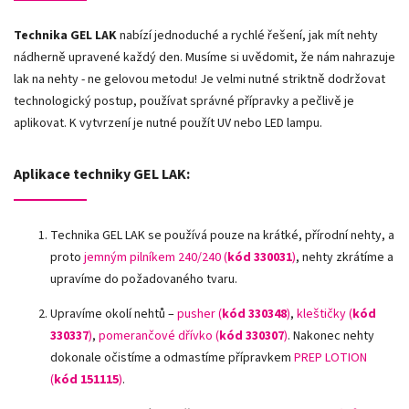
Technika GEL LAK
nabízí jednoduché a rychlé řešení, jak mít nehty
nádherně upravené každý den. Musíme si uvědomit, že nám nahrazuje
lak na nehty - ne gelovou metodu! Je velmi nutné striktně dodržovat
technologický postup, používat správné přípravky a pečlivě je
aplikovat. K vytvrzení je nutné použít UV nebo LED lampu.
Aplikace techniky GEL LAK:
Technika GEL LAK se používá pouze na krátké, přírodní nehty, a
proto
jemným pilníkem 240/240 (
kód 330031
)
, nehty zkrátíme a
upravíme do požadovaného tvaru.
Upravíme okolí nehtů –
pusher (
kód 330348
)
,
kleštičky (
kód
330337
)
,
pomerančové dřívko (
kód 330307
)
.
Nakonec nehty
dokonale očistíme a odmastíme přípravkem
PREP LOTION
(
kód 151115
)
.