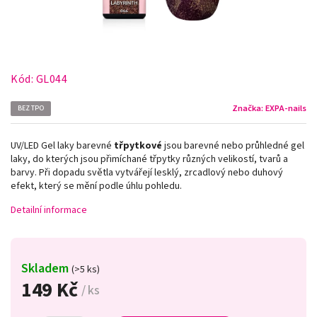
Kód:
GL044
Značka:
EXPA-nails
BEZ TPO
UV/LED Gel laky barevné
třpytkové
jsou barevné nebo průhledné gel
laky, do kterých jsou přimíchané třpytky různých velikostí, tvarů a
barvy. Při dopadu světla vytvářejí lesklý, zrcadlový nebo duhový
efekt, který se mění podle úhlu pohledu.
Detailní informace
Skladem
(>5 ks)
149 Kč
/ ks