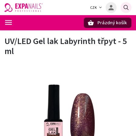
CZK
Prázdný košík
Hledat
UV/LED Gel lak Labyrinth třpyt - 5
ml