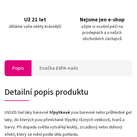
Už 21 let
Nejsme jen e-shop
děláme vaše nehty krásnější
užijte si osobní péči na
prodejnách a u našich
obchodních zástupců
Popis
Značka
EXPA-nails
Detailní popis produktu
UV/LED Gel laky barevné
třpytkové
jsou barevné nebo průhledné gel
laky, do kterých jsou přimíchané třpytky různých velikostí, tvarů a
barvy. Při dopadu světla vytvářejí lesklý, zrcadlový nebo duhový
efekt, který se mění podle úhlu pohledu.