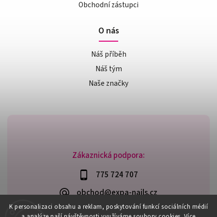
Obchodní zástupci
O nás
Náš příběh
Náš tým
Naše značky
Zákaznická podpora:
775 724 707
obchod@expa-nails.cz
K personalizaci obsahu a reklam, poskytování funkcí sociálních médií
a analýze naší návštěvnosti využíváme soubory cookies. Více