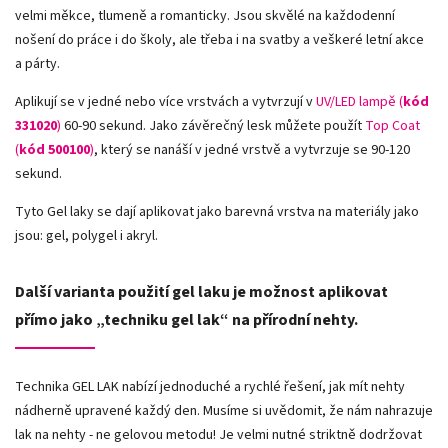
velmi měkce, tlumeně a romanticky. Jsou skvělé na každodenní
nošení do práce i do školy, ale třeba i na svatby a veškeré letní akce
a párty.
Aplikují se v jedné nebo více vrstvách a vytvrzují v
UV/LED lampě (
kód
331020
)
60-90 sekund. Jako závěrečný lesk můžete použít
Top Coat
(
kód 500100
)
, který se nanáší v jedné vrstvě a vytvrzuje se 90-120
sekund.
Tyto Gel laky se dají aplikovat jako barevná vrstva na materiály jako
jsou: gel, polygel i akryl.
Další varianta použití gel laku je možnost aplikovat
přímo jako „techniku gel lak“ na přírodní nehty.
Technika GEL LAK nabízí jednoduché a rychlé řešení, jak mít nehty
nádherně upravené každý den. Musíme si uvědomit, že nám nahrazuje
lak na nehty - ne gelovou metodu! Je velmi nutné striktně dodržovat