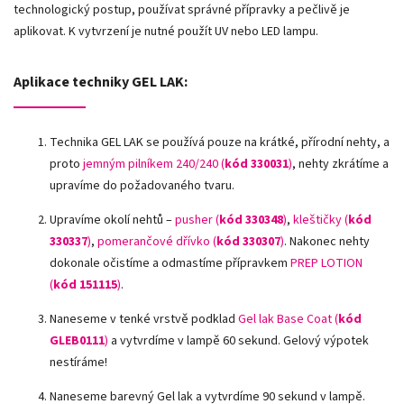
technologický postup, používat správné přípravky a pečlivě je
aplikovat. K vytvrzení je nutné použít UV nebo LED lampu.
Aplikace techniky GEL LAK:
Technika GEL LAK se používá pouze na krátké, přírodní nehty, a
proto
jemným pilníkem 240/240 (
kód 330031
)
, nehty zkrátíme a
upravíme do požadovaného tvaru.
Upravíme okolí nehtů –
pusher (
kód 330348
)
,
kleštičky (
kód
330337
)
,
pomerančové dřívko (
kód 330307
)
.
Nakonec nehty
dokonale očistíme a odmastíme přípravkem
PREP LOTION
(
kód 151115
)
.
Naneseme v tenké vrstvě podklad
Gel lak Base Coat (
kód
GLEB0111
)
a vytvrdíme v lampě 60 sekund. Gelový výpotek
nestíráme!
Naneseme barevný Gel lak a vytvrdíme 90 sekund v lampě.