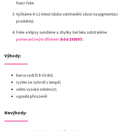
fixaci folie.
Vyčkáme 8-12 minut (doba odstranění závisí na pigmentaci
produktu).
Folie a klipsy sundáme a zbytky Gel laku odstraníme
pomerančovým dřívkem (
kód 330307
)
.
Výhody:
barva vydrží 8-10 dní;
rychle se vytvrdí v lampě;
velmi vysoká odolnost;
vypadá přirozeně.
Nevýhody: