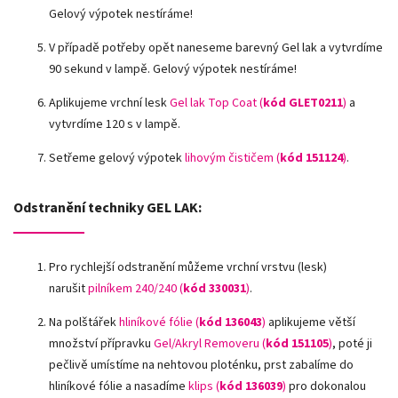
Gelový výpotek nestíráme!
V případě potřeby opět naneseme barevný Gel lak a vytvrdíme
90 sekund v lampě. Gelový výpotek nestíráme!
Aplikujeme vrchní lesk
Gel lak Top Coat (
kód GLET0211
)
a
vytvrdíme 120 s v lampě.
Setřeme gelový výpotek
lihovým čističem (
kód 151124
)
.
Odstranění techniky GEL LAK:
Pro rychlejší odstranění můžeme vrchní vrstvu (lesk)
narušit
pilníkem 240/240 (
kód
330031
)
.
Na polštářek
hliníkové fólie
(
kód 136043
)
aplikujeme větší
množství přípravku
Gel/Akryl Removeru (
kód 151105
)
, poté ji
pečlivě umístíme na nehtovou ploténku, prst zabalíme do
hliníkové fólie a nasadíme
klips (
kód 136039
)
pro dokonalou