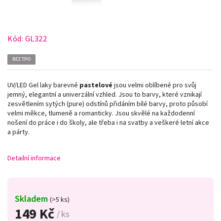
Kód:
GL322
BEZ TPO
UV/LED Gel laky barevné
pastelové
jsou velmi oblíbené pro svůj
jemný, elegantní a univerzální vzhled. Jsou to barvy, které vznikají
zesvětlením sytých (pure) odstínů přidáním bílé barvy, proto působí
velmi měkce, tlumeně a romanticky. Jsou skvělé na každodenní
nošení do práce i do školy, ale třeba i na svatby a veškeré letní akce
a párty.
Detailní informace
Skladem
(>5 ks)
149 Kč
/ ks