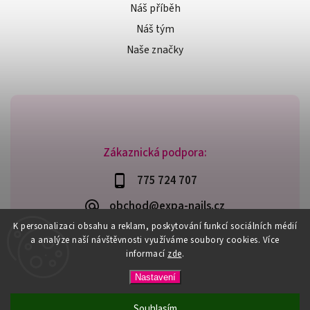
Náš příběh
Náš tým
Naše značky
Zákaznická podpora:
775 724 707
obchod@expa-nails.cz
K personalizaci obsahu a reklam, poskytování funkcí sociálních médií
a analýze naší návštěvnosti využíváme soubory cookies. Více
informací
zde
.
Copyright 2026
Expanails.cz
. Všechna práva vyhrazena.
Nastavení
Upravit nastavení cookies
Vytvořil
Shoptet
| Design
Shoptak.cz
Souhlasím