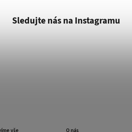
Sledujte nás na Instagramu
víme vše
O nás