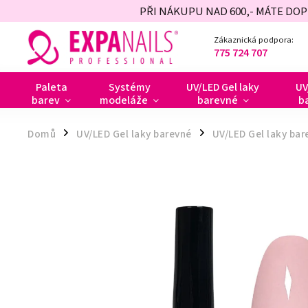
PŘI NÁKUPU NAD 600,- MÁTE DO
Zákaznická podpora:
775 724 707
Paleta
Systémy
UV/LED Gel laky
UV
barev
modeláže
barevné
b
Domů
UV/LED Gel laky barevné
UV/LED Gel laky bar
/
/