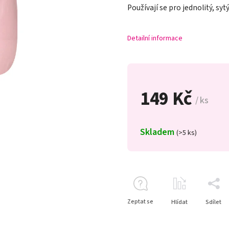
Používají se pro jednolitý, syt
Detailní informace
149 Kč
/ ks
Skladem
(>5 ks)
Zeptat se
Hlídat
Sdílet