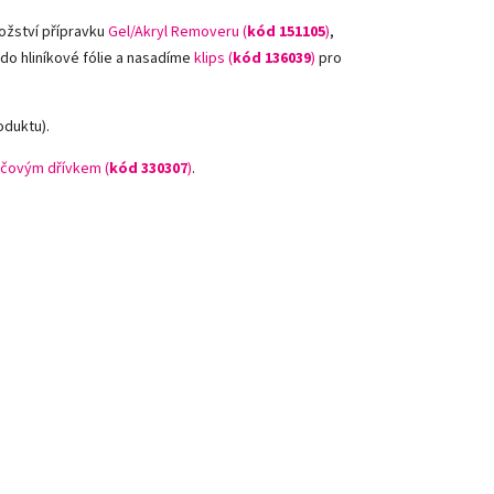
ožství přípravku
Gel/Akryl Removeru (
kód 151105
)
,
 do hliníkové fólie a nasadíme
klips (
kód 136039
)
pro
oduktu).
čovým dřívkem (
kód 330307
)
.