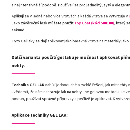
a nejintenzivnější podobě. Používají se pro jednolitý, sytý a elegantn
Aplikují se v jedné nebo více vrstvách a každá vrstva se vytvrzuje v
Jako závěrečný lesk můžete použít
Top Coat (
kód 500100
)
, který s
sekund.
Tyto Gel laky se dají aplikovat jako barevná vrstva na materiály jako j
Další varianta použití gel laku je možnost aplikovat přím
nehty.
Technika GEL LAK
nabízí jednoduché a rychlé řešení, jak mít neht
uvědomit, že nám nahrazuje lak na nehty - ne gelovou metodu! Je ve
postup, používat správné přípravky a pečlivě je aplikovat. K vytvrze
Aplikace techniky GEL LAK: