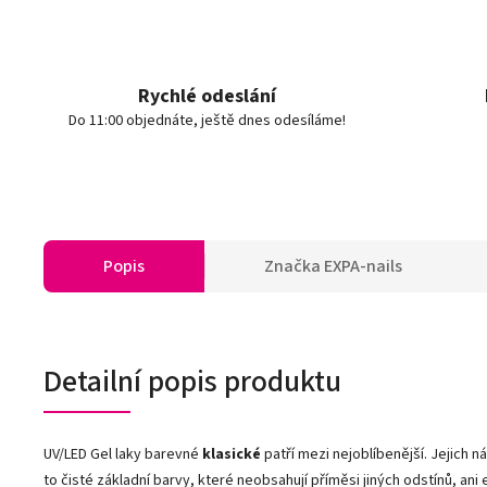
Rychlé odeslání
Do 11:00 objednáte, ještě dnes odesíláme!
Popis
Značka
EXPA-nails
Detailní popis produktu
UV/LED Gel laky barevné
klasické
patří mezi nejoblíbenější. Jejich n
to čisté základní barvy, které neobsahují příměsi jiných odstínů, ani