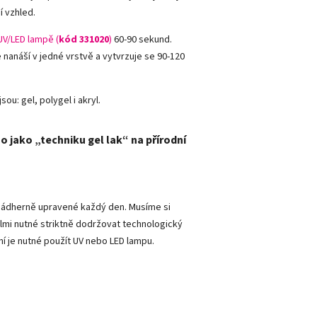
í vzhled.
UV/LED lampě (
kód 331020
)
60-90 sekund.
e nanáší v jedné vrstvě a vytvrzuje se 90-120
sou: gel, polygel i akryl.
o jako „techniku gel lak“ na přírodní
y nádherně upravené každý den. Musíme si
lmi nutné striktně dodržovat technologický
ní je nutné použít UV nebo LED lampu.