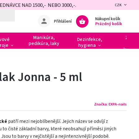
NÁVCE NAD 1500,- NEBO 3000,-.
CZK
Nákupní košík
Přihlášení
Prázdný košík
Manikúra,
Zdobe
vové
Dezinfekce,
pedikúra, laky
razít
roje
hygiena
kamín
lak Jonna - 5 ml
Značka:
EXPA-nails
ické
patří mezi nejoblíbenější. Jejich název se odvíjí z
ou to čisté základní barvy, které neobsahují příměsi jiných
 Jsou to barvy v nejčistější a nejintenzivnější podobě.