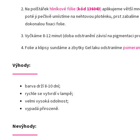
Na polštářek
hliníkové fólie
(
kód 136043
)
aplikujeme větší mn
poté ji pečlivě umístíme na nehtovou ploténku, prst zabalíme
dokonalou fixaci folie.
Vyčkáme 8-12 minut (doba odstranění závisí na pigmentaci pr
Folie a klipsy sundáme a zbytky Gel laku odstraníme
pomeran
Výhody:
barva drží 8-10 dní;
rychle se vytvrdí v lampě;
velmi vysoká odolnost;
vypadá přirozeně.
Nevýhody: