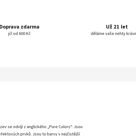
Doprava zdarma
Už 21 let
již od 600 Kč
děláme vaše nehty krásn
ázev se odvíjí z anglického „Pure Colors
“
. Jsou
 efektových prvků. Jsou to barvy v nejčistější