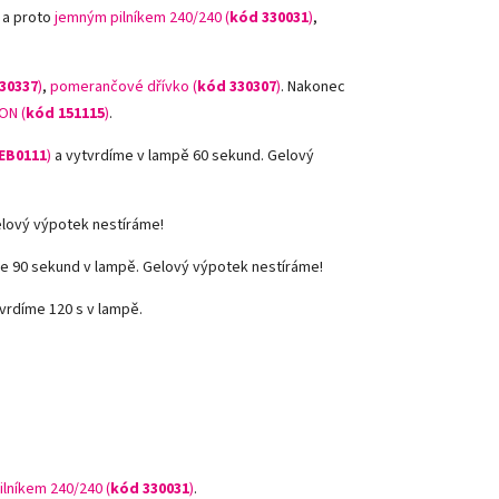
 a proto
jemným pilníkem 240/240 (
kód 330031
)
,
30337
)
,
pomerančové dřívko (
kód 330307
)
.
Nakonec
ON (
kód 151115
)
.
EB0111
)
a vytvrdíme v lampě 60 sekund. Gelový
elový výpotek nestíráme!
e 90 sekund v lampě. Gelový výpotek nestíráme!
vrdíme 120 s v lampě.
ilníkem 240/240 (
kód 330031
)
.