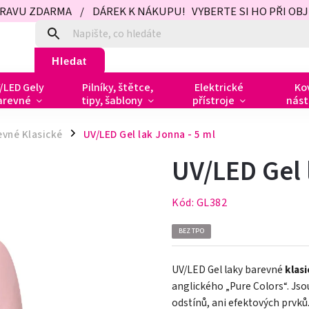
PRAVU ZDARMA / DÁREK K NÁKUPU! VYBERTE SI HO PŘI OBJED
Hledat
/LED Gely
Pilníky, štětce,
Elektrické
Ko
arevné
tipy, šablony
přístroje
nást
evné Klasické
UV/LED Gel lak Jonna - 5 ml
/
UV/LED Gel 
Kód:
GL382
BEZ TPO
UV/LED Gel laky barevné
klas
anglického „Pure Colors
“
. Js
odstínů, ani efektových prvků.