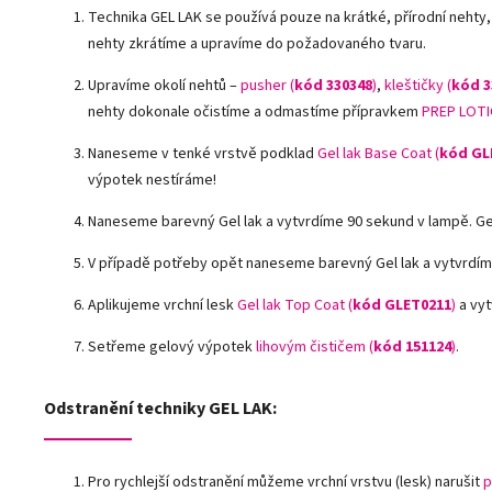
Technika GEL LAK se používá pouze na krátké, přírodní nehty,
nehty zkrátíme a upravíme do požadovaného tvaru.
Upravíme okolí nehtů –
pusher (
kód 330348
)
,
kleštičky (
kód 3
nehty dokonale očistíme a odmastíme přípravkem
PREP LOTI
Naneseme v tenké vrstvě podklad
Gel lak Base Coat (
kód GL
výpotek nestíráme!
Naneseme barevný Gel lak a vytvrdíme 90 sekund v lampě. G
V případě potřeby opět naneseme barevný Gel lak a vytvrdím
Aplikujeme vrchní lesk
Gel lak Top Coat (
kód GLET0211
)
a vyt
Setřeme gelový výpotek
lihovým čističem (
kód 151124
)
.
Odstranění techniky GEL LAK:
Pro rychlejší odstranění můžeme vrchní vrstvu (lesk) narušit
p