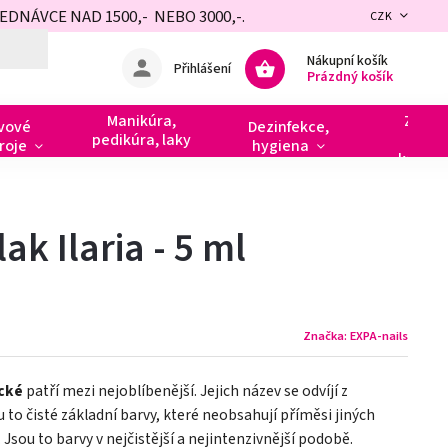
NÁVCE NAD 1500,- NEBO 3000,-.
CZK
Nákupní košík
Přihlášení
Prázdný košík
Manikúra,
Zdobe
vové
Dezinfekce,
pedikúra, laky
razít
roje
hygiena
kamín
ak Ilaria - 5 ml
Značka:
EXPA-nails
ické
patří mezi nejoblíbenější. Jejich název se odvíjí z
ou to čisté základní barvy, které neobsahují příměsi jiných
 Jsou to barvy v nejčistější a nejintenzivnější podobě.