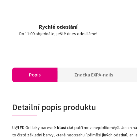
Rychlé odeslání
Do 11:00 objednáte, ještě dnes odesíláme!
Popis
Značka
EXPA-nails
Detailní popis produktu
UV/LED Gel laky barevné
klasické
patří mezi nejoblíbenější. Jejich n
to čisté základní barvy, které neobsahují příměsi jiných odstínů, ani