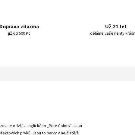
Doprava zdarma
Už 21 let
již od 600 Kč
děláme vaše nehty krásn
ázev se odvíjí z anglického „Pure Colors
“
. Jsou
 efektových prvků. Jsou to barvy v nejčistější