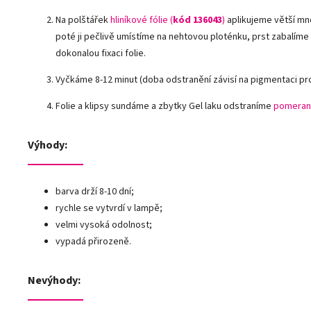
Na polštářek
hliníkové fólie
(
kód 136043
)
aplikujeme větší mn
poté ji pečlivě umístíme na nehtovou ploténku, prst zabalíme
dokonalou fixaci folie.
Vyčkáme 8-12 minut (doba odstranění závisí na pigmentaci pr
Folie a klipsy sundáme a zbytky Gel laku odstraníme
pomeran
Výhody:
barva drží 8-10 dní;
rychle se vytvrdí v lampě;
velmi vysoká odolnost;
vypadá přirozeně.
Nevýhody: