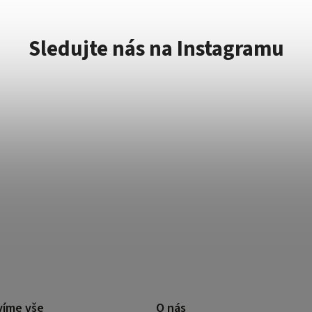
Sledujte nás na Instagramu
víme vše
O nás