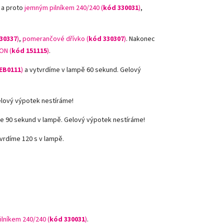
 a proto
jemným pilníkem 240/240 (
kód 330031
)
,
30337
)
,
pomerančové dřívko (
kód 330307
)
.
Nakonec
ON (
kód 151115
)
.
EB0111
)
a vytvrdíme v lampě 60 sekund. Gelový
elový výpotek nestíráme!
e 90 sekund v lampě. Gelový výpotek nestíráme!
vrdíme 120 s v lampě.
ilníkem 240/240 (
kód 330031
)
.