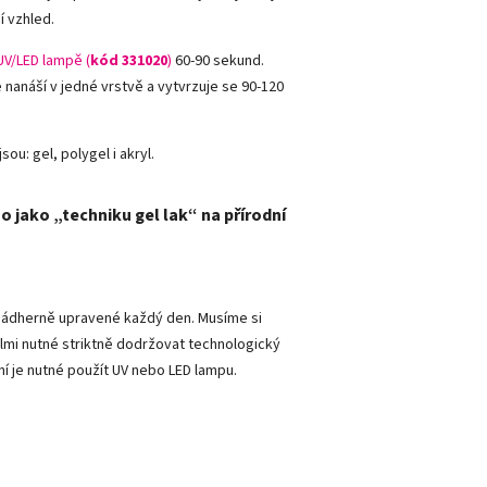
í vzhled.
UV/LED lampě (
kód 331020
)
60-90 sekund.
e nanáší v jedné vrstvě a vytvrzuje se 90-120
sou: gel, polygel i akryl.
o jako „techniku gel lak“ na přírodní
y nádherně upravené každý den. Musíme si
lmi nutné striktně dodržovat technologický
ní je nutné použít UV nebo LED lampu.