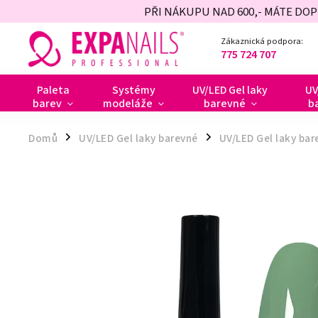
PŘI NÁKUPU NAD 600,- MÁTE DO
Zákaznická podpora:
775 724 707
Paleta
Systémy
UV/LED Gel laky
UV
barev
modeláže
barevné
b
Domů
UV/LED Gel laky barevné
UV/LED Gel laky bar
/
/