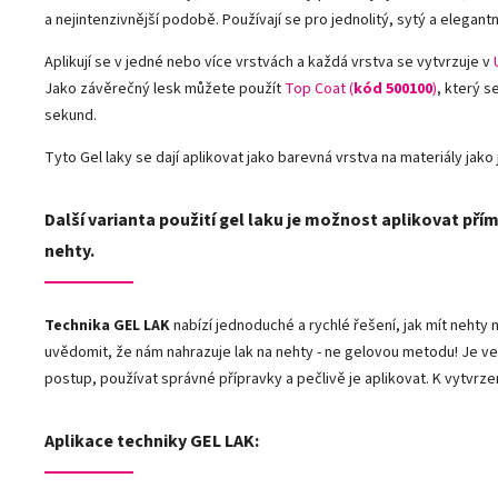
a nejintenzivnější podobě. Používají se pro jednolitý, sytý a elegantn
Aplikují se v jedné nebo více vrstvách a každá vrstva se vytvrzuje v
Jako závěrečný lesk můžete použít
Top Coat (
kód 500100
)
, který s
sekund.
Tyto Gel laky se dají aplikovat jako barevná vrstva na materiály jako j
Další varianta použití gel laku je možnost aplikovat přím
nehty.
Technika GEL LAK
nabízí jednoduché a rychlé řešení, jak mít neht
uvědomit, že nám nahrazuje lak na nehty - ne gelovou metodu! Je ve
postup, používat správné přípravky a pečlivě je aplikovat. K vytvrze
Aplikace techniky GEL LAK: