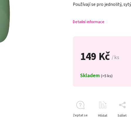
Používají se pro jednolitý, syt
Detailní informace
149 Kč
/ ks
Skladem
(>5 ks)
Zeptat se
Hlídat
Sdílet