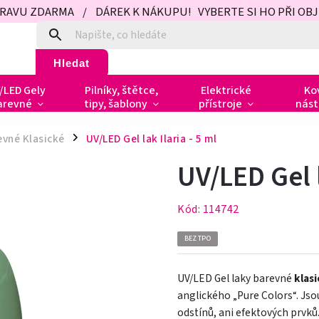
PRAVU ZDARMA / DÁREK K NÁKUPU! VYBERTE SI HO PŘI OBJED
Hledat
/LED Gely
Pilníky, štětce,
Elektrické
Ko
arevné
tipy, šablony
přístroje
nást
evné Klasické
UV/LED Gel lak Ilaria - 5 ml
/
UV/LED Gel l
Kód:
114742
BEZ TPO
UV/LED Gel laky barevné
klas
anglického „Pure Colors
“
. Js
odstínů, ani efektových prvků.