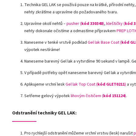
Technika GEL LAK se používá pouze na krátké, přírodní nehty,
nehty zkrátíme a upravíme do požadovaného tvaru.
Upravíme okolí nehtů –
pusher (
kód 330348
)
,
kleštičky (
kód 3
nehty dokonale očistíme a odmastíme přípravkem
PREP LOTI
Naneseme v tenké vrstvě podklad
Gel lak Base Coat (
kód GL
výpotek nestíráme!
Naneseme barevný Gel lak a vytvrdíme 90 sekund v lampě. G
V případě potřeby opět naneseme barevný Gel lak a vytvrdím
Aplikujeme vrchní lesk
Gel lak Top Coat (
kód GLET0211
)
a vyt
Setřeme gelový výpotek
lihovým čističem (
kód 151124
)
.
Odstranění techniky GEL LAK:
Pro rychlejší odstranění můžeme vrchní vrstvu (lesk) narušit
p