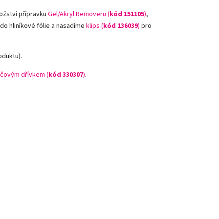
ožství přípravku
Gel/Akryl Removeru (
kód 151105
)
,
 do hliníkové fólie a nasadíme
klips (
kód 136039
)
pro
oduktu).
čovým dřívkem (
kód 330307
)
.