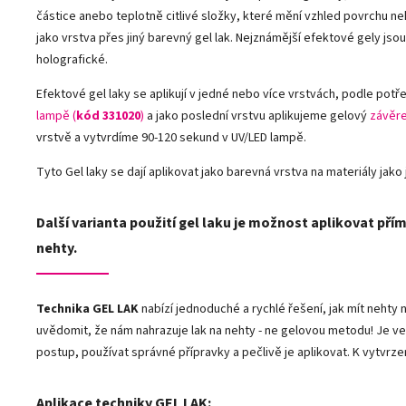
částice anebo teplotně citlivé složky, které mění vzhled povrchu n
jako vrstva přes jiný barevný gel lak. Nejznámější efektové gely j
holografické.
Efektové gel laky se aplikují v jedné nebo více vrstvách, podle potře
lampě (
kód 331020
)
a jako poslední vrstvu aplikujeme gelový
závěre
vrstvě a vytvrdíme 90-120 sekund v UV/LED lampě.
Tyto Gel laky se dají aplikovat jako barevná vrstva na materiály jako j
Další varianta použití gel laku je možnost aplikovat přím
nehty.
Technika GEL LAK
nabízí jednoduché a rychlé řešení, jak mít neht
uvědomit, že nám nahrazuje lak na nehty - ne gelovou metodu! Je ve
postup, používat správné přípravky a pečlivě je aplikovat. K vytvrze
Aplikace techniky GEL LAK: