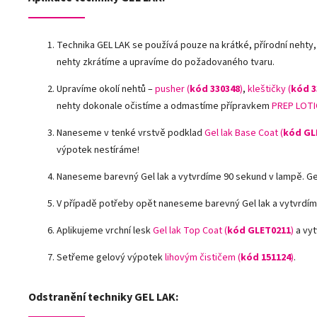
Technika GEL LAK se používá pouze na krátké, přírodní nehty
nehty zkrátíme a upravíme do požadovaného tvaru.
Upravíme okolí nehtů –
pusher (
kód 330348
)
,
kleštičky (
kód 3
nehty dokonale očistíme a odmastíme přípravkem
PREP LOTI
Naneseme v tenké vrstvě podklad
Gel lak Base Coat (
kód GL
výpotek nestíráme!
Naneseme barevný Gel lak a vytvrdíme 90 sekund v lampě. G
V případě potřeby opět naneseme barevný Gel lak a vytvrdím
Aplikujeme vrchní lesk
Gel lak Top Coat (
kód GLET0211
)
a vyt
Setřeme gelový výpotek
lihovým čističem (
kód 151124
)
.
Odstranění techniky GEL LAK: