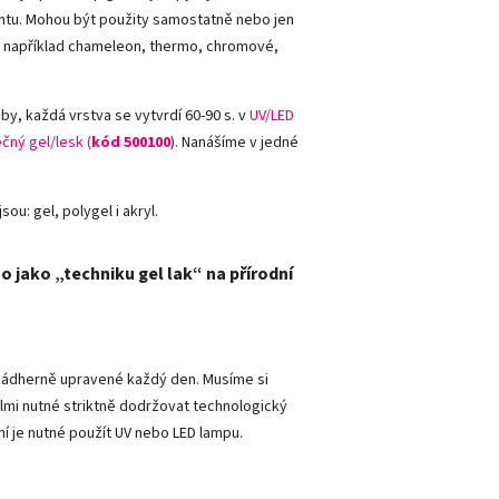
ehtu. Mohou být použity samostatně nebo jen
sou například chameleon, thermo, chromové,
by, každá vrstva se vytvrdí 60-90 s. v
UV/LED
čný gel/lesk (
kód 500100
). Nanášíme v jedné
sou: gel, polygel i akryl.
o jako „techniku gel lak“ na přírodní
y nádherně upravené každý den. Musíme si
lmi nutné striktně dodržovat technologický
ní je nutné použít UV nebo LED lampu.