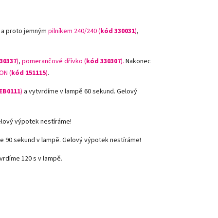
, a proto jemným
pilníkem 240/240 (
kód 330031
)
,
30337
)
,
pomerančové dřívko (
kód 330307
).
Nakonec
ON (
kód 151115
)
.
EB0111
)
a vytvrdíme v lampě 60 sekund. Gelový
elový výpotek nestíráme!
e 90 sekund v lampě. Gelový výpotek nestíráme!
vrdíme 120 s v lampě.