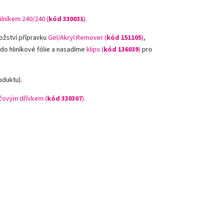
ilníkem 240/240 (
kód 330031
)
.
ožství přípravku
Gel/Akryl Remover (
kód 151105
)
,
 do hliníkové fólie a nasadíme
klips (
kód 136039
)
pro
oduktu).
ovým dřívkem (
kód 330307
)
.