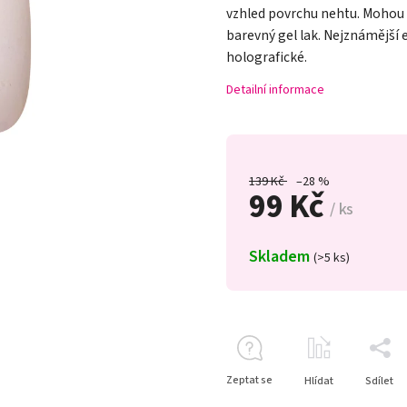
vzhled povrchu nehtu. Mohou 
barevný gel lak. Nejznámější
holografické.
Detailní informace
139 Kč
–28 %
99 Kč
/ ks
Skladem
(>5 ks)
Zeptat se
Hlídat
Sdílet