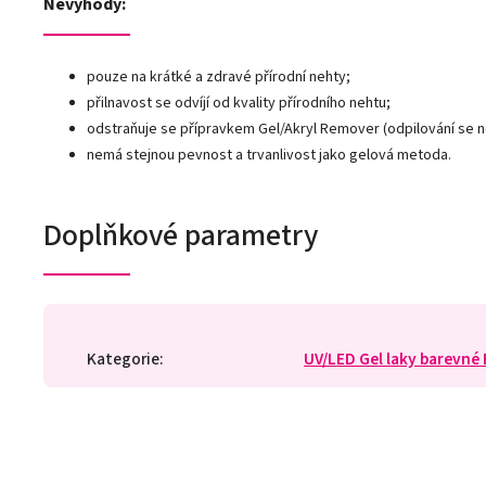
Nevýhody:
pouze na krátké a zdravé přírodní nehty;
přilnavost se odvíjí od kvality přírodního nehtu;
odstraňuje se přípravkem Gel/Akryl Remover (odpilování se 
nemá stejnou pevnost a trvanlivost jako gelová metoda.
Doplňkové parametry
Kategorie
:
UV/LED Gel laky barevné