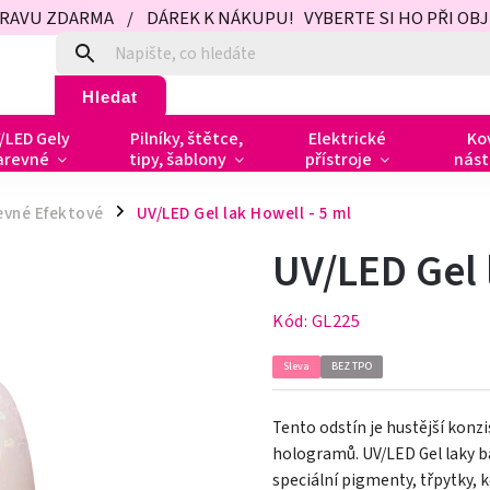
PRAVU ZDARMA / DÁREK K NÁKUPU! VYBERTE SI HO PŘI OBJED
Hledat
/LED Gely
Pilníky, štětce,
Elektrické
Ko
arevné
tipy, šablony
přístroje
nást
evné Efektové
UV/LED Gel lak Howell - 5 ml
/
UV/LED Gel 
Kód:
GL225
Sleva
BEZ TPO
Tento odstín je hustější kon
hologramů.
UV/LED Gel laky 
speciální pigmenty, třpytky, 