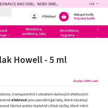
NÁVCE NAD 1500,- NEBO 3000,-.
CZK
Nákupní košík
Přihlášení
Prázdný košík
Manikúra,
Zdobe
vové
Dezinfekce,
pedikúra, laky
razít
roje
hygiena
kamín
lak Howell - 5 ml
Značka:
EXPA-nails
zistence, transparentní s obsahem duhových efektových
barevné
efektové
jsou speciální gel laky, které obsahují
kovové částice anebo teplotně citlivé složky, které mění