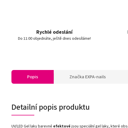
Rychlé odeslání
Do 11:00 objednáte, ještě dnes odesíláme!
Popis
Značka
EXPA-nails
Detailní popis produktu
UV/LED Gel laky barevné
efektové
jsou speciální gel laky, které ob