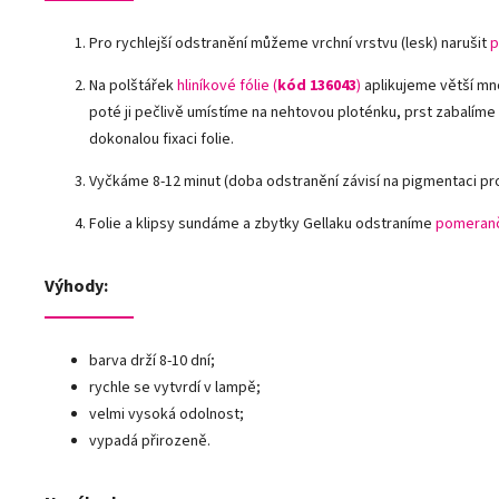
Pro rychlejší odstranění můžeme vrchní vrstvu (lesk) narušit
p
Na polštářek
hliníkové fólie (
kód 136043
)
aplikujeme větší mn
poté ji pečlivě umístíme na nehtovou ploténku, prst zabalíme
dokonalou fixaci folie.
Vyčkáme 8-12 minut (doba odstranění závisí na pigmentaci pr
Folie a klipsy sundáme a zbytky Gellaku odstraníme
pomeranč
Výhody:
barva drží 8-10 dní;
rychle se vytvrdí v lampě;
velmi vysoká odolnost;
vypadá přirozeně.