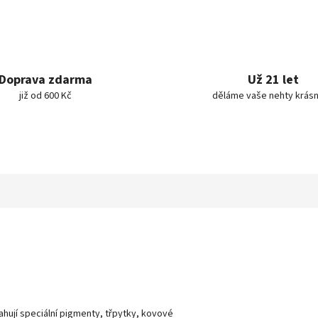
Doprava zdarma
Už 21 let
již od 600 Kč
děláme vaše nehty krásn
sahují speciální pigmenty, třpytky, kovové