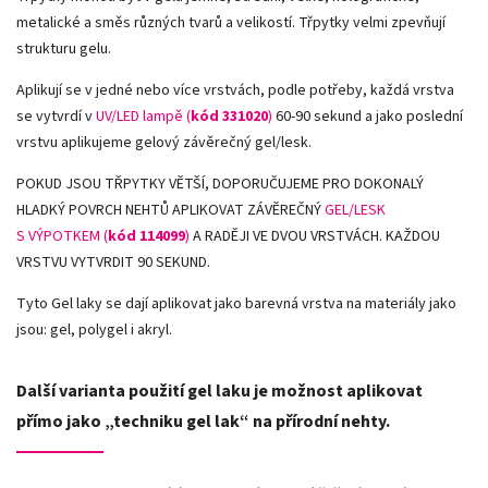
metalické a směs různých tvarů a velikostí. Třpytky velmi zpevňují
strukturu gelu.
Aplikují se v jedné nebo více vrstvách, podle potřeby, každá vrstva
se vytvrdí v
UV/LED lampě (
kód 331020
)
60-90 sekund a jako poslední
vrstvu aplikujeme gelový závěrečný gel/lesk.
POKUD JSOU TŘPYTKY VĚTŠÍ, DOPORUČUJEME PRO DOKONALÝ
HLADKÝ POVRCH NEHTŮ APLIKOVAT ZÁVĚREČNÝ
GEL/LESK
S VÝPOTKEM (
kód 114099
)
A RADĚJI VE DVOU VRSTVÁCH. KAŽDOU
VRSTVU VYTVRDIT 90 SEKUND.
Tyto Gel laky se dají aplikovat jako barevná vrstva na materiály jako
jsou: gel, polygel i akryl.
Další varianta použití gel laku je možnost aplikovat
přímo jako „techniku gel lak“ na přírodní nehty.