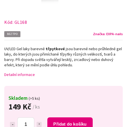
Kód:
GL168
Značka:
EXPA-nails
BEZ TPO
UV/LED Gel laky barevné
třpytkové
jsou barevné nebo průhledné gel
laky, do kterých jsou přimíchané třpytky různých velikostí, tvarů a
barvy. Při dopadu světla vytvářejí lesklý, zrcadlový nebo duhový
efekt, který se mění podle úhlu pohledu.
Detailní informace
Skladem
(>5 ks)
149 Kč
/ ks
Přidat do košíku