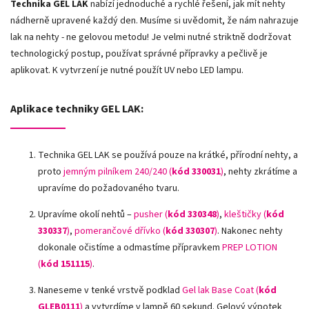
Technika GEL LAK
nabízí jednoduché a rychlé řešení, jak mít nehty
nádherně upravené každý den. Musíme si uvědomit, že nám nahrazuje
lak na nehty - ne gelovou metodu! Je velmi nutné striktně dodržovat
technologický postup, používat správné přípravky a pečlivě je
aplikovat. K vytvrzení je nutné použít UV nebo LED lampu.
Aplikace techniky GEL LAK:
Technika GEL LAK se používá pouze na krátké, přírodní nehty, a
proto
jemným pilníkem 240/240 (
kód 330031
)
, nehty zkrátíme a
upravíme do požadovaného tvaru.
Upravíme okolí nehtů –
pusher (
kód 330348
)
,
kleštičky (
kód
330337
)
,
pomerančové dřívko (
kód 330307
)
.
Nakonec nehty
dokonale očistíme a odmastíme přípravkem
PREP LOTION
(
kód 151115
)
.
Naneseme v tenké vrstvě podklad
Gel lak Base Coat (
kód
GLEB0111
)
a vytvrdíme v lampě 60 sekund. Gelový výpotek