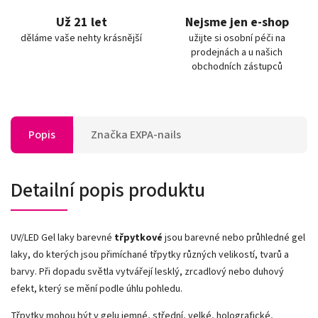
Už 21 let
Nejsme jen e-shop
děláme vaše nehty krásnější
užijte si osobní péči na
prodejnách a u našich
obchodních zástupců
Popis
Značka
EXPA-nails
Detailní popis produktu
UV/LED Gel laky barevné
třpytkové
jsou barevné nebo průhledné gel
laky, do kterých jsou přimíchané třpytky různých velikostí, tvarů a
barvy. Při dopadu světla vytvářejí lesklý, zrcadlový nebo duhový
efekt, který se mění podle úhlu pohledu.
Třpytky mohou být v gelu jemné, střední, velké, holografické,