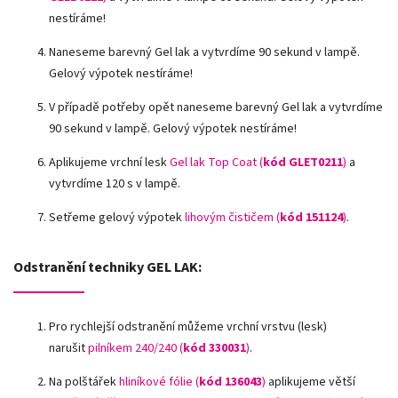
nestíráme!
Naneseme barevný Gel lak a vytvrdíme 90 sekund v lampě.
Gelový výpotek nestíráme!
V případě potřeby opět naneseme barevný Gel lak a vytvrdíme
90 sekund v lampě. Gelový výpotek nestíráme!
Aplikujeme vrchní lesk
Gel lak Top Coat (
kód GLET0211
)
a
vytvrdíme 120 s v lampě.
Setřeme gelový výpotek
lihovým čističem (
kód 151124
)
.
Odstranění techniky GEL LAK:
Pro rychlejší odstranění můžeme vrchní vrstvu (lesk)
narušit
pilníkem 240/240 (
kód
330031
)
.
Na polštářek
hliníkové fólie
(
kód 136043
)
aplikujeme větší