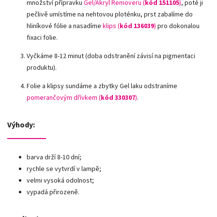
množství přípravku
Gel/Akryl Removeru (
kód 151105
)
, poté ji
pečlivě umístíme na nehtovou ploténku, prst zabalíme do
hliníkové fólie a nasadíme
klips (
kód 136039
)
pro dokonalou
fixaci folie.
Vyčkáme 8-12 minut (doba odstranění závisí na pigmentaci
produktu).
Folie a klipsy sundáme a zbytky Gel laku odstraníme
pomerančovým dřívkem (
kód 330307
)
.
Výhody:
barva drží 8-10 dní;
rychle se vytvrdí v lampě;
velmi vysoká odolnost;
vypadá přirozeně.