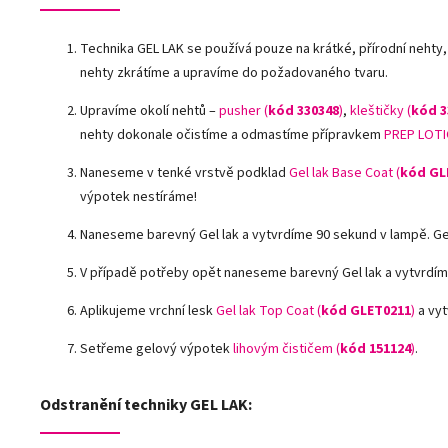
Technika GEL LAK se používá pouze na krátké, přírodní nehty,
nehty zkrátíme a upravíme do požadovaného tvaru.
Upravíme okolí nehtů –
pusher (
kód 330348
)
,
kleštičky (
kód 3
nehty dokonale očistíme a odmastíme přípravkem
PREP LOTI
Naneseme v tenké vrstvě podklad
Gel lak Base Coat (
kód GL
výpotek nestíráme!
Naneseme barevný Gel lak a vytvrdíme 90 sekund v lampě. G
V případě potřeby opět naneseme barevný Gel lak a vytvrdím
Aplikujeme vrchní lesk
Gel lak Top Coat (
kód GLET0211
)
a vyt
Setřeme gelový výpotek
lihovým čističem (
kód 151124
)
.
Odstranění techniky GEL LAK: