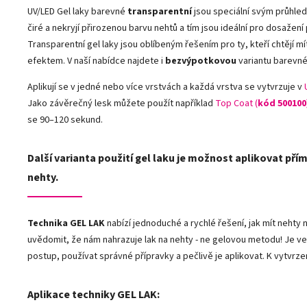
UV/LED Gel laky barevné
transparentní
jsou speciální svým průhle
čiré a nekryjí přirozenou barvu nehtů a tím jsou ideální pro dosažen
Transparentní gel laky jsou oblíbeným řešením pro ty, kteří chtějí 
efektem. V naší nabídce najdete i
bezvýpotkovou
variantu barevné
Aplikují se v jedné nebo více vrstvách a každá vrstva se vytvrzuje v
Jako závěrečný lesk můžete použít například
Top Coat (
kód 500100
se 90–120 sekund.
Další varianta použití gel laku je možnost aplikovat přím
nehty.
Technika GEL LAK
nabízí jednoduché a rychlé řešení, jak mít neht
uvědomit, že nám nahrazuje lak na nehty - ne gelovou metodu! Je ve
postup, používat správné přípravky a pečlivě je aplikovat. K vytvrze
Aplikace techniky GEL LAK: