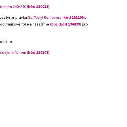
ilníkem 240/240 (
kód
330031
)
.
ožství přípravku
Gel/Akryl Removeru (
kód 151105
)
,
 do hliníkové fólie a nasadíme
klips (
kód 136039
)
pro
oduktu).
čovým dřívkem (
kód 330307
)
.