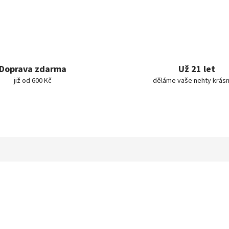
Doprava zdarma
Už 21 let
již od 600 Kč
děláme vaše nehty krásn