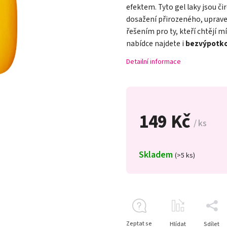
efektem. Tyto gel laky jsou či
dosažení přirozeného, uprave
řešením pro ty, kteří chtějí 
nabídce najdete i
bezvýpotk
Detailní informace
149 Kč
/ ks
Skladem
(>5 ks)
Zeptat se
Hlídat
Sdílet