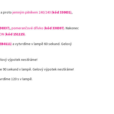
 a proto
jemným pilníkem 240/240 (
kód 330031
)
,
30337
)
,
pomerančové dřívko (
kód 330307
)
.
Nakonec
ON (
kód 151115
)
.
EB0111
)
a vytvrdíme v lampě 60 sekund. Gelový
elový výpotek nestíráme!
e 90 sekund v lampě. Gelový výpotek nestíráme!
vrdíme 120 s v lampě.