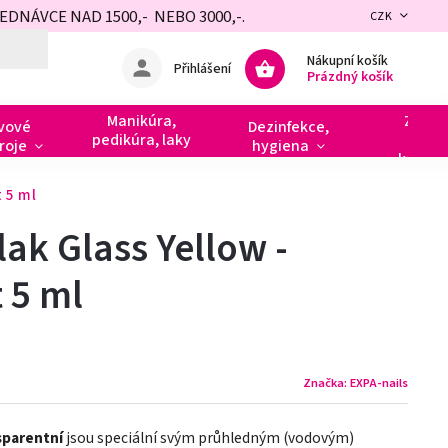
NÁVCE NAD 1500,- NEBO 3000,-.
CZK
Nákupní košík
Přihlášení
Prázdný košík
Manikúra,
Zdobe
vové
Dezinfekce,
pedikúra, laky
razít
roje
hygiena
kamín
t 5 ml
lak Glass Yellow -
 5 ml
Značka:
EXPA-nails
sparentní
jsou speciální svým průhledným (vodovým)