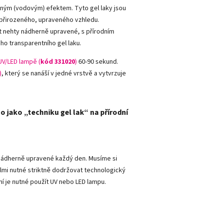
dným (vodovým) efektem. Tyto gel laky jsou
í přirozeného, upraveného vzhledu.
mít nehty nádherně upravené, s přírodním
ho transparentního gel laku.
UV/LED lampě (
kód 331020
)
60-90 sekund.
)
, který se nanáší v jedné vrstvě a vytvrzuje
o jako „techniku gel lak“ na přírodní
y nádherně upravené každý den. Musíme si
lmi nutné striktně dodržovat technologický
ní je nutné použít UV nebo LED lampu.