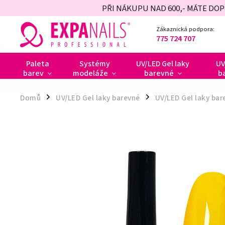
PŘI NÁKUPU NAD 600,- MÁTE DO
Zákaznická podpora:
775 724 707
Paleta
Systémy
UV/LED Gel laky
UV
barev
modeláže
barevné
b
Domů
UV/LED Gel laky barevné
UV/LED Gel laky bar
/
/