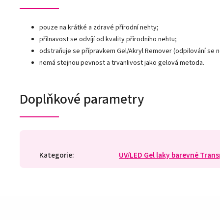
pouze na krátké a zdravé přírodní nehty;
přilnavost se odvíjí od kvality přírodního nehtu;
odstraňuje se přípravkem Gel/Akryl Remover (odpilování se 
nemá stejnou pevnost a trvanlivost jako gelová metoda.
Doplňkové parametry
Kategorie
:
UV/LED Gel laky barevné Tran