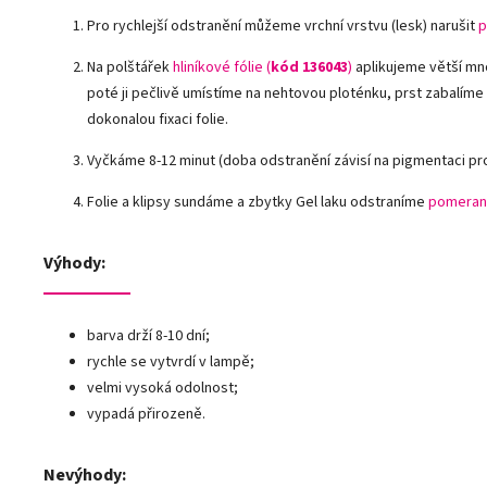
Pro rychlejší odstranění můžeme vrchní vrstvu (lesk) narušit
p
Na polštářek
hliníkové fólie
(
kód 136043
)
aplikujeme větší mn
poté ji pečlivě umístíme na nehtovou ploténku, prst zabalíme
dokonalou fixaci folie.
Vyčkáme 8-12 minut (doba odstranění závisí na pigmentaci pr
Folie a klipsy sundáme a zbytky Gel laku odstraníme
pomeran
Výhody:
barva drží 8-10 dní;
rychle se vytvrdí v lampě;
velmi vysoká odolnost;
vypadá přirozeně.
Nevýhody: