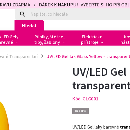
PRAVU ZDARMA / DÁREK K NÁKUPU! VYBERTE SI HO PŘI OBJED
Hledat
/LED Gely
Pilníky, štětce,
Elektrické
Ko
arevné
tipy, šablony
přístroje
nást
evné Transparentní
UV/LED Gel lak Glass Yellow - transparen
/
UV/LED Gel 
transparent
Kód:
GLG001
BEZ TPO
UV/LED Gel laky barevné
tran