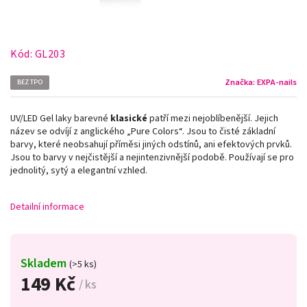
Kód:
GL203
Značka:
EXPA-nails
BEZ TPO
UV/LED Gel laky barevné
klasické
patří mezi nejoblíbenější. Jejich
název se odvíjí z anglického „Pure Colors
“
. Jsou to čisté základní
barvy, které neobsahují příměsi jiných odstínů, ani efektových prvků.
Jsou to barvy v nejčistější a nejintenzivnější podobě. Používají se pro
jednolitý, sytý a elegantní vzhled.
Detailní informace
Skladem
(>5 ks)
149 Kč
/ ks