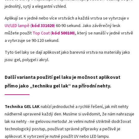
jednolitý, sytý a elegantní vzhled.
Aplikují se v jedné nebo více vrstvách a každá vrstva se vytvrzuje v
UV/LED lampě (
kód 331020
)
60-90 sekund. Jako závěrečný lesk
můžete použít
Top Coat (
kód 500100
)
, který se nanáší v jedné vrstvě
a vytvrzuje se 90-120 sekund.
Tyto Gel laky se dají aplikovat jako barevná vrstva na materiály jako
jsou: gel, polygel i akryl.
Další varianta použití gel laku je možnost aplikovat
přímo jako „techniku gel lak“ na přírodní nehty.
Technika GEL LAK
nabízí jednoduché a rychlé řešení, jak mít nehty
nádherně upravené každý den. Musíme si uvědomit, že nám nahrazuje
lak na nehty - ne gelovou metodu! Je velmi nutné striktně dodržovat
technologický postup, používat správné přípravky a pečlivě je
aplikovat. K vytvrzení je nutné použít UV nebo LED lampu.