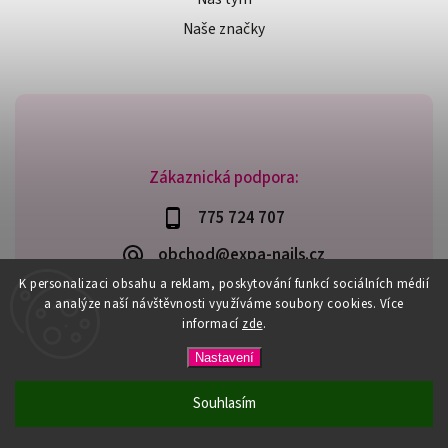
Naše značky
Zákaznická podpora:
775 724 707
obchod@expa-nails.cz
K personalizaci obsahu a reklam, poskytování funkcí sociálních médií
a analýze naší návštěvnosti využíváme soubory cookies. Více
informací
zde
.
Copyright 2026
Expanails.cz
. Všechna práva vyhrazena.
Nastavení
Upravit nastavení cookies
Vytvořil
Shoptet
| Design
Shoptak.cz
Souhlasím
PŘI NÁKUPU NAD 600,- MÁTE DOPRAVU ZDARMA / DÁREK K