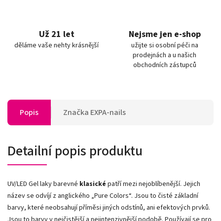
Už 21 let
Nejsme jen e-shop
děláme vaše nehty krásnější
užijte si osobní péči na
prodejnách a u našich
obchodních zástupců
Popis
Značka
EXPA-nails
Detailní popis produktu
UV/LED Gel laky barevné
klasické
patří mezi nejoblíbenější. Jejich
název se odvíjí z anglického „Pure Colors
“
. Jsou to čisté základní
barvy, které neobsahují příměsi jiných odstínů, ani efektových prvků.
Jsou to barvy v nejčistější a nejintenzivnější podobě. Používají se pro