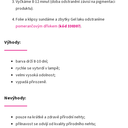
Vyčkáme 8-12 minut (doba odstranění závisí na pigmentaci
produktu).
Folie a klipsy sundáme a zbytky Gel laku odstraníme
pomerančovým dřívkem (
kód 330307
)
.
Výhody:
barva drží 8-10 dní;
rychle se vytvrdí v lampě;
velmi vysoká odolnost;
vypadá přirozeně.
Nevýhody:
pouze na krátké a zdravé přírodní nehty;
přilnavost se odvíjí od kvality přírodního nehtu;