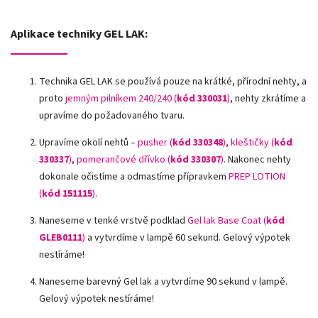
Aplikace techniky GEL LAK:
Technika GEL LAK se používá pouze na krátké, přírodní nehty, a
proto
jemným pilníkem 240/240 (
kód 330031
)
, nehty zkrátíme a
upravíme do požadovaného tvaru.
Upravíme okolí nehtů –
pusher (
kód 330348
)
,
kleštičky (
kód
330337
)
,
pomerančové dřívko (
kód 330307
)
.
Nakonec nehty
dokonale očistíme a odmastíme přípravkem
PREP LOTION
(
kód 151115
)
.
Naneseme v tenké vrstvě podklad
Gel lak Base Coat (
kód
GLEB0111
)
a vytvrdíme v lampě 60 sekund. Gelový výpotek
nestíráme!
Naneseme barevný Gel lak a vytvrdíme 90 sekund v lampě.
Gelový výpotek nestíráme!