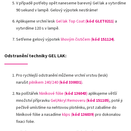
V případě potřeby opět naneseme barevný Gel lak a vytvrdíme
90 sekund v lampě. Gelový výpotek nestíráme!
Aplikujeme vrchní lesk
Gel lak Top Coat (
kód GLET0211
)
a
vytvrdíme 120 s v lampě.
Setřeme gelový výpotek
lihovým čističem (
kód 151124
)
.
Odstranění techniky GEL LAK:
Pro rychlejší odstranění můžeme vrchní vrstvu (lesk)
narušit
pilníkem 240/240 (
kód 330031
)
.
Na polštářek
hliníkové fólie
(
kód 136043
)
aplikujeme větší
množství přípravku
Gel/Akryl Removeru (
kód 151105
)
, poté ji
pečlivě umístíme na nehtovou ploténku, prst zabalíme do
hliníkové fólie a nasadíme
klips (
kód 136039
)
pro dokonalou
fixaci folie.