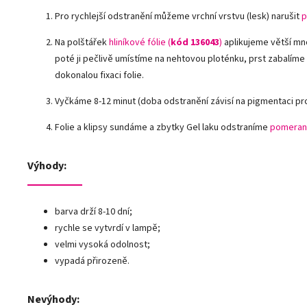
Pro rychlejší odstranění můžeme vrchní vrstvu (lesk) narušit
p
Na polštářek
hliníkové fólie
(
kód 136043
)
aplikujeme větší mn
poté ji pečlivě umístíme na nehtovou ploténku, prst zabalíme
dokonalou fixaci folie.
Vyčkáme 8-12 minut (doba odstranění závisí na pigmentaci pr
Folie a klipsy sundáme a zbytky Gel laku odstraníme
pomeran
Výhody:
barva drží 8-10 dní;
rychle se vytvrdí v lampě;
velmi vysoká odolnost;
vypadá přirozeně.
Nevýhody: