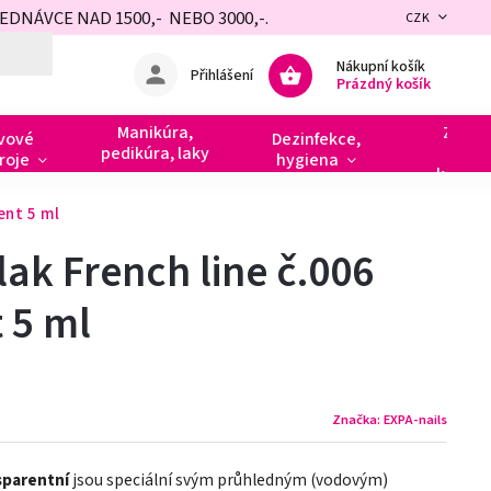
NÁVCE NAD 1500,- NEBO 3000,-.
CZK
Nákupní košík
Přihlášení
Prázdný košík
Manikúra,
Zdobe
vové
Dezinfekce,
pedikúra, laky
razít
roje
hygiena
kamín
ent 5 ml
lak French line č.006
 5 ml
Značka:
EXPA-nails
sparentní
jsou speciální svým průhledným (vodovým)