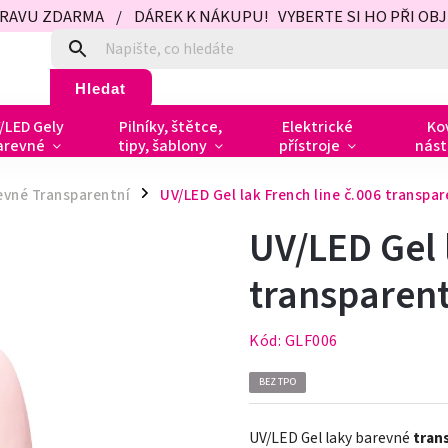
PRAVU ZDARMA / DÁREK K NÁKUPU! VYBERTE SI HO PŘI OBJED
Hledat
/LED Gely
Pilníky, štětce,
Elektrické
Ko
arevné
tipy, šablony
přístroje
nást
evné Transparentní
UV/LED Gel lak French line č.006 transpar
/
UV/LED Gel 
transparent
Kód:
GLF006
BEZ TPO
UV/LED Gel laky barevné
tran