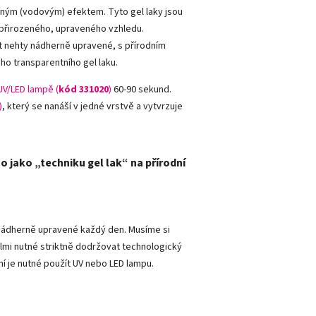
dným (vodovým) efektem. Tyto gel laky jsou
í přirozeného, upraveného vzhledu.
mít nehty nádherně upravené, s přírodním
ho transparentního gel laku.
UV/LED lampě (
kód 331020
)
60-90 sekund.
)
, který se nanáší v jedné vrstvě a vytvrzuje
o jako „techniku gel lak“ na přírodní
y nádherně upravené každý den. Musíme si
lmi nutné striktně dodržovat technologický
ní je nutné použít UV nebo LED lampu.