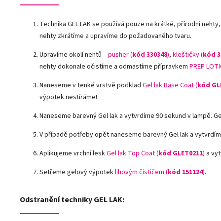
Technika GEL LAK se používá pouze na krátké, přírodní nehty,
nehty zkrátíme a upravíme do požadovaného tvaru.
Upravíme okolí nehtů –
pusher (
kód 330348
)
,
kleštičky (
kód 3
nehty dokonale očistíme a odmastíme přípravkem
PREP LOTI
Naneseme v tenké vrstvě podklad
Gel lak Base Coat (
kód GL
výpotek nestíráme!
Naneseme barevný Gel lak a vytvrdíme 90 sekund v lampě. G
V případě potřeby opět naneseme barevný Gel lak a vytvrdím
Aplikujeme vrchní lesk
Gel lak Top Coat (
kód GLET0211
)
a vyt
Setřeme gelový výpotek
lihovým čističem (
kód 151124
)
.
Odstranění techniky GEL LAK: