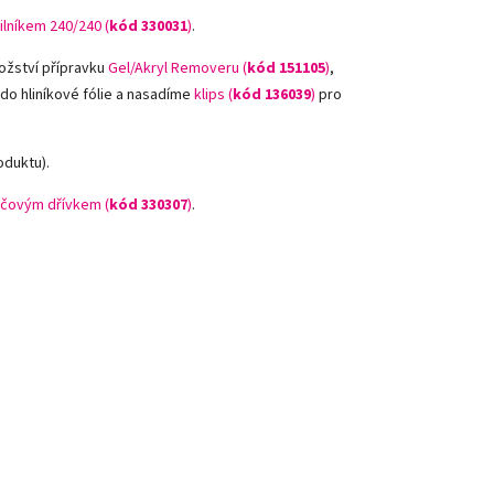
ilníkem 240/240 (
kód
330031
)
.
ožství přípravku
Gel/Akryl Removeru (
kód 151105
)
,
 do hliníkové fólie a nasadíme
klips (
kód 136039
)
pro
oduktu).
čovým dřívkem (
kód 330307
)
.