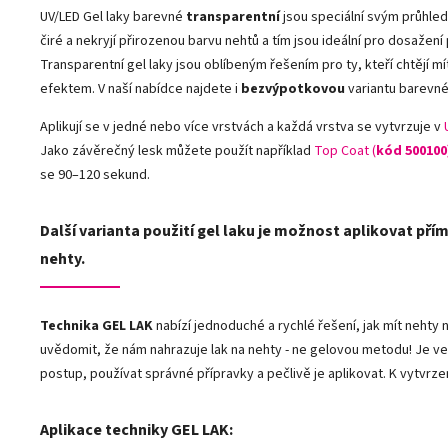
UV/LED Gel laky barevné
transparentní
jsou speciální svým průhle
čiré a nekryjí přirozenou barvu nehtů a tím jsou ideální pro dosažen
Transparentní gel laky jsou oblíbeným řešením pro ty, kteří chtějí 
efektem. V naší nabídce najdete i
bezvýpotkovou
variantu barevné
Aplikují se v jedné nebo více vrstvách a každá vrstva se vytvrzuje v
Jako závěrečný lesk můžete použít například
Top Coat (
kód 500100
se 90–120 sekund.
Další varianta použití gel laku je možnost aplikovat přím
nehty.
Technika GEL LAK
nabízí jednoduché a rychlé řešení, jak mít neht
uvědomit, že nám nahrazuje lak na nehty - ne gelovou metodu! Je ve
postup, používat správné přípravky a pečlivě je aplikovat. K vytvrze
Aplikace techniky GEL LAK: