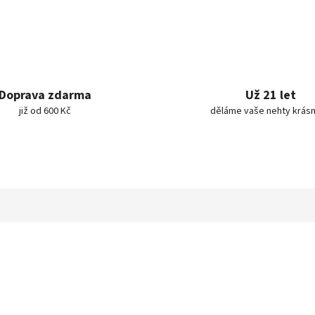
Doprava zdarma
Už 21 let
již od 600 Kč
děláme vaše nehty krásn