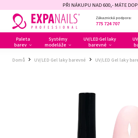
PŘI NÁKUPU NAD 600,- MÁTE DO
Zákaznická podpora:
775 724 707
Paleta
Systémy
UV/LED Gel laky
UV
barev
modeláže
barevné
b
Domů
UV/LED Gel laky barevné
UV/LED Gel laky bar
/
/