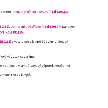
 a proto
jemným pilníkem 240/240 (
kód 330031
)
,
30337
)
,
pomerančové dřívko (
kód 330307
)
.
Nakonec
ON (
kód 151115
)
.
EB0111
)
a vytvrdíme v lampě 60 sekund. Gelový
elový výpotek nestíráme!
e 90 sekund v lampě. Gelový výpotek nestíráme!
vrdíme 120 s v lampě.