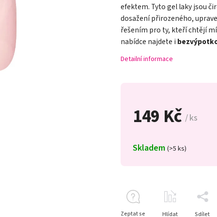
efektem. Tyto gel laky jsou či
dosažení přirozeného, uprave
řešením pro ty, kteří chtějí 
nabídce najdete i
bezvýpotk
Detailní informace
149 Kč
/ ks
Skladem
(>5 ks)
Zeptat se
Hlídat
Sdílet