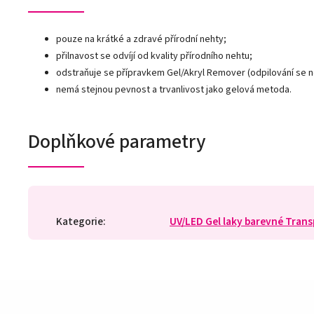
pouze na krátké a zdravé přírodní nehty;
přilnavost se odvíjí od kvality přírodního nehtu;
odstraňuje se přípravkem Gel/Akryl Remover (odpilování se 
nemá stejnou pevnost a trvanlivost jako gelová metoda.
Doplňkové parametry
Kategorie
:
UV/LED Gel laky barevné Tran