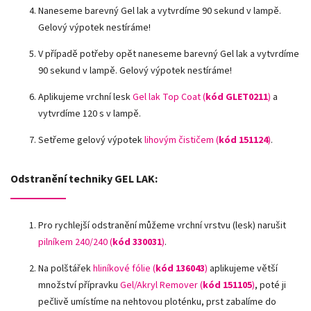
Naneseme barevný Gel lak a vytvrdíme 90 sekund v lampě.
Gelový výpotek nestíráme!
V případě potřeby opět naneseme barevný Gel lak a vytvrdíme
90 sekund v lampě. Gelový výpotek nestíráme!
Aplikujeme vrchní lesk
Gel lak Top Coat (
kód GLET0211
)
a
vytvrdíme 120 s v lampě.
Setřeme gelový výpotek
lihovým čističem (
kód 151124
)
.
Odstranění techniky GEL LAK:
Pro rychlejší odstranění můžeme vrchní vrstvu (lesk) narušit
pilníkem 240/240 (
kód 330031
)
.
Na polštářek
hliníkové fólie (
kód 136043
)
aplikujeme větší
množství přípravku
Gel/Akryl Remover (
kód 151105
)
, poté ji
pečlivě umístíme na nehtovou ploténku, prst zabalíme do