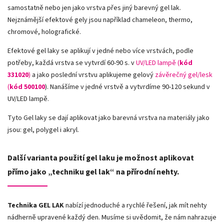
samostatně nebo jen jako vrstva přes jiný barevný gel lak.
Nejznámější efektové gely jsou například chameleon, thermo,
chromové, holografické.
Efektové gel laky se aplikují v jedné nebo více vrstvách, podle
potřeby, každá vrstva se vytvrdí 60-90 s. v
UV/LED lampě (
kód
331020
)
a jako poslední vrstvu aplikujeme gelový
závěrečný gel/lesk
(
kód 500100
). Nanášíme v jedné vrstvě a vytvrdíme 90-120 sekund v
UV/LED lampě.
Tyto Gel laky se dají aplikovat jako barevná vrstva na materiály jako
jsou: gel, polygel i akryl.
Další varianta použití gel laku je možnost aplikovat
přímo jako „techniku gel lak“ na přírodní nehty.
Technika GEL LAK
nabízí jednoduché a rychlé řešení, jak mít nehty
nádherně upravené každý den. Musíme si uvědomit, že nám nahrazuje