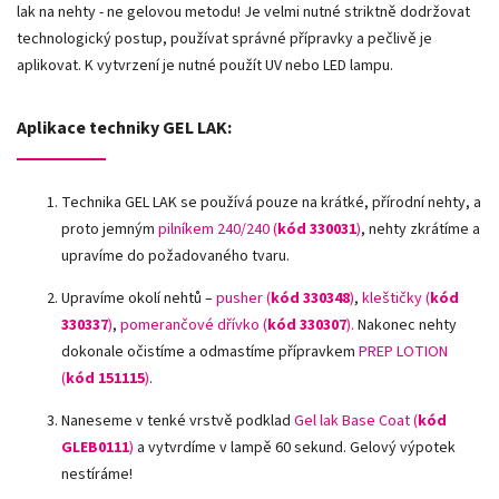
lak na nehty - ne gelovou metodu! Je velmi nutné striktně dodržovat
technologický postup, používat správné přípravky a pečlivě je
aplikovat. K vytvrzení je nutné použít UV nebo LED lampu.
Aplikace techniky GEL LAK:
Technika GEL LAK se používá pouze na krátké, přírodní nehty, a
proto jemným
pilníkem 240/240 (
kód 330031
)
, nehty zkrátíme a
upravíme do požadovaného tvaru.
Upravíme okolí nehtů –
pusher (
kód 330348
)
,
kleštičky (
kód
330337
)
,
pomerančové dřívko (
kód 330307
).
Nakonec nehty
dokonale očistíme a odmastíme přípravkem
PREP LOTION
(
kód 151115
)
.
Naneseme v tenké vrstvě podklad
Gel lak Base Coat (
kód
GLEB0111
)
a vytvrdíme v lampě 60 sekund. Gelový výpotek
nestíráme!