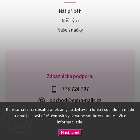
Náš příběh
Náš tým
Naše značky
Zákaznická podpora:
775 724 707
obchod@expa-nails.cz
K personalizaci obsahu a reklam, poskytování funkcí sociálních médií
a analýze naší návštěvnosti využíváme soubory cookies. Více
informací
zde
.
Copyright 2026
Expanails.cz
. Všechna práva vyhrazena.
Nastavení
Upravit nastavení cookies