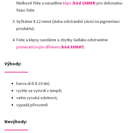
hliníkové fólie a nasadíme
klips (
kód 136039
)
pro dokonalou
fixaci folie.
Vyčkáme 8-12 minut (doba odstranění závisí na pigmentaci
produktu).
Folie a klipsy sundáme a zbytky Gellaku odstraníme
pomerančovým dřívkem (
kód 330307
)
.
Výhody:
barva drží 8-10 dní;
rychle se vytvrdí v lampě;
velmi vysoká odolnost;
vypadá přirozeně.
Nevýhody: