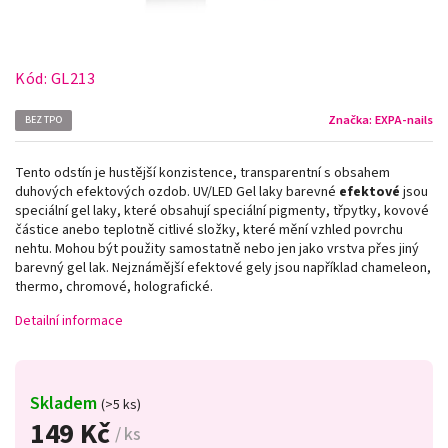
Kód:
GL213
Značka:
EXPA-nails
BEZ TPO
Tento odstín je hustější konzistence, transparentní s obsahem
duhových efektových ozdob. UV/LED Gel laky barevné
efektové
jsou
speciální gel laky, které obsahují speciální pigmenty, třpytky, kovové
částice anebo teplotně citlivé složky, které mění vzhled povrchu
nehtu. Mohou být použity samostatně nebo jen jako vrstva přes jiný
barevný gel lak. Nejznámější efektové gely jsou například chameleon,
thermo, chromové, holografické.
Detailní informace
Skladem
(>5 ks)
149 Kč
/ ks