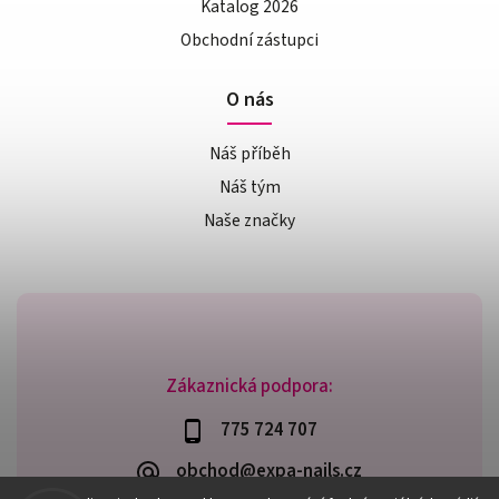
Katalog 2026
Obchodní zástupci
O nás
Náš příběh
Náš tým
Naše značky
Zákaznická podpora:
775 724 707
obchod@expa-nails.cz