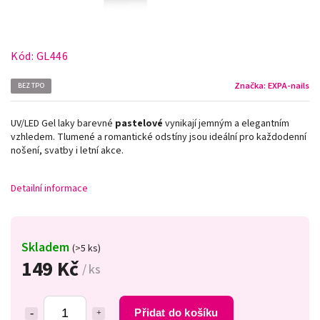
Kód:
GL446
Značka:
EXPA-nails
BEZ TPO
UV/LED Gel laky barevné
pastelové
vynikají jemným a elegantním
vzhledem. Tlumené a romantické odstíny jsou ideální pro každodenní
nošení, svatby i letní akce.
Detailní informace
Skladem
(>5 ks)
149 Kč
/ ks
Přidat do košíku