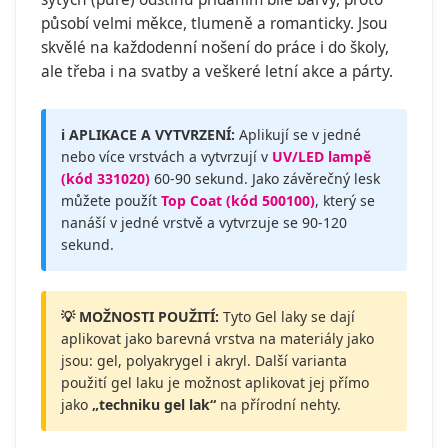
působí velmi měkce, tlumeně a romanticky. Jsou
skvělé na každodenní nošení do práce i do školy,
ale třeba i na svatby a veškeré letní akce a párty.
ℹ️ APLIKACE A VYTVRZENÍ:
Aplikují se v jedné
nebo více vrstvách a vytvrzují v
UV/LED lampě
(kód 331020)
60-90 sekund. Jako závěrečný lesk
můžete použít
Top Coat (kód 500100)
, který se
nanáší v jedné vrstvě a vytvrzuje se 90-120
sekund.
💡 MOŽNOSTI POUŽITÍ:
Tyto Gel laky se dají
aplikovat jako barevná vrstva na materiály jako
jsou: gel, polyakrygel i akryl. Další varianta
použití gel laku je možnost aplikovat jej přímo
jako
„techniku gel lak“
na přírodní nehty.