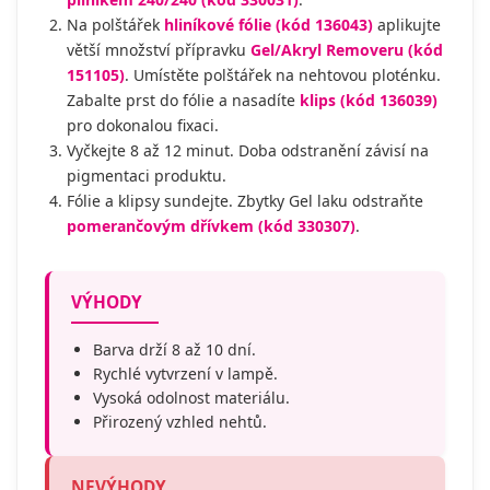
Na polštářek
hliníkové fólie (kód 136043)
aplikujte
větší množství přípravku
Gel/Akryl Removeru (kód
151105)
. Umístěte polštářek na nehtovou ploténku.
Zabalte prst do fólie a nasadíte
klips (kód 136039)
pro dokonalou fixaci.
Vyčkejte 8 až 12 minut. Doba odstranění závisí na
pigmentaci produktu.
Fólie a klipsy sundejte. Zbytky Gel laku odstraňte
pomerančovým dřívkem (kód 330307)
.
VÝHODY
Barva drží 8 až 10 dní.
Rychlé vytvrzení v lampě.
Vysoká odolnost materiálu.
Přirozený vzhled nehtů.
NEVÝHODY