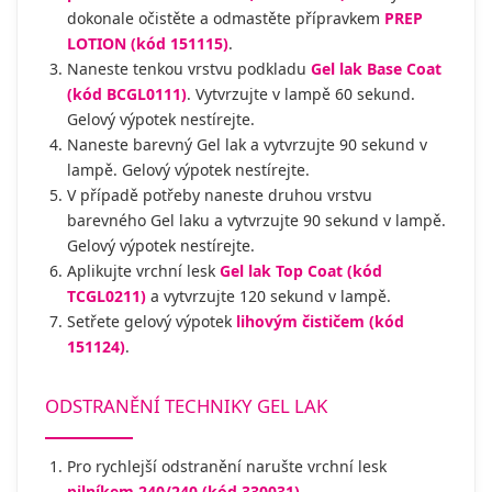
dokonale očistěte a odmastěte přípravkem
PREP
LOTION (kód 151115)
.
Naneste tenkou vrstvu podkladu
Gel lak Base Coat
(kód BCGL0111)
. Vytvrzujte v lampě 60 sekund.
Gelový výpotek nestírejte.
Naneste barevný Gel lak a vytvrzujte 90 sekund v
lampě. Gelový výpotek nestírejte.
V případě potřeby naneste druhou vrstvu
barevného Gel laku a vytvrzujte 90 sekund v lampě.
Gelový výpotek nestírejte.
Aplikujte vrchní lesk
Gel lak Top Coat (kód
TCGL0211)
a vytvrzujte 120 sekund v lampě.
Setřete gelový výpotek
lihovým čističem (kód
151124)
.
ODSTRANĚNÍ TECHNIKY GEL LAK
Pro rychlejší odstranění narušte vrchní lesk
pilníkem 240/240 (kód 330031)
.