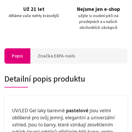
Už 21 let
Nejsme jen e-shop
děláme vaše nehty krásnější
užijte si osobní péči na
prodejnách a u našich
obchodních zástupců
Popis
Značka
EXPA-nails
Detailní popis produktu
UV/LED Gel laky barevné
pastelové
jsou velmi
oblíbené pro svůj jemný, elegantní a univerzální
vzhled. Jsou to barvy, které vznikají zesvětlením
sytých (pure) odstínů přidáním bílé barvy, proto