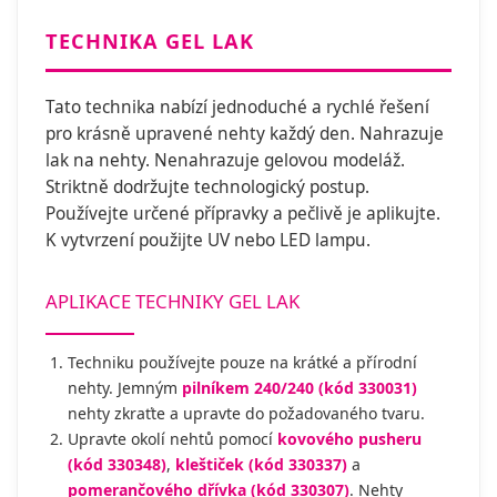
TECHNIKA GEL LAK
Tato technika nabízí jednoduché a rychlé řešení
pro krásně upravené nehty každý den. Nahrazuje
lak na nehty. Nenahrazuje gelovou modeláž.
Striktně dodržujte technologický postup.
Používejte určené přípravky a pečlivě je aplikujte.
K vytvrzení použijte UV nebo LED lampu.
APLIKACE TECHNIKY GEL LAK
Techniku používejte pouze na krátké a přírodní
nehty. Jemným
pilníkem 240/240 (kód 330031)
nehty zkraťte a upravte do požadovaného tvaru.
Upravte okolí nehtů pomocí
kovového pusheru
(kód 330348)
,
kleštiček (kód 330337)
a
pomerančového dřívka (kód 330307)
. Nehty