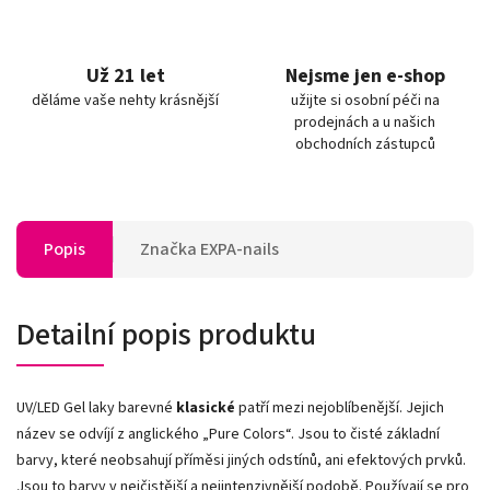
Už 21 let
Nejsme jen e-shop
děláme vaše nehty krásnější
užijte si osobní péči na
prodejnách a u našich
obchodních zástupců
Popis
Značka
EXPA-nails
Detailní popis produktu
UV/LED Gel laky barevné
klasické
patří mezi nejoblíbenější. Jejich
název se odvíjí z anglického „Pure Colors
“
. Jsou to čisté základní
barvy, které neobsahují příměsi jiných odstínů, ani efektových prvků.
Jsou to barvy v nejčistější a nejintenzivnější podobě. Používají se pro