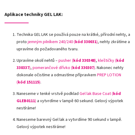
Aplikace techniky GEL LAK:
Technika GEL LAK se používá pouze na krátké, přírodní nehty, a
proto
jemným pilníkem 240/240 (
kód 330031
)
, nehty zkrátíme a
upravíme do požadovaného tvaru.
Upravíme okolí nehtů –
pusher (
kód 330348
)
,
kleštičky (
kód
330337
)
,
pomerančové dřívko (
kód 330307
)
.
Nakonec nehty
dokonale očistíme a odmastíme přípravkem
PREP LOTION
(
kód 151115
)
.
Naneseme v tenké vrstvě podklad
Gel lak Base Coat (
kód
GLEB0111
)
a vytvrdíme v lampě 60 sekund. Gelový výpotek
nestíráme!
Naneseme barevný Gel lak a vytvrdíme 90 sekund v lampě.
Gelový výpotek nestíráme!