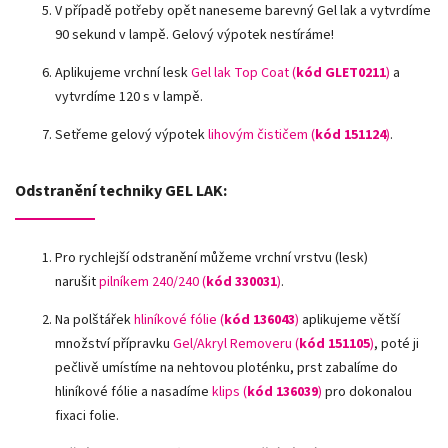
V případě potřeby opět naneseme barevný Gel lak a vytvrdíme
90 sekund v lampě. Gelový výpotek nestíráme!
Aplikujeme vrchní lesk
Gel lak Top Coat (
kód GLET0211
)
a
vytvrdíme 120 s v lampě.
Setřeme gelový výpotek
lihovým čističem (
kód 151124
)
.
Odstranění techniky GEL LAK:
Pro rychlejší odstranění můžeme vrchní vrstvu (lesk)
narušit
pilníkem 240/240 (
kód 330031
)
.
Na polštářek
hliníkové fólie
(
kód 136043
)
aplikujeme větší
množství přípravku
Gel/Akryl Removeru (
kód 151105
)
, poté ji
pečlivě umístíme na nehtovou ploténku, prst zabalíme do
hliníkové fólie a nasadíme
klips (
kód 136039
)
pro dokonalou
fixaci folie.