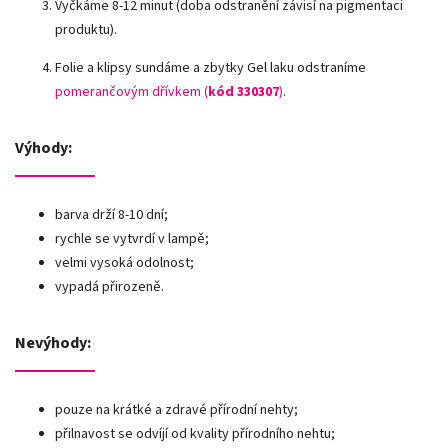
Vyčkáme 8-12 minut (doba odstranění závisí na pigmentaci
produktu).
Folie a klipsy sundáme a zbytky Gel laku odstraníme
pomerančovým dřívkem (
kód 330307
)
.
Výhody:
barva drží 8-10 dní;
rychle se vytvrdí v lampě;
velmi vysoká odolnost;
vypadá přirozeně.
Nevýhody:
pouze na krátké a zdravé přírodní nehty;
přilnavost se odvíjí od kvality přírodního nehtu;