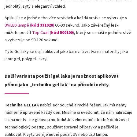
jednolitý, sytý a elegantní vzhled.
Aplikují se v jedné nebo více vrstvách a každá vrstva se vytvrzuje v
UV/LED lampě (
kód 331020
)
60-90 sekund. Jako závěrečný lesk
můžete použít
Top Coat (
kód 500100
)
, který se nanáší v jedné vrstvě
a vytvrzuje se 90-120 sekund.
Tyto Gel laky se dají aplikovat jako barevná vrstva na materiály jako
jsou: gel, polygel i akryl.
Další varianta použití gel laku je možnost aplikovat
přímo jako „techniku gel lak“ na přírodní nehty.
Technika GEL LAK
nabízí jednoduché a rychlé řešení, jak mít nehty
nádherně upravené každý den. Musíme si uvědomit, že nám nahrazuje
lak na nehty - ne gelovou metodu! Je velmi nutné striktně dodržovat
technologický postup, používat správné přípravky a pečlivě je
aplikovat. K vytvrzení je nutné použít UV nebo LED lampu.