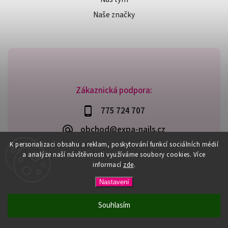
Naše značky
Zákaznická podpora:
775 724 707
obchod@expa-nails.cz
K personalizaci obsahu a reklam, poskytování funkcí sociálních médií
a analýze naší návštěvnosti využíváme soubory cookies. Více
informací
zde
.
Copyright 2026
Expanails.cz
. Všechna práva vyhrazena.
Nastavení
Upravit nastavení cookies
Vytvořil
Shoptet
| Design
Shoptak.cz
Souhlasím
PŘI NÁKUPU NAD 600,- MÁTE DOPRAVU ZDARMA / DÁREK K