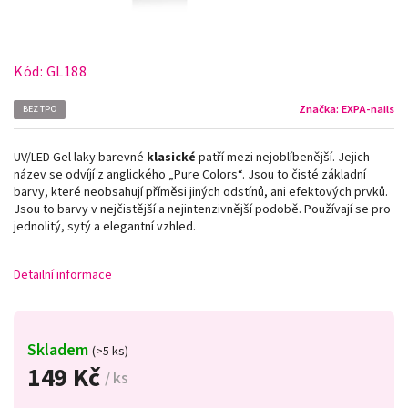
Kód:
GL188
Značka:
EXPA-nails
BEZ TPO
UV/LED Gel laky barevné
klasické
patří mezi nejoblíbenější. Jejich
název se odvíjí z anglického „Pure Colors
“
. Jsou to čisté základní
barvy, které neobsahují příměsi jiných odstínů, ani efektových prvků.
Jsou to barvy v nejčistější a nejintenzivnější podobě. Používají se pro
jednolitý, sytý a elegantní vzhled.
Detailní informace
Skladem
(>5 ks)
149 Kč
/ ks