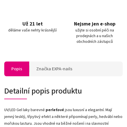
Už 21 let
Nejsme jen e-shop
děláme vaše nehty krásnější
užijte si osobní péči na
prodejnách a u našich
obchodních zástupců
Popis
Značka
EXPA-nails
Detailní popis produktu
UV/LED Gel laky barevné
perleťové
jsou luxusní a elegantní. Mají
jemný lesklý, třpytivý efekt a některé připomínají perly, hedvábí nebo
mořskou lasturu. Jsou vhodné na běžné nošení i na slavnostní