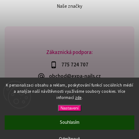
Naše značky
Zákaznická podpora:
775 724 707
obchod@expa-nails.cz
K personalizaci obsahu a reklam, poskytování funkcí sociálních médií
a analýze naší návštěvnosti využíváme soubory cookies. Více
informací
zde
.
Copyright 2026
Expanails.cz
. Všechna práva vyhrazena.
Nastavení
Upravit nastavení cookies
Vytvořil
Shoptet
| Design
Shoptak.cz
Souhlasím
PŘI NÁKUPU NAD 600,- MÁTE DOPRAVU ZDARMA / DÁREK K
NÁKUPU! VYBERTE SI HO PŘI OBJEDNÁVCE NAD 1500,- NEBO