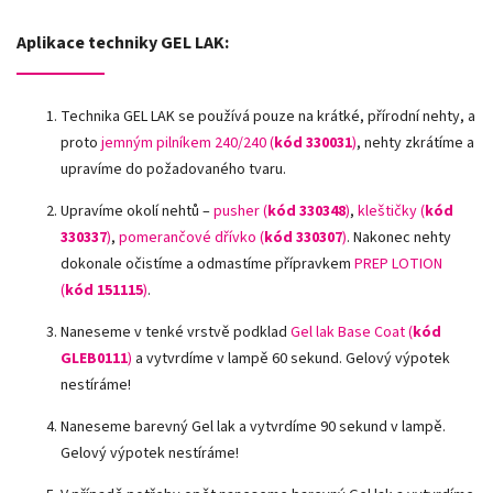
Aplikace techniky GEL LAK:
Technika GEL LAK se používá pouze na krátké, přírodní nehty, a
proto
jemným pilníkem 240/240 (
kód 330031
)
, nehty zkrátíme a
upravíme do požadovaného tvaru.
Upravíme okolí nehtů –
pusher (
kód 330348
)
,
kleštičky (
kód
330337
)
,
pomerančové dřívko (
kód 330307
)
.
Nakonec nehty
dokonale očistíme a odmastíme přípravkem
PREP LOTION
(
kód 151115
)
.
Naneseme v tenké vrstvě podklad
Gel lak Base Coat (
kód
GLEB0111
)
a vytvrdíme v lampě 60 sekund. Gelový výpotek
nestíráme!
Naneseme barevný Gel lak a vytvrdíme 90 sekund v lampě.
Gelový výpotek nestíráme!