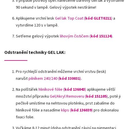
V případě potřeby opět naneseme barevný Gel lak a vytvrdíme
90 sekund v lampě. Gelový výpotek nestíráme!
Aplikujeme vrchní lesk
Gel lak Top Coat (
kód GLET0211
)
a
vytvrdíme 120 s v lampě.
Setřeme gelový výpotek
lihovým čističem (
kód 151124
)
.
Odstranění techniky GEL LAK:
Pro rychlejší odstranění můžeme vrchní vrstvu (lesk)
narušit
pilníkem 240/240 (
kód
330031
)
.
Na polštářek
hliníkové fólie
(
kód 136043
)
aplikujeme větší
množství přípravku
Gel/Akryl Removeru (
kód 151105
)
, poté ji
pečlivě umístíme na nehtovou ploténku, prst zabalíme do
hliníkové fólie a nasadíme
klips (
kód 136039
)
pro dokonalou
fixaci folie.
Vyčkáme 8-12 minut (doba odstranění závisí na pigmentaci