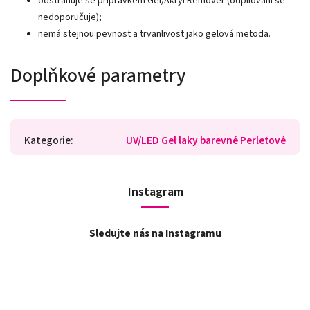
odstraňuje se přípravkem Gel/Akryl Remover (odpilování se
nedoporučuje);
nemá stejnou pevnost a trvanlivost jako gelová metoda.
Doplňkové parametry
Kategorie
:
UV/LED Gel laky barevné Perleťové
Instagram
Sledujte nás na Instagramu