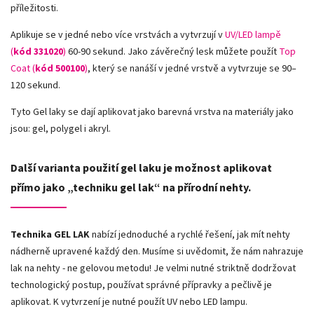
příležitosti.
Aplikuje se v jedné nebo více vrstvách a vytvrzují v
UV/LED lampě
(
kód 331020
)
60-90 sekund. Jako závěrečný lesk můžete použít
Top
Coat (
kód 500100
)
, který se nanáší v jedné vrstvě a vytvrzuje se 90–
120 sekund.
Tyto Gel laky se dají aplikovat jako barevná vrstva na materiály jako
jsou: gel, polygel i akryl.
Další varianta použití gel laku je možnost aplikovat
přímo jako „techniku gel lak“ na přírodní nehty.
Technika GEL LAK
nabízí jednoduché a rychlé řešení, jak mít nehty
nádherně upravené každý den. Musíme si uvědomit, že nám nahrazuje
lak na nehty - ne gelovou metodu! Je velmi nutné striktně dodržovat
technologický postup, používat správné přípravky a pečlivě je
aplikovat. K vytvrzení je nutné použít UV nebo LED lampu.