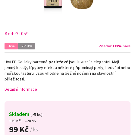
Kód:
GL059
Značka:
EXPA-nails
Sleva
BEZ TPO
UV/LED Gel laky barevné
perleťové
jsou luxusní a elegantní. Mají
jemný lesklý, třpytivý efekt a některé připomínají perly, hedvábí nebo
mořskou lasturu. Jsou vhodné na běžné nošení i na slavnostní
příležitosti.
Detailní informace
Skladem
(>5 ks)
139 Kč
–28 %
99 Kč
/ ks