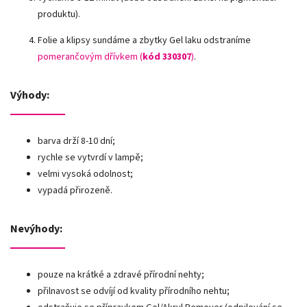
produktu).
Folie a klipsy sundáme a zbytky Gel laku odstraníme
pomerančovým dřívkem (
kód 330307
)
.
Výhody:
barva drží 8-10 dní;
rychle se vytvrdí v lampě;
velmi vysoká odolnost;
vypadá přirozeně.
Nevýhody:
pouze na krátké a zdravé přírodní nehty;
přilnavost se odvíjí od kvality přírodního nehtu;