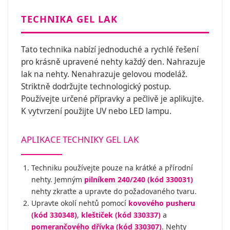
TECHNIKA GEL LAK
Tato technika nabízí jednoduché a rychlé řešení
pro krásně upravené nehty každý den. Nahrazuje
lak na nehty. Nenahrazuje gelovou modeláž.
Striktně dodržujte technologický postup.
Používejte určené přípravky a pečlivě je aplikujte.
K vytvrzení použijte UV nebo LED lampu.
APLIKACE TECHNIKY GEL LAK
Techniku používejte pouze na krátké a přírodní
nehty. Jemným
pilníkem 240/240 (kód 330031)
nehty zkraťte a upravte do požadovaného tvaru.
Upravte okolí nehtů pomocí
kovového pusheru
(kód 330348)
,
kleštiček (kód 330337)
a
pomerančového dřívka (kód 330307)
. Nehty