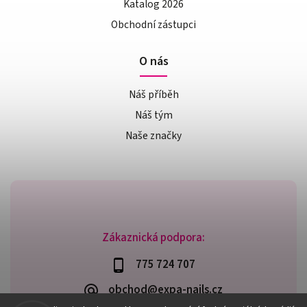
Katalog 2026
Obchodní zástupci
O nás
Náš příběh
Náš tým
Naše značky
Zákaznická podpora:
775 724 707
obchod@expa-nails.cz