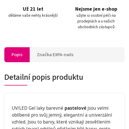
Už 21 let
Nejsme jen e-shop
děláme vaše nehty krásnější
užijte si osobní péči na
prodejnách a u našich
obchodních zástupců
Popis
Značka
EXPA-nails
Detailní popis produktu
UV/LED Gel laky barevné
pastelové
jsou velmi
oblíbené pro svůj jemný, elegantní a univerzální
vzhled. Jsou to barvy, které vznikají zesvětlením
sytých (pure) odstínů přidáním bílé barvy, proto