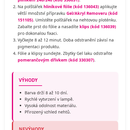
Na polštářek
hliníkové fólie (kód 136043)
aplikujte
větší množství přípravku
Gel/Akryl Removeru (kód
151105)
. Umístěte polštářek na nehtovou ploténku.
Zabalte prst do fólie a nasadíte
klips (kód 136039)
pro dokonalou fixaci.
Vyčkejte 8 až 12 minut. Doba odstranění závisí na
pigmentaci produktu.
Fólie a klipsy sundejte. Zbytky Gel laku odstraňte
pomerančovým dřívkem (kód 330307)
.
VÝHODY
Barva drží 8 až 10 dní.
Rychlé vytvrzení v lampě.
Vysoká odolnost materiálu.
Přirozený vzhled nehtů.
NEVÝHODY