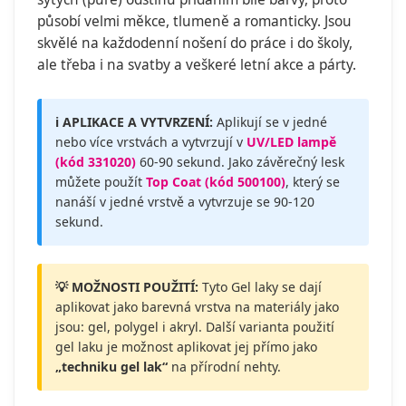
působí velmi měkce, tlumeně a romanticky. Jsou
skvělé na každodenní nošení do práce i do školy,
ale třeba i na svatby a veškeré letní akce a párty.
ℹ️ APLIKACE A VYTVRZENÍ:
Aplikují se v jedné
nebo více vrstvách a vytvrzují v
UV/LED lampě
(kód 331020)
60-90 sekund. Jako závěrečný lesk
můžete použít
Top Coat (kód 500100)
, který se
nanáší v jedné vrstvě a vytvrzuje se 90-120
sekund.
💡 MOŽNOSTI POUŽITÍ:
Tyto Gel laky se dají
aplikovat jako barevná vrstva na materiály jako
jsou: gel, polygel i akryl. Další varianta použití
gel laku je možnost aplikovat jej přímo jako
„techniku gel lak“
na přírodní nehty.