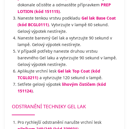
dokonale očistěte a odmastěte přípravkem
PREP
LOTION (kód 151115)
.
Naneste tenkou vrstvu podkladu
Gel lak Base Coat
(kód BCGL0111)
. Vytvrzujte v lampě 60 sekund.
Gelový výpotek nestírejte.
Naneste barevný Gel lak a vytvrzujte 90 sekund v
lampě. Gelový výpotek nestírejte.
V případě potřeby naneste druhou vrstvu
barevného Gel laku a vytvrzujte 90 sekund v lampě.
Gelový výpotek nestírejte.
Aplikujte vrchní lesk
Gel lak Top Coat (kód
TCGL0211)
a vytvrzujte 120 sekund v lampě.
Setřete gelový výpotek
lihovým čističem (kód
151124)
.
ODSTRANĚNÍ TECHNIKY GEL LAK
Pro rychlejší odstranění narušte vrchní lesk
pilníkem 240/240 (kód 330031)
.