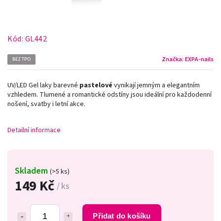
Kód:
GL442
Značka:
EXPA-nails
BEZ TPO
UV/LED Gel laky barevné
pastelové
vynikají jemným a elegantním
vzhledem. Tlumené a romantické odstíny jsou ideální pro každodenní
nošení, svatby i letní akce.
Detailní informace
Skladem
(>5 ks)
149 Kč
/ ks
Přidat do košíku