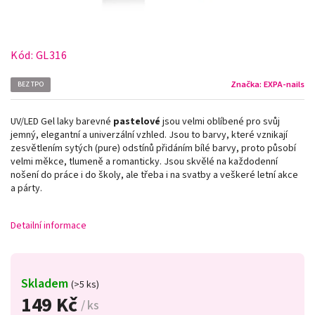
Kód:
GL316
Značka:
EXPA-nails
BEZ TPO
UV/LED Gel laky barevné
pastelové
jsou velmi oblíbené pro svůj
jemný, elegantní a univerzální vzhled. Jsou to barvy, které vznikají
zesvětlením sytých (pure) odstínů přidáním bílé barvy, proto působí
velmi měkce, tlumeně a romanticky. Jsou skvělé na každodenní
nošení do práce i do školy, ale třeba i na svatby a veškeré letní akce
a párty.
Detailní informace
Skladem
(>5 ks)
149 Kč
/ ks