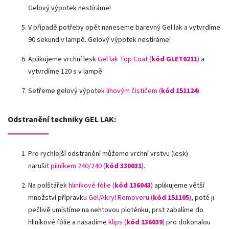
Gelový výpotek nestíráme!
V případě potřeby opět naneseme barevný Gel lak a vytvrdíme
90 sekund v lampě. Gelový výpotek nestíráme!
Aplikujeme vrchní lesk
Gel lak Top Coat (
kód GLET0211
)
a
vytvrdíme 120 s v lampě.
Setřeme gelový výpotek
lihovým čističem (
kód 151124
)
.
Odstranění techniky GEL LAK:
Pro rychlejší odstranění můžeme vrchní vrstvu (lesk)
narušit
pilníkem 240/240 (
kód
330031
)
.
Na polštářek
hliníkové fólie
(
kód 136043
)
aplikujeme větší
množství přípravku
Gel/Akryl Removeru (
kód 151105
)
, poté ji
pečlivě umístíme na nehtovou ploténku, prst zabalíme do
hliníkové fólie a nasadíme
klips (
kód 136039
)
pro dokonalou