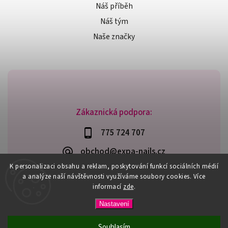
Náš příběh
Náš tým
Naše značky
Zákaznická podpora:
775 724 707
obchod@expa-nails.cz
K personalizaci obsahu a reklam, poskytování funkcí sociálních médií
a analýze naší návštěvnosti využíváme soubory cookies. Více
informací
zde
.
Copyright 2026
Expanails.cz
. Všechna práva vyhrazena.
Nastavení
Upravit nastavení cookies
Vytvořil
Shoptet
| Design
Shoptak.cz
Souhlasím