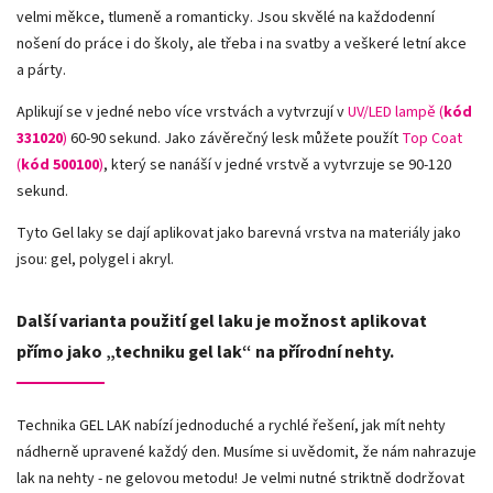
velmi měkce, tlumeně a romanticky. Jsou skvělé na každodenní
nošení do práce i do školy, ale třeba i na svatby a veškeré letní akce
a párty.
Aplikují se v jedné nebo více vrstvách a vytvrzují v
UV/LED lampě (
kód
331020
)
60-90 sekund. Jako závěrečný lesk můžete použít
Top Coat
(
kód 500100
)
, který se nanáší v jedné vrstvě a vytvrzuje se 90-120
sekund.
Tyto Gel laky se dají aplikovat jako barevná vrstva na materiály jako
jsou: gel, polygel i akryl.
Další varianta použití gel laku je možnost aplikovat
přímo jako „techniku gel lak“ na přírodní nehty.
Technika GEL LAK nabízí jednoduché a rychlé řešení, jak mít nehty
nádherně upravené každý den. Musíme si uvědomit, že nám nahrazuje
lak na nehty - ne gelovou metodu! Je velmi nutné striktně dodržovat