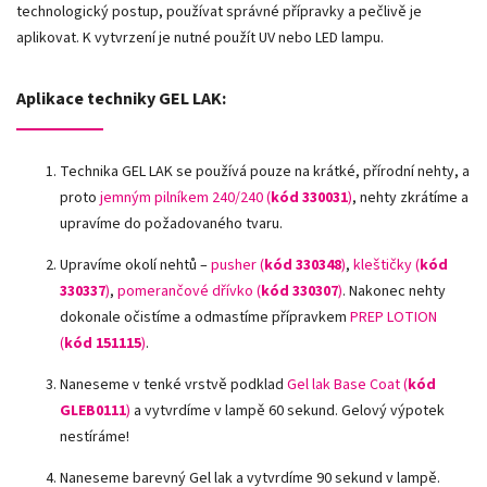
technologický postup, používat správné přípravky a pečlivě je
aplikovat. K vytvrzení je nutné použít UV nebo LED lampu.
Aplikace techniky GEL LAK:
Technika GEL LAK se používá pouze na krátké, přírodní nehty, a
proto
jemným pilníkem 240/240 (
kód 330031
)
, nehty zkrátíme a
upravíme do požadovaného tvaru.
Upravíme okolí nehtů –
pusher (
kód 330348
)
,
kleštičky (
kód
330337
)
,
pomerančové dřívko (
kód 330307
)
.
Nakonec nehty
dokonale očistíme a odmastíme přípravkem
PREP LOTION
(
kód 151115
)
.
Naneseme v tenké vrstvě podklad
Gel lak Base Coat (
kód
GLEB0111
)
a vytvrdíme v lampě 60 sekund. Gelový výpotek
nestíráme!
Naneseme barevný Gel lak a vytvrdíme 90 sekund v lampě.