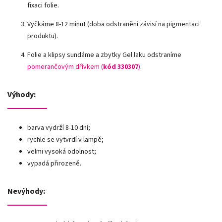
fixaci folie.
Vyčkáme 8-12 minut (doba odstranění závisí na pigmentaci
produktu).
Folie a klipsy sundáme a zbytky Gel laku odstraníme
pomerančovým dřívkem (
kód 330307
)
.
Výhody:
barva vydrží 8-10 dní;
rychle se vytvrdí v lampě;
velmi vysoká odolnost;
vypadá přirozeně.
Nevýhody: