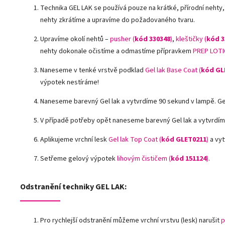
Technika GEL LAK se používá pouze na krátké, přírodní nehty,
nehty zkrátíme a upravíme do požadovaného tvaru.
Upravíme okolí nehtů –
pusher (
kód 330348
)
,
kleštičky (
kód 3
nehty dokonale očistíme a odmastíme přípravkem
PREP LOTI
Naneseme v tenké vrstvě podklad
Gel lak Base Coat (
kód GL
výpotek nestíráme!
Naneseme barevný Gel lak a vytvrdíme 90 sekund v lampě. G
V případě potřeby opět naneseme barevný Gel lak a vytvrdím
Aplikujeme vrchní lesk
Gel lak Top Coat (
kód GLET0211
)
a vyt
Setřeme gelový výpotek
lihovým čističem (
kód 151124
)
.
Odstranění techniky GEL LAK:
Pro rychlejší odstranění můžeme vrchní vrstvu (lesk) narušit
p