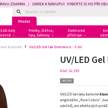
PRAVU ZDARMA / DÁREK K NÁKUPU! VYBERTE SI HO PŘI OBJED
Hledat
/LED Gely
Pilníky, štětce,
Elektrické
Ko
arevné
tipy, šablony
přístroje
nást
evné Klasické
UV/LED Gel lak Domenico - 5 ml
/
UV/LED Gel 
Kód:
GL190
BEZ TPO
UV/LED Gel laky barevné
klas
anglického „Pure Colors
“
. Js
odstínů, ani efektových prvků.