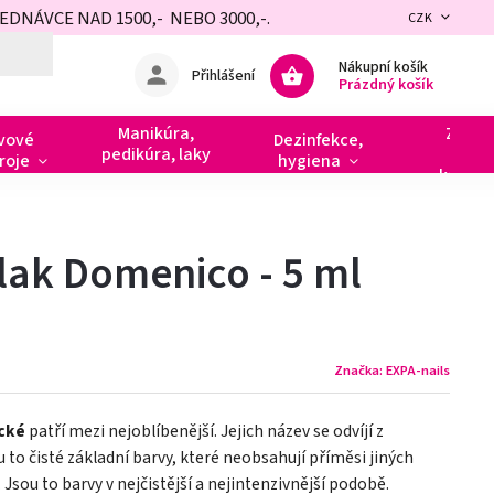
NÁVCE NAD 1500,- NEBO 3000,-.
CZK
Nákupní košík
Přihlášení
Prázdný košík
Manikúra,
Zdobe
vové
Dezinfekce,
pedikúra, laky
razít
roje
hygiena
kamín
lak Domenico - 5 ml
Značka:
EXPA-nails
ické
patří mezi nejoblíbenější. Jejich název se odvíjí z
ou to čisté základní barvy, které neobsahují příměsi jiných
 Jsou to barvy v nejčistější a nejintenzivnější podobě.