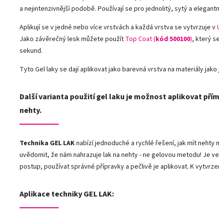
a nejintenzivnější podobě. Používají se pro jednolitý, sytý a elegantn
Aplikují se v jedné nebo více vrstvách a každá vrstva se vytvrzuje v
Jako závěrečný lesk můžete použít
Top Coat (
kód 500100
)
, který s
sekund.
Tyto Gel laky se dají aplikovat jako barevná vrstva na materiály jako j
Další varianta použití gel laku je možnost aplikovat přím
nehty.
Technika GEL LAK
nabízí jednoduché a rychlé řešení, jak mít neht
uvědomit, že nám nahrazuje lak na nehty - ne gelovou metodu! Je ve
postup, používat správné přípravky a pečlivě je aplikovat. K vytvrze
Aplikace techniky GEL LAK: