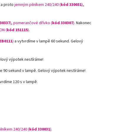
 a proto
jemným pilníkem 240/240 (
kód 330031
)
,
30337
)
,
pomerančové dřívko (
kód 330307
)
.
Nakonec
ON (
kód 151115
)
.
EB0111
)
a vytvrdíme v lampě 60 sekund. Gelový
elový výpotek nestíráme!
e 90 sekund v lampě. Gelový výpotek nestíráme!
vrdíme 120 s v lampě.
ilníkem 240/240 (
kód 330031
)
.