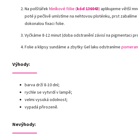
Na polštářek
hliníkové fólie
(
kód 136043
)
aplikujeme větší mn
poté ji pečlivě umístíme na nehtovou ploténku, prst zabalíme
dokonalou fixaci folie.
Vyčkáme 8-12 minut (doba odstranění závisí na pigmentaci pr
Folie a klipsy sundáme a zbytky Gel laku odstraníme
pomeran
Výhody:
barva drží 8-10 dní;
rychle se vytvrdí v lampě;
velmi vysoká odolnost;
vypadá přirozeně.
Nevýhody: