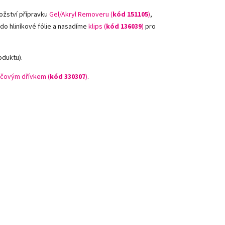
ožství přípravku
Gel/Akryl Removeru (
kód 151105
)
,
 do hliníkové fólie a nasadíme
klips (
kód 136039
)
pro
oduktu).
čovým dřívkem (
kód 330307
)
.