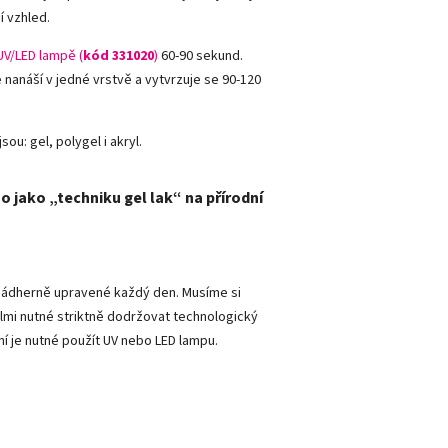
í vzhled.
UV/LED lampě (
kód 331020
)
60-90 sekund.
e nanáší v jedné vrstvě a vytvrzuje se 90-120
sou: gel, polygel i akryl.
o jako „techniku gel lak“ na přírodní
y nádherně upravené každý den. Musíme si
lmi nutné striktně dodržovat technologický
ní je nutné použít UV nebo LED lampu.