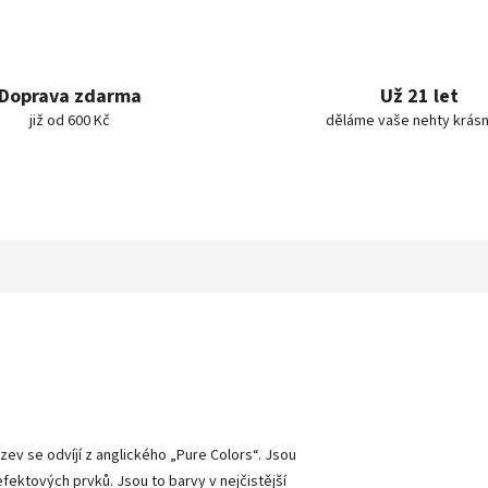
Doprava zdarma
Už 21 let
již od 600 Kč
děláme vaše nehty krásn
ázev se odvíjí z anglického „Pure Colors
“
. Jsou
 efektových prvků. Jsou to barvy v nejčistější