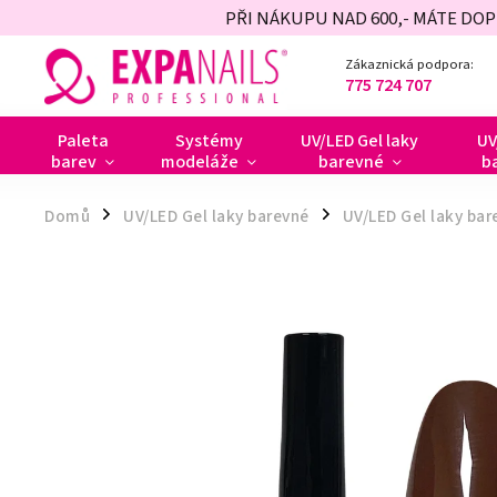
PŘI NÁKUPU NAD 600,- MÁTE DO
Zákaznická podpora:
775 724 707
Paleta
Systémy
UV/LED Gel laky
UV
barev
modeláže
barevné
b
Domů
UV/LED Gel laky barevné
UV/LED Gel laky bar
/
/