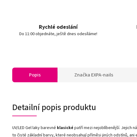
Rychlé odeslání
Do 11:00 objednáte, ještě dnes odesíláme!
Popis
Značka
EXPA-nails
Detailní popis produktu
UV/LED Gel laky barevné
klasické
patří mezi nejoblíbenější. Jejich n
to čisté základní barvy, které neobsahují příměsi jiných odstínů, ani