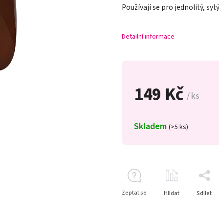
Používají se pro jednolitý, syt
Detailní informace
149 Kč
/ ks
Skladem
(>5 ks)
Zeptat se
Hlídat
Sdílet