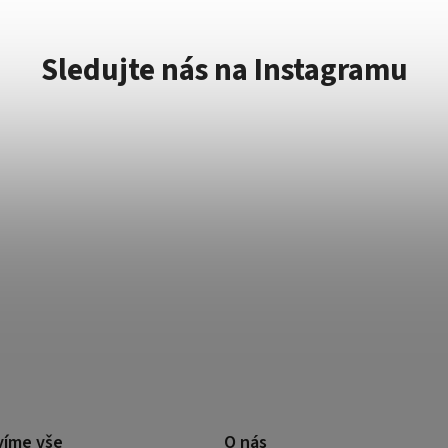
Sledujte nás na Instagramu
víme vše
O nás