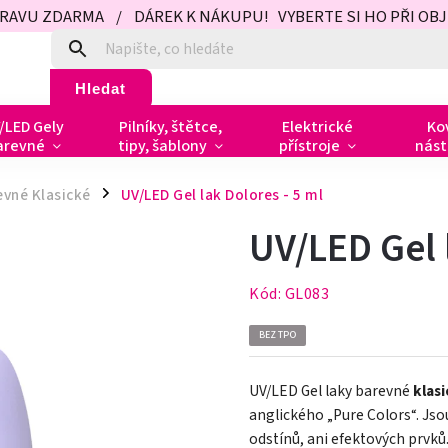
PRAVU ZDARMA / DÁREK K NÁKUPU! VYBERTE SI HO PŘI OBJED
Hledat
/LED Gely
Pilníky, štětce,
Elektrické
Ko
arevné
tipy, šablony
přístroje
nást
evné Klasické
UV/LED Gel lak Dolores - 5 ml
/
UV/LED Gel 
Kód:
GL083
BEZ TPO
UV/LED Gel laky barevné
klas
anglického „Pure Colors
“
. Js
odstínů, ani efektových prvků.