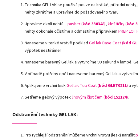
Technika GEL LAK se používá pouze na krátké, přírodní nehty,
nehty zkrátíme a upravíme do požadovaného tvaru.
Upravíme okolí nehtů –
pusher (
kód 330348
)
,
kleštičky (
kód 3
nehty dokonale očistíme a odmastíme přípravkem
PREP LOTI
Naneseme v tenké vrstvě podklad
Gel lak Base Coat (
kód GL
výpotek nestíráme!
Naneseme barevný Gel lak a vytvrdíme 90 sekund v lampě. G
V případě potřeby opět naneseme barevný Gel lak a vytvrdím
Aplikujeme vrchní lesk
Gel lak Top Coat (
kód GLET0211
)
a vyt
Setřeme gelový výpotek
lihovým čističem (
kód 151124
)
.
Odstranění techniky GEL LAK:
Pro rychlejší odstranění můžeme vrchní vrstvu (lesk) narušit
p