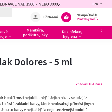
NÁVCE NAD 1500,- NEBO 3000,-.
CZK
Nákupní košík
Přihlášení
Prázdný košík
Manikúra,
Zdobe
vové
Dezinfekce,
pedikúra, laky
razít
roje
hygiena
kamín
lak Dolores - 5 ml
Značka:
EXPA-nails
ické
patří mezi nejoblíbenější. Jejich název se odvíjí z
ou to čisté základní barvy, které neobsahují příměsi jiných
 Jsou to barvy v nejčistější a nejintenzivnější podobě.