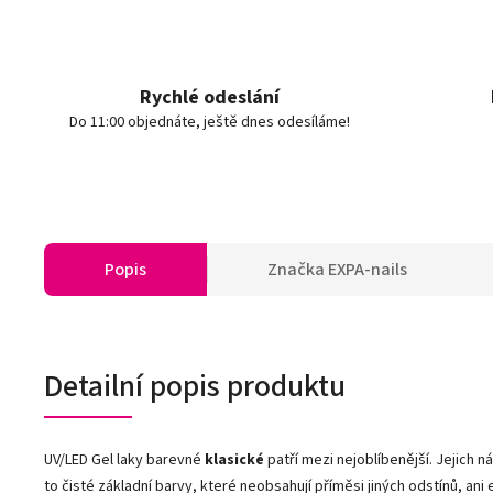
Rychlé odeslání
Do 11:00 objednáte, ještě dnes odesíláme!
Popis
Značka
EXPA-nails
Detailní popis produktu
UV/LED Gel laky barevné
klasické
patří mezi nejoblíbenější. Jejich n
to čisté základní barvy, které neobsahují příměsi jiných odstínů, ani