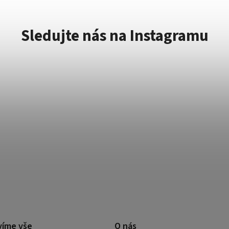
Sledujte nás na Instagramu
víme vše
O nás