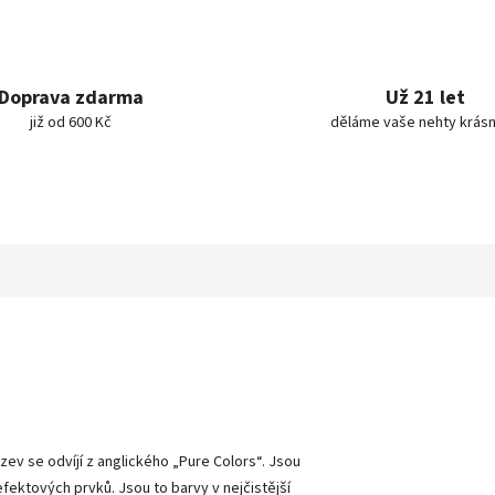
Doprava zdarma
Už 21 let
již od 600 Kč
děláme vaše nehty krásn
ázev se odvíjí z anglického „Pure Colors
“
. Jsou
 efektových prvků. Jsou to barvy v nejčistější