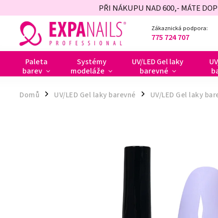
PŘI NÁKUPU NAD 600,- MÁTE DO
Zákaznická podpora:
775 724 707
Paleta
Systémy
UV/LED Gel laky
UV
barev
modeláže
barevné
b
Domů
UV/LED Gel laky barevné
UV/LED Gel laky bar
/
/