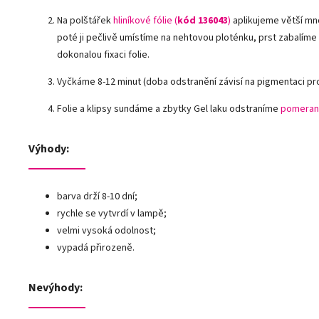
Na polštářek
hliníkové fólie
(
kód 136043
)
aplikujeme větší mn
poté ji pečlivě umístíme na nehtovou ploténku, prst zabalíme
dokonalou fixaci folie.
Vyčkáme 8-12 minut (doba odstranění závisí na pigmentaci pr
Folie a klipsy sundáme a zbytky Gel laku odstraníme
pomeran
Výhody:
barva drží 8-10 dní;
rychle se vytvrdí v lampě;
velmi vysoká odolnost;
vypadá přirozeně.
Nevýhody: