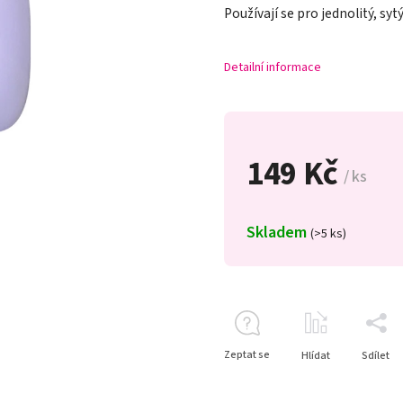
Používají se pro jednolitý, syt
Detailní informace
149 Kč
/ ks
Skladem
(>5 ks)
Zeptat se
Hlídat
Sdílet