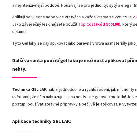
a nejintenzivnější podobě. Používají se pro jednolitý, sytý a elegantn
Aplikují se v jedné nebo více vrstvách a každá vrstva se vytvrzuje v
Jako závěrečný lesk můžete použít
Top Coat (
kód 500100
)
, který s
sekund.
Tyto Gel laky se dají aplikovat jako barevná vrstva na materiály jako j
Další varianta použití gel laku je možnost aplikovat přím
nehty.
Technika GEL LAK
nabízí jednoduché a rychlé řešení, jak mít neht
uvědomit, že nám nahrazuje lak na nehty - ne gelovou metodu! Je ve
postup, používat správné přípravky a pečlivě je aplikovat. K vytvrze
Aplikace techniky GEL LAK: