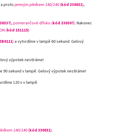
 a proto
jemným pilníkem 240/240 (
kód 330031
)
,
30337
)
,
pomerančové dřívko (
kód 330307
)
.
Nakonec
ON (
kód 151115
)
.
EB0111
)
a vytvrdíme v lampě 60 sekund. Gelový
elový výpotek nestíráme!
e 90 sekund v lampě. Gelový výpotek nestíráme!
vrdíme 120 s v lampě.
ilníkem 240/240 (
kód 330031
)
.