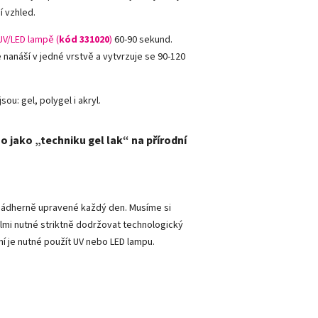
í vzhled.
UV/LED lampě (
kód 331020
)
60-90 sekund.
e nanáší v jedné vrstvě a vytvrzuje se 90-120
sou: gel, polygel i akryl.
o jako „techniku gel lak“ na přírodní
y nádherně upravené každý den. Musíme si
lmi nutné striktně dodržovat technologický
ní je nutné použít UV nebo LED lampu.