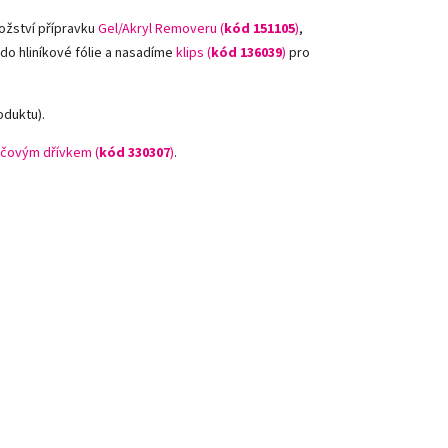
ožství přípravku
Gel/Akryl Removeru (
kód 151105
)
,
 do hliníkové fólie a nasadíme
klips (
kód 136039
)
pro
oduktu).
čovým dřívkem (
kód 330307
)
.