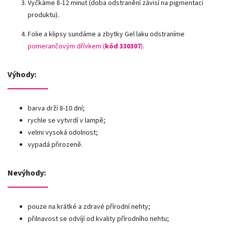
Vyčkáme 8-12 minut (doba odstranění závisí na pigmentaci
produktu).
Folie a klipsy sundáme a zbytky Gel laku odstraníme
pomerančovým dřívkem (
kód 330307
)
.
Výhody:
barva drží 8-10 dní;
rychle se vytvrdí v lampě;
velmi vysoká odolnost;
vypadá přirozeně.
Nevýhody:
pouze na krátké a zdravé přírodní nehty;
přilnavost se odvíjí od kvality přírodního nehtu;