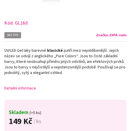
Kód:
GL160
Značka:
EXPA-nails
BEZ TPO
UV/LED Gel laky barevné
klasické
patří mezi nejoblíbenější. Jejich
název se odvíjí z anglického „Pure Colors
“
. Jsou to čisté základní
barvy, které neobsahují příměsi jiných odstínů, ani efektových prvků.
Jsou to barvy v nejčistější a nejintenzivnější podobě. Používají se pro
jednolitý, sytý a elegantní vzhled.
Detailní informace
Skladem
(>5 ks)
149 Kč
/ ks