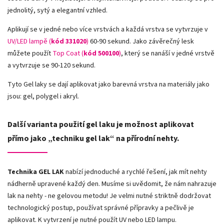
jednolitý, sytý a elegantní vzhled.
Aplikují se v jedné nebo více vrstvách a každá vrstva se vytvrzuje v
UV/LED lampě (
kód 331020
)
60-90 sekund. Jako závěrečný lesk
můžete použít
Top Coat (
kód 500100
)
, který se nanáší v jedné vrstvě
a vytvrzuje se 90-120 sekund.
Tyto Gel laky se dají aplikovat jako barevná vrstva na materiály jako
jsou: gel, polygel i akryl.
Další varianta použití gel laku je možnost aplikovat
přímo jako „techniku gel lak“ na přírodní nehty.
Technika GEL LAK
nabízí jednoduché a rychlé řešení, jak mít nehty
nádherně upravené každý den. Musíme si uvědomit, že nám nahrazuje
lak na nehty - ne gelovou metodu! Je velmi nutné striktně dodržovat
technologický postup, používat správné přípravky a pečlivě je
aplikovat. K vytvrzení je nutné použít UV nebo LED lampu.