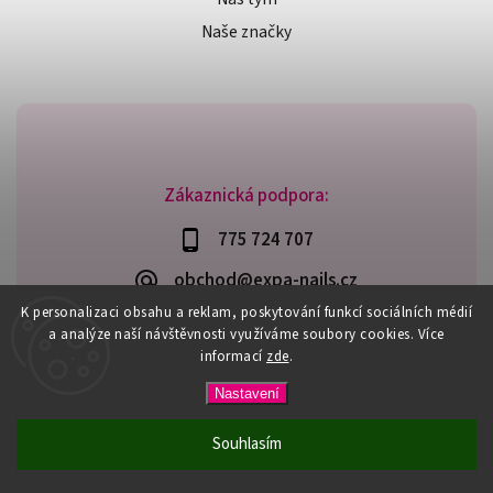
Naše značky
Zákaznická podpora:
775 724 707
obchod@expa-nails.cz
K personalizaci obsahu a reklam, poskytování funkcí sociálních médií
a analýze naší návštěvnosti využíváme soubory cookies. Více
informací
zde
.
Copyright 2026
Expanails.cz
. Všechna práva vyhrazena.
Nastavení
Upravit nastavení cookies
Vytvořil
Shoptet
| Design
Shoptak.cz
Souhlasím
PŘI NÁKUPU NAD 600,- MÁTE DOPRAVU ZDARMA / DÁREK K