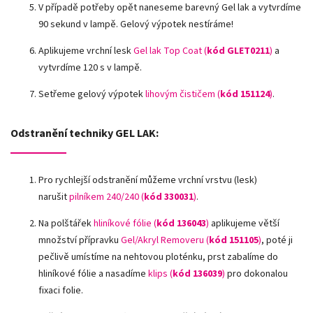
V případě potřeby opět naneseme barevný Gel lak a vytvrdíme
90 sekund v lampě. Gelový výpotek nestíráme!
Aplikujeme vrchní lesk
Gel lak Top Coat (
kód GLET0211
)
a
vytvrdíme 120 s v lampě.
Setřeme gelový výpotek
lihovým čističem (
kód 151124
)
.
Odstranění techniky GEL LAK:
Pro rychlejší odstranění můžeme vrchní vrstvu (lesk)
narušit
pilníkem 240/240 (
kód 330031
)
.
Na polštářek
hliníkové fólie
(
kód 136043
)
aplikujeme větší
množství přípravku
Gel/Akryl Removeru (
kód 151105
)
, poté ji
pečlivě umístíme na nehtovou ploténku, prst zabalíme do
hliníkové fólie a nasadíme
klips (
kód 136039
)
pro dokonalou
fixaci folie.