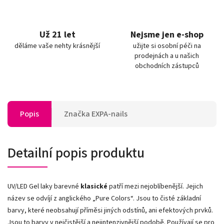
Už 21 let
Nejsme jen e-shop
děláme vaše nehty krásnější
užijte si osobní péči na
prodejnách a u našich
obchodních zástupců
Popis
Značka
EXPA-nails
Detailní popis produktu
UV/LED Gel laky barevné
klasické
patří mezi nejoblíbenější. Jejich
název se odvíjí z anglického „Pure Colors
“
. Jsou to čisté základní
barvy, které neobsahují příměsi jiných odstínů, ani efektových prvků.
Jsou to barvy v nejčistější a nejintenzivnější podobě. Používají se pro