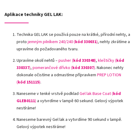
Aplikace techniky GEL LAK:
Technika GEL LAK se používá pouze na krátké, přírodní nehty, a
proto
jemným pilníkem 240/240 (
kód 330031
)
, nehty zkrátíme a
upravíme do požadovaného tvaru.
Upravíme okolí nehtů –
pusher (
kód 330348
)
,
kleštičky (
kód
330337
)
,
pomerančové dřívko (
kód 330307
)
.
Nakonec nehty
dokonale očistíme a odmastíme přípravkem
PREP LOTION
(
kód 151115
)
.
Naneseme v tenké vrstvě podklad
Gel lak Base Coat (
kód
GLEB0111
)
a vytvrdíme v lampě 60 sekund. Gelový výpotek
nestíráme!
Naneseme barevný Gel lak a vytvrdíme 90 sekund v lampě.
Gelový výpotek nestíráme!