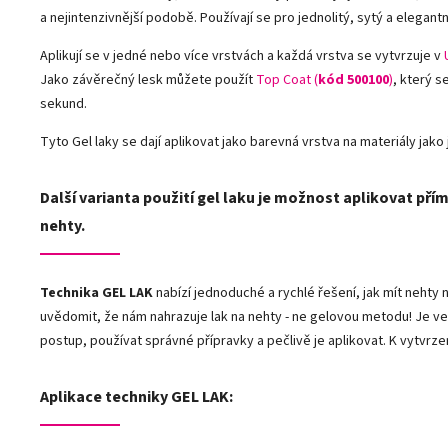
a nejintenzivnější podobě. Používají se pro jednolitý, sytý a elegantn
Aplikují se v jedné nebo více vrstvách a každá vrstva se vytvrzuje v
Jako závěrečný lesk můžete použít
Top Coat (
kód 500100
)
, který s
sekund.
Tyto Gel laky se dají aplikovat jako barevná vrstva na materiály jako j
Další varianta použití gel laku je možnost aplikovat přím
nehty.
Technika GEL LAK
nabízí jednoduché a rychlé řešení, jak mít neht
uvědomit, že nám nahrazuje lak na nehty - ne gelovou metodu! Je ve
postup, používat správné přípravky a pečlivě je aplikovat. K vytvrze
Aplikace techniky GEL LAK: