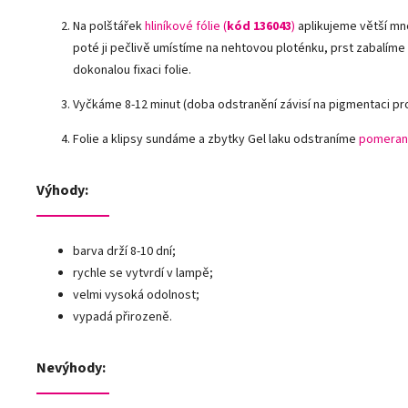
Na polštářek
hliníkové fólie
(
kód 136043
)
aplikujeme větší mn
poté ji pečlivě umístíme na nehtovou ploténku, prst zabalíme
dokonalou fixaci folie.
Vyčkáme 8-12 minut (doba odstranění závisí na pigmentaci pr
Folie a klipsy sundáme a zbytky Gel laku odstraníme
pomeran
Výhody:
barva drží 8-10 dní;
rychle se vytvrdí v lampě;
velmi vysoká odolnost;
vypadá přirozeně.
Nevýhody: