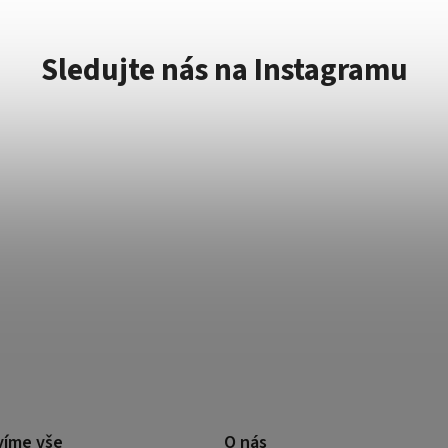
Sledujte nás na Instagramu
víme vše
O nás