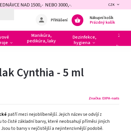
NÁVCE NAD 1500,- NEBO 3000,-.
CZK
Nákupní košík
Přihlášení
Prázdný košík
Manikúra,
Zdobe
vové
Dezinfekce,
pedikúra, laky
razít
roje
hygiena
kamín
lak Cynthia - 5 ml
Značka:
EXPA-nails
ické
patří mezi nejoblíbenější. Jejich název se odvíjí z
ou to čisté základní barvy, které neobsahují příměsi jiných
 Jsou to barvy v nejčistější a nejintenzivnější podobě.