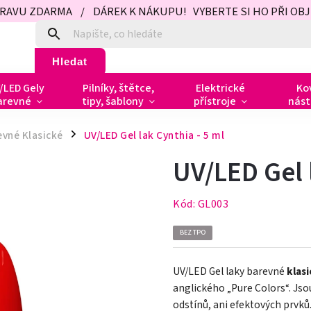
PRAVU ZDARMA / DÁREK K NÁKUPU! VYBERTE SI HO PŘI OBJED
Hledat
/LED Gely
Pilníky, štětce,
Elektrické
Ko
arevné
tipy, šablony
přístroje
nást
evné Klasické
UV/LED Gel lak Cynthia - 5 ml
/
UV/LED Gel 
Kód:
GL003
BEZ TPO
UV/LED Gel laky barevné
klas
anglického „Pure Colors
“
. Js
odstínů, ani efektových prvků.