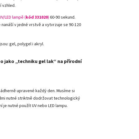
í vzhled.
UV/LED lampě (
kód 331020
)
60-90 sekund.
e nanáší v jedné vrstvě a vytvrzuje se 90-120
sou: gel, polygel i akryl.
o jako „techniku gel lak“ na přírodní
y nádherně upravené každý den. Musíme si
lmi nutné striktně dodržovat technologický
ní je nutné použít UV nebo LED lampu.