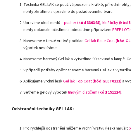
Technika GEL LAK se používá pouze na krátké, přírodní nehty,
nehty zkrátíme a upravíme do požadovaného tvaru.
Upravíme okolí nehtů –
pusher (
kód 330348
)
,
kleštičky (
kód 3
nehty dokonale očistíme a odmastíme přípravkem
PREP LOTI
Naneseme v tenké vrstvě podklad
Gel lak Base Coat (
kód GL
výpotek nestíráme!
Naneseme barevný Gel lak a vytvrdíme 90 sekund v lampě. G
V případě potřeby opět naneseme barevný Gel lak a vytvrdím
Aplikujeme vrchní lesk
Gel lak Top Coat (
kód GLET0211
)
a vyt
Setřeme gelový výpotek
lihovým čističem (
kód 151124
)
.
Odstranění techniky GEL LAK:
Pro rychlejší odstranění můžeme vrchní vrstvu (lesk) narušit
p