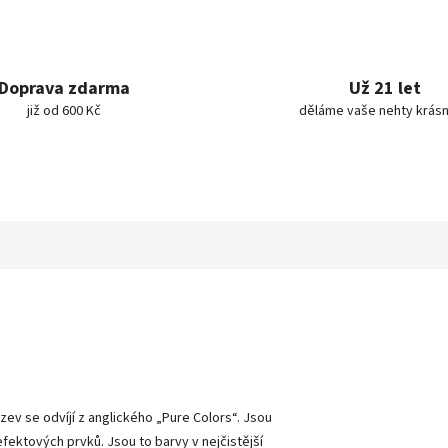
Doprava zdarma
Už 21 let
již od 600 Kč
děláme vaše nehty krásn
ázev se odvíjí z anglického „Pure Colors
“
. Jsou
 efektových prvků. Jsou to barvy v nejčistější