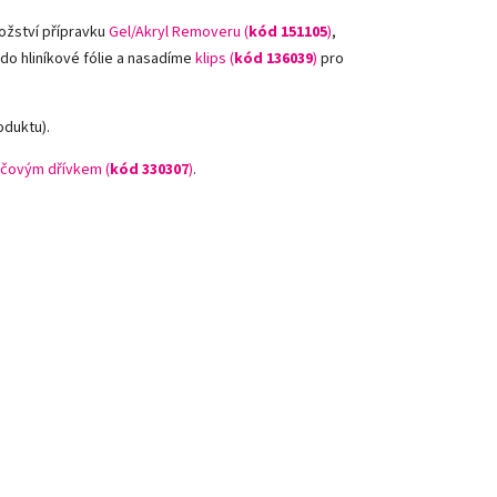
ožství přípravku
Gel/Akryl Removeru (
kód 151105
)
,
 do hliníkové fólie a nasadíme
klips (
kód 136039
)
pro
oduktu).
čovým dřívkem (
kód 330307
)
.