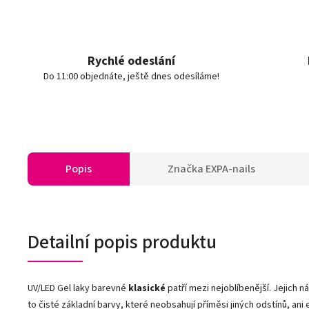
Rychlé odeslání
Do 11:00 objednáte, ještě dnes odesíláme!
Popis
Značka
EXPA-nails
Detailní popis produktu
UV/LED Gel laky barevné
klasické
patří mezi nejoblíbenější. Jejich n
to čisté základní barvy, které neobsahují příměsi jiných odstínů, ani