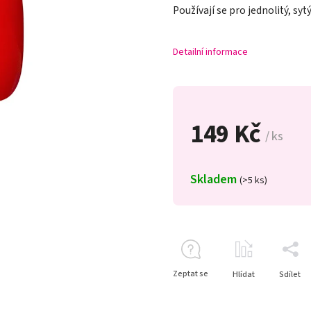
Používají se pro jednolitý, syt
Detailní informace
149 Kč
/ ks
Skladem
(>5 ks)
Zeptat se
Hlídat
Sdílet