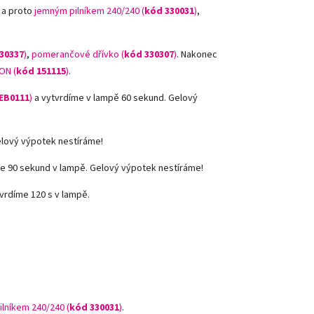
 a proto
jemným pilníkem 240/240 (
kód 330031
)
,
30337
)
,
pomerančové dřívko (
kód 330307
)
.
Nakonec
ON (
kód 151115
)
.
EB0111
)
a vytvrdíme v lampě 60 sekund. Gelový
elový výpotek nestíráme!
e 90 sekund v lampě. Gelový výpotek nestíráme!
vrdíme 120 s v lampě.
ilníkem 240/240 (
kód 330031
)
.