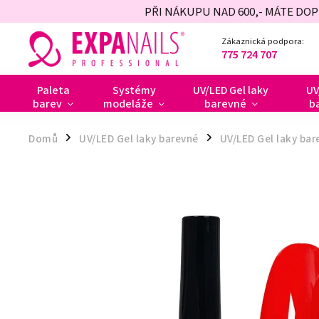
PŘI NÁKUPU NAD 600,- MÁTE DO
Zákaznická podpora:
775 724 707
Paleta
Systémy
UV/LED Gel laky
UV
barev
modeláže
barevné
b
Domů
UV/LED Gel laky barevné
UV/LED Gel laky bar
/
/