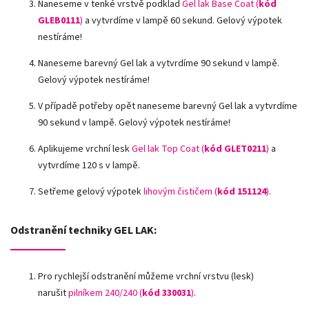
Naneseme v tenké vrstvě podklad
Gel lak Base Coat (
kód
GLEB0111
)
a vytvrdíme v lampě 60 sekund. Gelový výpotek
nestíráme!
Naneseme barevný Gel lak a vytvrdíme 90 sekund v lampě.
Gelový výpotek nestíráme!
V případě potřeby opět naneseme barevný Gel lak a vytvrdíme
90 sekund v lampě. Gelový výpotek nestíráme!
Aplikujeme vrchní lesk
Gel lak Top Coat (
kód GLET0211
)
a
vytvrdíme 120 s v lampě.
Setřeme gelový výpotek
lihovým čističem (
kód 151124
)
.
Odstranění techniky GEL LAK:
Pro rychlejší odstranění můžeme vrchní vrstvu (lesk)
narušit
pilníkem 240/240 (
kód
330031
)
.