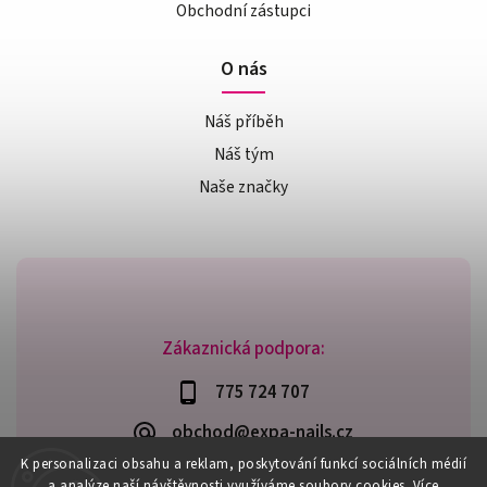
Obchodní zástupci
O nás
Náš příběh
Náš tým
Naše značky
Zákaznická podpora:
775 724 707
obchod@expa-nails.cz
K personalizaci obsahu a reklam, poskytování funkcí sociálních médií
a analýze naší návštěvnosti využíváme soubory cookies. Více