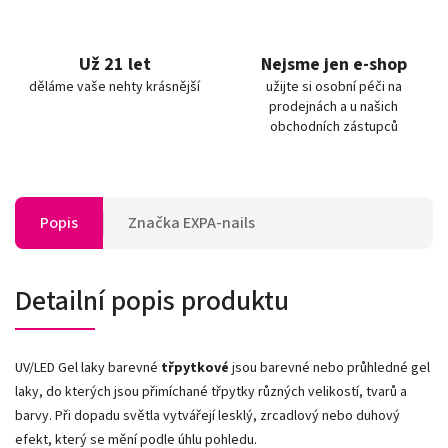
Už 21 let
Nejsme jen e-shop
děláme vaše nehty krásnější
užijte si osobní péči na
prodejnách a u našich
obchodních zástupců
Popis
Značka
EXPA-nails
Detailní popis produktu
UV/LED Gel laky barevné
třpytkové
jsou barevné nebo průhledné gel
laky, do kterých jsou přimíchané třpytky různých velikostí, tvarů a
barvy. Při dopadu světla vytvářejí lesklý, zrcadlový nebo duhový
efekt, který se mění podle úhlu pohledu.