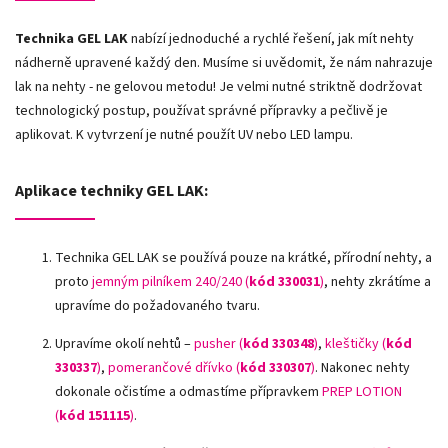
Technika GEL LAK
nabízí jednoduché a rychlé řešení, jak mít nehty
nádherně upravené každý den. Musíme si uvědomit, že nám nahrazuje
lak na nehty - ne gelovou metodu! Je velmi nutné striktně dodržovat
technologický postup, používat správné přípravky a pečlivě je
aplikovat. K vytvrzení je nutné použít UV nebo LED lampu.
Aplikace techniky GEL LAK:
Technika GEL LAK se používá pouze na krátké, přírodní nehty, a
proto
jemným pilníkem 240/240 (
kód 330031
)
, nehty zkrátíme a
upravíme do požadovaného tvaru.
Upravíme okolí nehtů –
pusher (
kód 330348
)
,
kleštičky (
kód
330337
)
,
pomerančové dřívko (
kód 330307
)
.
Nakonec nehty
dokonale očistíme a odmastíme přípravkem
PREP LOTION
(
kód 151115
)
.