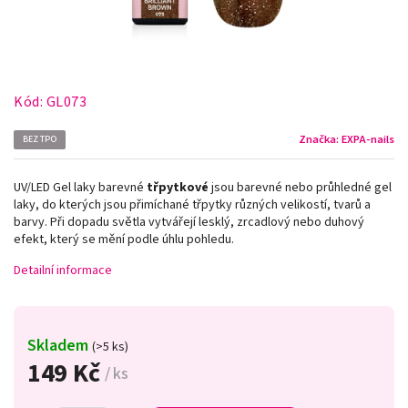
Kód:
GL073
Značka:
EXPA-nails
BEZ TPO
UV/LED Gel laky barevné
třpytkové
jsou barevné nebo průhledné gel
laky, do kterých jsou přimíchané třpytky různých velikostí, tvarů a
barvy. Při dopadu světla vytvářejí lesklý, zrcadlový nebo duhový
efekt, který se mění podle úhlu pohledu.
Detailní informace
Skladem
(>5 ks)
149 Kč
/ ks