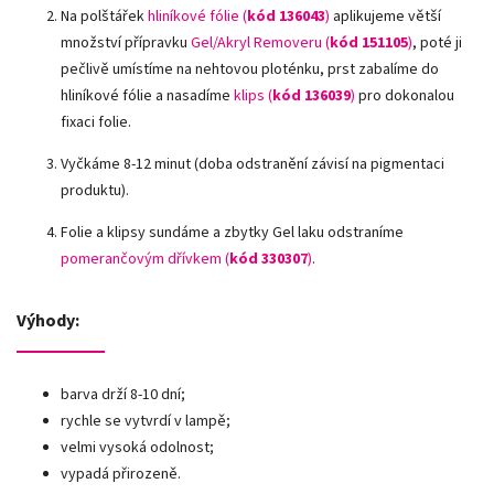
Na polštářek
hliníkové fólie
(
kód 136043
)
aplikujeme větší
množství přípravku
Gel/Akryl Removeru (
kód 151105
)
, poté ji
pečlivě umístíme na nehtovou ploténku, prst zabalíme do
hliníkové fólie a nasadíme
klips (
kód 136039
)
pro dokonalou
fixaci folie.
Vyčkáme 8-12 minut (doba odstranění závisí na pigmentaci
produktu).
Folie a klipsy sundáme a zbytky Gel laku odstraníme
pomerančovým dřívkem (
kód 330307
)
.
Výhody:
barva drží 8-10 dní;
rychle se vytvrdí v lampě;
velmi vysoká odolnost;
vypadá přirozeně.