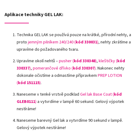
Aplikace techniky GEL LAK:
Technika GEL LAK se používá pouze na krátké, přírodní nehty, a
proto
jemným pilníkem 240/240 (
kód 330031
)
, nehty zkrátíme a
upravíme do požadovaného tvaru.
Upravíme okolí nehtů –
pusher (
kód 330348
)
,
kleštičky (
kód
330337
)
,
pomerančové dřívko (
kód 330307
)
.
Nakonec nehty
dokonale očistíme a odmastíme přípravkem
PREP LOTION
(
kód 151115
)
.
Naneseme v tenké vrstvě podklad
Gel lak Base Coat (
kód
GLEB0111
)
a vytvrdíme v lampě 60 sekund. Gelový výpotek
nestíráme!
Naneseme barevný Gel lak a vytvrdíme 90 sekund v lampě.
Gelový výpotek nestíráme!