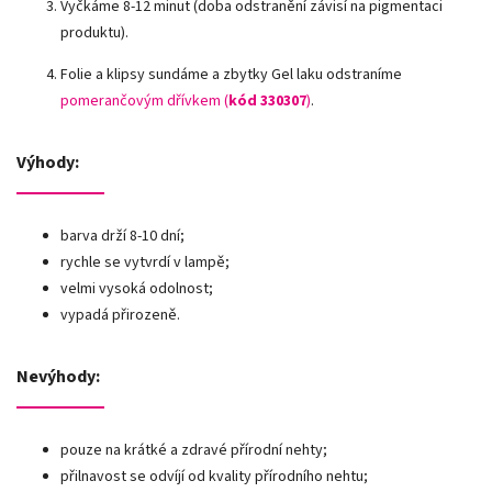
Vyčkáme 8-12 minut (doba odstranění závisí na pigmentaci
produktu).
Folie a klipsy sundáme a zbytky Gel laku odstraníme
pomerančovým dřívkem (
kód 330307
)
.
Výhody:
barva drží 8-10 dní;
rychle se vytvrdí v lampě;
velmi vysoká odolnost;
vypadá přirozeně.
Nevýhody:
pouze na krátké a zdravé přírodní nehty;
přilnavost se odvíjí od kvality přírodního nehtu;