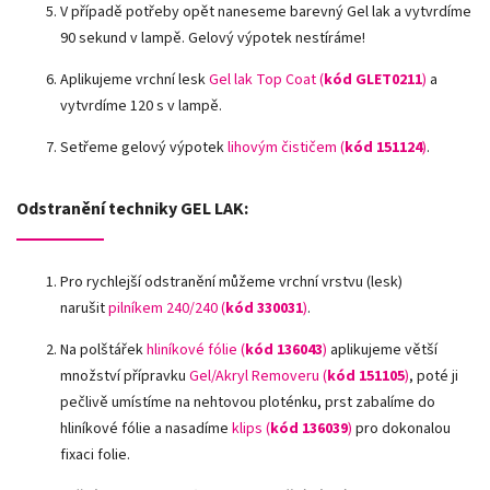
V případě potřeby opět naneseme barevný Gel lak a vytvrdíme
90 sekund v lampě. Gelový výpotek nestíráme!
Aplikujeme vrchní lesk
Gel lak Top Coat (
kód GLET0211
)
a
vytvrdíme 120 s v lampě.
Setřeme gelový výpotek
lihovým čističem (
kód 151124
)
.
Odstranění techniky GEL LAK:
Pro rychlejší odstranění můžeme vrchní vrstvu (lesk)
narušit
pilníkem 240/240 (
kód 330031
)
.
Na polštářek
hliníkové fólie
(
kód 136043
)
aplikujeme větší
množství přípravku
Gel/Akryl Removeru (
kód 151105
)
, poté ji
pečlivě umístíme na nehtovou ploténku, prst zabalíme do
hliníkové fólie a nasadíme
klips (
kód 136039
)
pro dokonalou
fixaci folie.