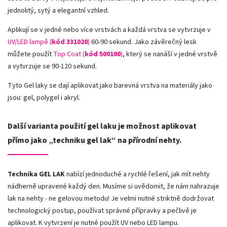
jednolitý, sytý a elegantní vzhled.
Aplikují se v jedné nebo více vrstvách a každá vrstva se vytvrzuje v
UV/LED lampě (
kód 331020
)
60-90 sekund. Jako závěrečný lesk
můžete použít
Top Coat (
kód 500100
)
, který se nanáší v jedné vrstvě
a vytvrzuje se 90-120 sekund.
Tyto Gel laky se dají aplikovat jako barevná vrstva na materiály jako
jsou: gel, polygel i akryl.
Další varianta použití gel laku je možnost aplikovat
přímo jako „techniku gel lak“ na přírodní nehty.
Technika GEL LAK
nabízí jednoduché a rychlé řešení, jak mít nehty
nádherně upravené každý den. Musíme si uvědomit, že nám nahrazuje
lak na nehty - ne gelovou metodu! Je velmi nutné striktně dodržovat
technologický postup, používat správné přípravky a pečlivě je
aplikovat. K vytvrzení je nutné použít UV nebo LED lampu.