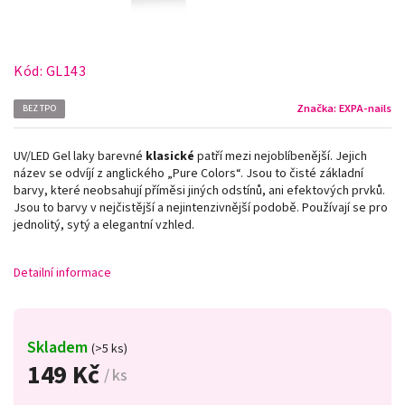
Kód:
GL143
Značka:
EXPA-nails
BEZ TPO
UV/LED Gel laky barevné
klasické
patří mezi nejoblíbenější. Jejich
název se odvíjí z anglického „Pure Colors
“
. Jsou to čisté základní
barvy, které neobsahují příměsi jiných odstínů, ani efektových prvků.
Jsou to barvy v nejčistější a nejintenzivnější podobě. Používají se pro
jednolitý, sytý a elegantní vzhled.
Detailní informace
Skladem
(>5 ks)
149 Kč
/ ks