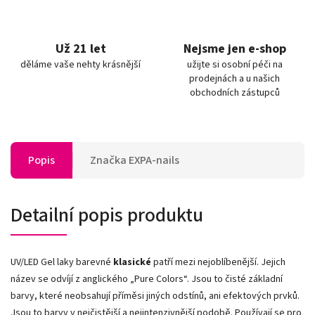
Už 21 let
Nejsme jen e-shop
děláme vaše nehty krásnější
užijte si osobní péči na
prodejnách a u našich
obchodních zástupců
Popis
Značka
EXPA-nails
Detailní popis produktu
UV/LED Gel laky barevné
klasické
patří mezi nejoblíbenější. Jejich
název se odvíjí z anglického „Pure Colors
“
. Jsou to čisté základní
barvy, které neobsahují příměsi jiných odstínů, ani efektových prvků.
Jsou to barvy v nejčistější a nejintenzivnější podobě. Používají se pro