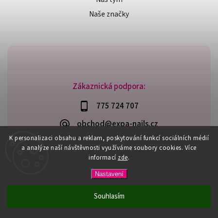
Naše značky
Zákaznická podpora:
775 724 707
obchod@expa-nails.cz
K personalizaci obsahu a reklam, poskytování funkcí sociálních médií
a analýze naší návštěvnosti využíváme soubory cookies. Více
informací
zde
.
Copyright 2026
Expanails.cz
. Všechna práva vyhrazena.
Nastavení
Upravit nastavení cookies
Vytvořil
Shoptet
| Design
Shoptak.cz
Souhlasím
PŘI NÁKUPU NAD 600,- MÁTE DOPRAVU ZDARMA / DÁREK K