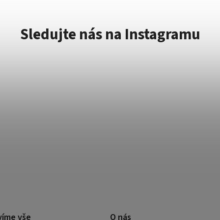
Sledujte nás na Instagramu
víme vše
O nás