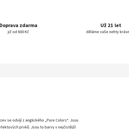
Doprava zdarma
Už 21 let
již od 600 Kč
děláme vaše nehty krásn
ázev se odvíjí z anglického „Pure Colors
“
. Jsou
 efektových prvků. Jsou to barvy v nejčistější