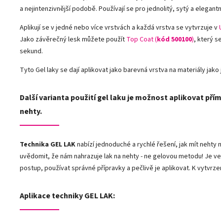
a nejintenzivnější podobě. Používají se pro jednolitý, sytý a elegantn
Aplikují se v jedné nebo více vrstvách a každá vrstva se vytvrzuje v
Jako závěrečný lesk můžete použít
Top Coat (
kód 500100
)
, který s
sekund.
Tyto Gel laky se dají aplikovat jako barevná vrstva na materiály jako j
Další varianta použití gel laku je možnost aplikovat přím
nehty.
Technika GEL LAK
nabízí jednoduché a rychlé řešení, jak mít neht
uvědomit, že nám nahrazuje lak na nehty - ne gelovou metodu! Je ve
postup, používat správné přípravky a pečlivě je aplikovat. K vytvrze
Aplikace techniky GEL LAK: