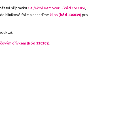
ožství přípravku
Gel/Akryl Removeru (
kód 151105
)
,
 do hliníkové fólie a nasadíme
klips (
kód 136039
)
pro
oduktu).
čovým dřívkem (
kód 330307
)
.