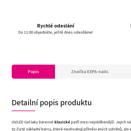
Rychlé odeslání
Do 11:00 objednáte, ještě dnes odesíláme!
Popis
Značka
EXPA-nails
Detailní popis produktu
UV/LED Gel laky barevné
klasické
patří mezi nejoblíbenější. Jejich n
to čisté základní barvy, které neobsahují příměsi jiných odstínů, ani