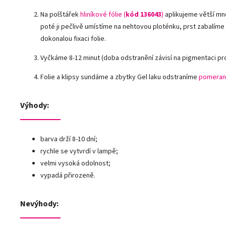
Na polštářek
hliníkové fólie
(
kód 136043
)
aplikujeme větší mn
poté ji pečlivě umístíme na nehtovou ploténku, prst zabalíme
dokonalou fixaci folie.
Vyčkáme 8-12 minut (doba odstranění závisí na pigmentaci pr
Folie a klipsy sundáme a zbytky Gel laku odstraníme
pomeran
Výhody:
barva drží 8-10 dní;
rychle se vytvrdí v lampě;
velmi vysoká odolnost;
vypadá přirozeně.
Nevýhody: