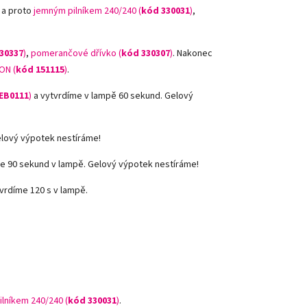
 a proto
jemným pilníkem 240/240 (
kód 330031
)
,
30337
)
,
pomerančové dřívko (
kód 330307
)
.
Nakonec
ON (
kód 151115
)
.
EB0111
)
a vytvrdíme v lampě 60 sekund. Gelový
elový výpotek nestíráme!
e 90 sekund v lampě. Gelový výpotek nestíráme!
vrdíme 120 s v lampě.
ilníkem 240/240 (
kód 330031
)
.