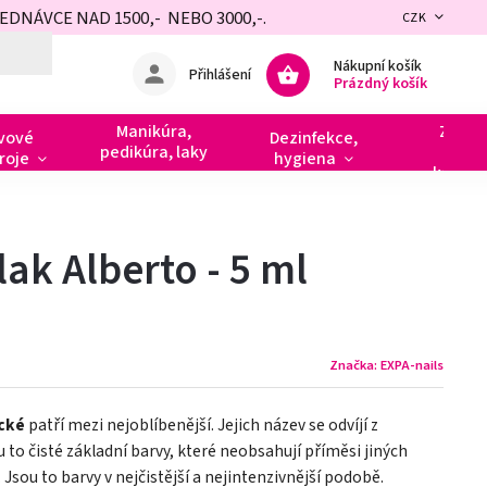
NÁVCE NAD 1500,- NEBO 3000,-.
CZK
Nákupní košík
Přihlášení
Prázdný košík
Manikúra,
Zdobe
vové
Dezinfekce,
pedikúra, laky
razít
roje
hygiena
kamín
lak Alberto - 5 ml
Značka:
EXPA-nails
ické
patří mezi nejoblíbenější. Jejich název se odvíjí z
ou to čisté základní barvy, které neobsahují příměsi jiných
 Jsou to barvy v nejčistější a nejintenzivnější podobě.