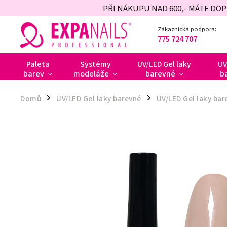
PŘI NÁKUPU NAD 600,- MÁTE DO
Zákaznická podpora:
775 724 707
Paleta
Systémy
UV/LED Gel laky
UV
barev
modeláže
barevné
b
Domů
UV/LED Gel laky barevné
UV/LED Gel laky bar
/
/