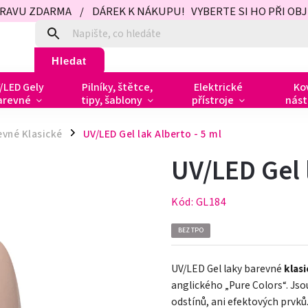
PRAVU ZDARMA / DÁREK K NÁKUPU! VYBERTE SI HO PŘI OBJED
Hledat
/LED Gely
Pilníky, štětce,
Elektrické
Ko
arevné
tipy, šablony
přístroje
nást
evné Klasické
UV/LED Gel lak Alberto - 5 ml
/
UV/LED Gel 
Kód:
GL184
BEZ TPO
UV/LED Gel laky barevné
klas
anglického „Pure Colors
“
. Js
odstínů, ani efektových prvků.