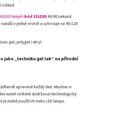
í vzhled.
UV/LED lampě (
kód 331020
)
60-90 sekund.
e nanáší v jedné vrstvě a vytvrzuje se 90-120
sou: gel, polygel i akryl.
o jako „techniku gel lak“ na přírodní
y nádherně upravené každý den. Musíme si
lmi nutné striktně dodržovat technologický
ní je nutné použít UV nebo LED lampu.