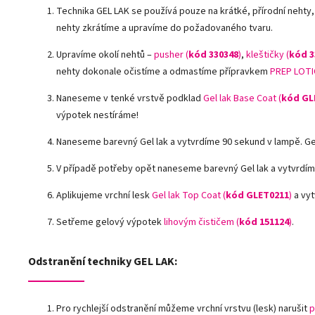
Technika GEL LAK se používá pouze na krátké, přírodní nehty,
nehty zkrátíme a upravíme do požadovaného tvaru.
Upravíme okolí nehtů –
pusher (
kód 330348
)
,
kleštičky (
kód 3
nehty dokonale očistíme a odmastíme přípravkem
PREP LOTI
Naneseme v tenké vrstvě podklad
Gel lak Base Coat (
kód GL
výpotek nestíráme!
Naneseme barevný Gel lak a vytvrdíme 90 sekund v lampě. G
V případě potřeby opět naneseme barevný Gel lak a vytvrdím
Aplikujeme vrchní lesk
Gel lak Top Coat (
kód GLET0211
)
a vyt
Setřeme gelový výpotek
lihovým čističem (
kód 151124
)
.
Odstranění techniky GEL LAK:
Pro rychlejší odstranění můžeme vrchní vrstvu (lesk) narušit
p