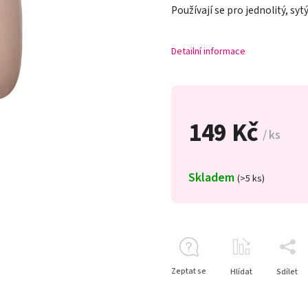
Používají se pro jednolitý, syt
Detailní informace
149 Kč
/ ks
Skladem
(>5 ks)
Zeptat se
Hlídat
Sdílet