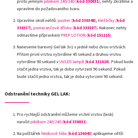
proto jemným
pilníkem 240/240 (
kód 330031
)
,
nehty zkrátíme a
upravíme do požadovaného tvaru.
Upravíme okolí nehtů:
pusher (
kód 330348
)
,
kleštičky (
kód
330337
)
,
pomerančové dřívko (
kód 330307
)
.
Nakonec nehty
odmastíme přípravkem
PREP LOTION (
kód 151115
)
.
Naneseme barevný Gel lak 3v1 v jedné nebo dvou vrstvách.
Přitom první vrstvu vytvrdíme 45 sekund a druhou vrstvu
vytvrdíme 90 sekund v
UV/LED lampě
(
kód 331020
)
. Pokud bude
stačit jedna vrstva, tak je doba vytvrzení 90 sekund. Pokud
bude stačit jedna vrstva, tak je doba vytvrzení 90 sekund.
Odstranění techniky GEL LAK:
Pro rychlejší odstranění můžeme vrchní vrstvu (lesk)
narušit
pilníkem 240/240 (
kód 330031
)
.
Na polštářek
hliníkové fólie
(
kód 136043
)
aplikujeme větší