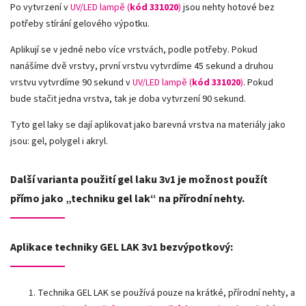
Po vytvrzení v
UV/LED lampě (
kód 331020
)
jsou nehty hotové bez
potřeby stírání gelového výpotku.
Aplikují se v jedné nebo více vrstvách, podle potřeby. Pokud
nanášíme dvě vrstvy,
první vrstvu vytvrdíme 45 sekund a druhou
vrstvu vytvrdíme 90 sekund v
UV/LED lampě
(
kód 331020
)
. Pokud
bude stačit jedna vrstva, tak je doba vytvrzení 90 sekund.
Tyto gel laky se dají aplikovat jako barevná vrstva na materiály jako
jsou: gel, polygel i akryl.
Další varianta použití gel laku 3v1 je možnost použít
přímo jako „techniku gel lak“ na přírodní nehty.
Aplikace techniky GEL LAK 3v1 bezvýpotkový:
Technika GEL LAK se používá pouze na krátké, přírodní nehty, a