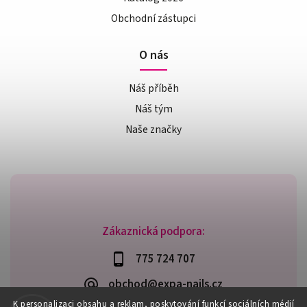
Obchodní zástupci
O nás
Náš příběh
Náš tým
Naše značky
Zákaznická podpora:
775 724 707
obchod@expa-nails.cz
K personalizaci obsahu a reklam, poskytování funkcí sociálních médií