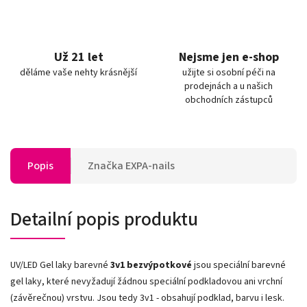
Už 21 let
Nejsme jen e-shop
děláme vaše nehty krásnější
užijte si osobní péči na
prodejnách a u našich
obchodních zástupců
Popis
Značka
EXPA-nails
Detailní popis produktu
UV/LED Gel laky barevné
3v1
bezvýpotkové
jsou speciální barevné
gel laky, které nevyžadují žádnou speciální podkladovou ani vrchní
(závěrečnou) vrstvu. Jsou tedy 3v1 - obsahují podklad, barvu i lesk.