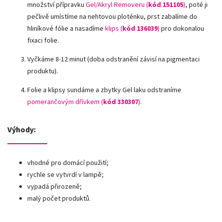
množství přípravku
Gel/Akryl Removeru (
kód 151105
)
, poté ji
pečlivě umístíme na nehtovou ploténku, prst zabalíme do
hliníkové fólie a nasadíme
klips (
kód 136039
)
pro dokonalou
fixaci folie.
Vyčkáme 8-12 minut (doba odstranění závisí na pigmentaci
produktu).
Folie a klipsy sundáme a zbytky Gel laku odstraníme
pomerančovým dřívkem (
kód 330307
)
.
Výhody:
vhodné pro domácí použití;
rychle se vytvrdí v lampě;
vypadá přirozeně;
malý počet produktů.