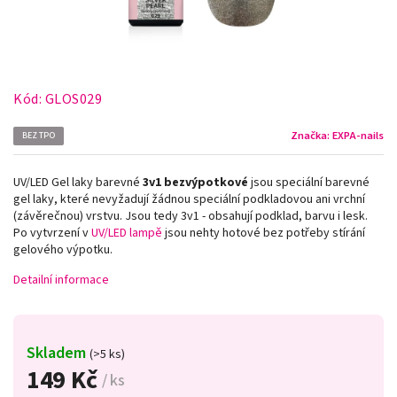
Kód:
GLOS029
Značka:
EXPA-nails
BEZ TPO
UV/LED Gel laky barevné
3v1
bezvýpotkové
jsou speciální barevné
gel laky, které nevyžadují žádnou speciální podkladovou ani vrchní
(závěrečnou) vrstvu. Jsou tedy 3v1 - obsahují podklad, barvu i lesk.
Po vytvrzení v
UV/LED lampě
jsou nehty hotové bez potřeby stírání
gelového výpotku.
Detailní informace
Skladem
(>5 ks)
149 Kč
/ ks