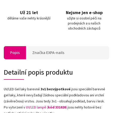
Už 21 let
Nejsme jen e-shop
děláme vaše nehty krásnější
užijte si osobní péči na
prodejnách a u našich
obchodních zástupců
Popis
Značka
EXPA-nails
Detailní popis produktu
UV/LED Gel laky barevné
3v1
bezvýpotkové
jsou speciální barevné
gel laky, které nevyžadují žádnou speciální podkladovou ani vrchní
(závěrečnou) vrstvu. Jsou tedy 3v1 - obsahují podklad, barvu i lesk.
Po vytvrzení v
UV/LED lampě (
kód 331020
)
jsou nehty hotové bez