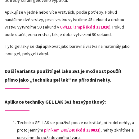
potřeby stírání gelového výpotku.
Aplikují se v jedné nebo více vrstvách, podle potřeby. Pokud
nanášíme dvě vrstvy,
první vrstvu vytvrdíme 45 sekund a druhou
vrstvu vytvrdíme 90 sekund v
UV/LED lampě
(
kód 331020
)
. Pokud
bude stačit jedna vrstva, tak je doba vytvrzení 90 sekund.
Tyto gel laky se dají aplikovat jako barevná vrstva na materiály jako
jsou: gel, polygel i akryl.
Další varianta použití gel laku 3v1 je možnost použít
přímo jako „techniku gel lak“ na přírodní nehty.
Aplikace techniky GEL LAK 3v1 bezvýpotkový:
Technika GEL LAK se používá pouze na krátké, přírodní nehty, a
proto jemným
pilníkem 240/240 (
kód 330031
)
,
nehty zkrátíme a
upravíme do požadovaného tvaru.