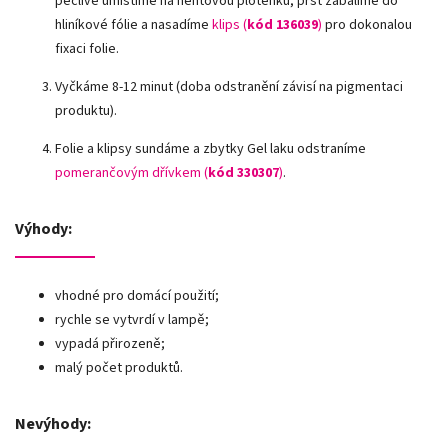
pečlivě umístíme na nehtovou ploténku, prst zabalíme do
hliníkové fólie a nasadíme
klips (
kód 136039
)
pro dokonalou
fixaci folie.
Vyčkáme 8-12 minut (doba odstranění závisí na pigmentaci
produktu).
Folie a klipsy sundáme a zbytky Gel laku odstraníme
pomerančovým dřívkem (
kód 330307
)
.
Výhody:
vhodné pro domácí použití;
rychle se vytvrdí v lampě;
vypadá přirozeně;
malý počet produktů.
Nevýhody: