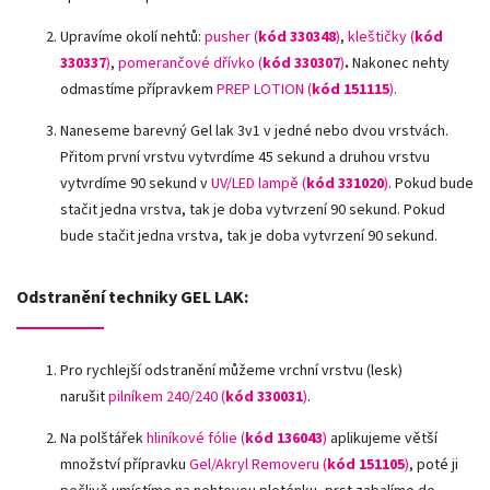
Upravíme okolí nehtů:
pusher (
kód 330348
)
,
kleštičky (
kód
330337
)
,
pomerančové dřívko (
kód 330307
)
.
Nakonec nehty
odmastíme přípravkem
PREP LOTION (
kód 151115
)
.
Naneseme barevný Gel lak 3v1 v jedné nebo dvou vrstvách.
Přitom první vrstvu vytvrdíme 45 sekund a druhou vrstvu
vytvrdíme 90 sekund v
UV/LED lampě
(
kód 331020
)
. Pokud bude
stačit jedna vrstva, tak je doba vytvrzení 90 sekund. Pokud
bude stačit jedna vrstva, tak je doba vytvrzení 90 sekund.
Odstranění techniky GEL LAK:
Pro rychlejší odstranění můžeme vrchní vrstvu (lesk)
narušit
pilníkem 240/240 (
kód 330031
)
.
Na polštářek
hliníkové fólie
(
kód 136043
)
aplikujeme větší
množství přípravku
Gel/Akryl Removeru (
kód 151105
)
, poté ji