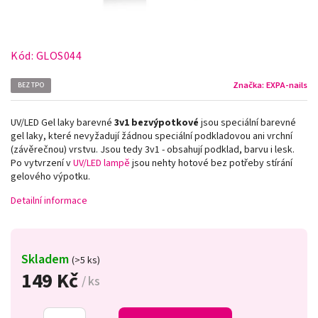
Kód:
GLOS044
Značka:
EXPA-nails
BEZ TPO
UV/LED Gel laky barevné
3v1
bezvýpotkové
jsou speciální barevné
gel laky, které nevyžadují žádnou speciální podkladovou ani vrchní
(závěrečnou) vrstvu. Jsou tedy 3v1 - obsahují podklad, barvu i lesk.
Po vytvrzení v
UV/LED lampě
jsou nehty hotové bez potřeby stírání
gelového výpotku.
Detailní informace
Skladem
(>5 ks)
149 Kč
/ ks