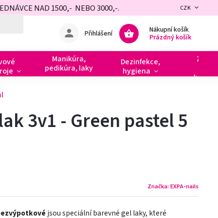
NÁVCE NAD 1500,- NEBO 3000,-.
CZK
Nákupní košík
Přihlášení
Prázdný košík
Manikúra,
Zdobe
vové
Dezinfekce,
pedikúra, laky
razít
roje
hygiena
kamín
ml
lak 3v1 - Green pastel 5
Značka:
EXPA-nails
bezvýpotkové
jsou speciální barevné gel laky, které