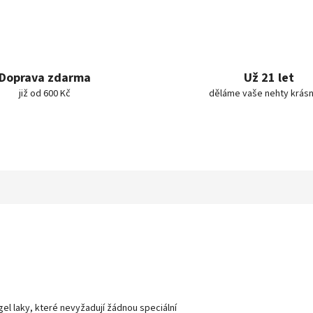
Doprava zdarma
Už 21 let
již od 600 Kč
děláme vaše nehty krásn
gel laky, které nevyžadují žádnou speciální