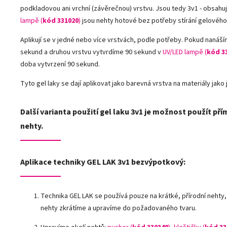
podkladovou ani vrchní (závěrečnou) vrstvu. Jsou tedy 3v1 - obsahují
lampě (
kód 331020
)
jsou nehty hotové bez potřeby stírání gelového
Aplikují se v jedné nebo více vrstvách, podle potřeby. Pokud nanáš
sekund a druhou vrstvu vytvrdíme 90 sekund v
UV/LED lampě
(
kód 3
doba vytvrzení 90 sekund.
Tyto gel laky se dají aplikovat jako barevná vrstva na materiály jako js
Další varianta použití gel laku 3v1 je možnost použít pří
nehty.
Aplikace techniky GEL LAK 3v1 bezvýpotkový:
Technika GEL LAK se používá pouze na krátké, přírodní nehty
nehty zkrátíme a upravíme do požadovaného tvaru.