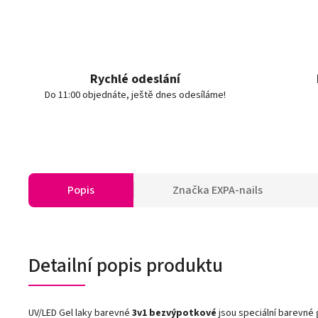
Rychlé odeslání
Do 11:00 objednáte, ještě dnes odesíláme!
Popis
Značka
EXPA-nails
Detailní popis produktu
UV/LED Gel laky barevné
3v1
bezvýpotkové
jsou speciální barevné 