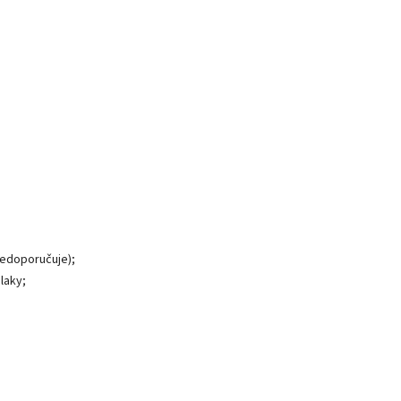
nedoporučuje);
laky;