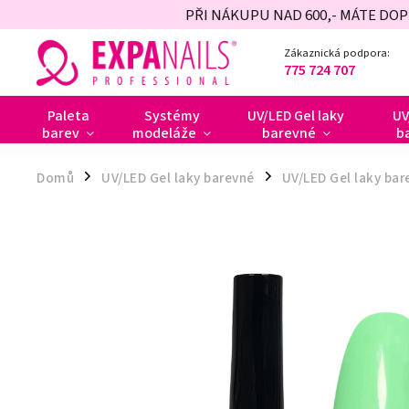
PŘI NÁKUPU NAD 600,- MÁTE DO
Zákaznická podpora:
775 724 707
Paleta
Systémy
UV/LED Gel laky
UV
barev
modeláže
barevné
b
Domů
UV/LED Gel laky barevné
UV/LED Gel laky ba
/
/