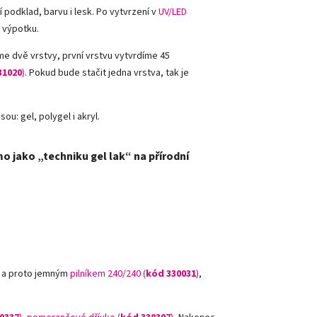
 podklad, barvu i lesk. Po vytvrzení v
UV/LED
 výpotku.
íme dvě vrstvy,
první vrstvu vytvrdíme 45
31020
)
. Pokud bude stačit jedna vrstva, tak je
ou: gel, polygel i akryl.
mo jako „techniku gel lak“ na přírodní
, a proto jemným
pilníkem 240/240 (
kód 330031
)
,