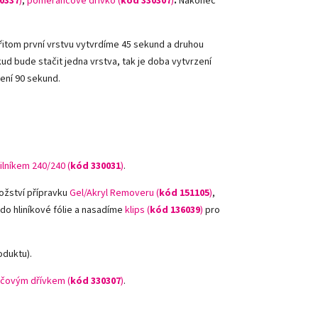
0337
)
,
pomerančové dřívko (
kód 330307
)
.
Nakonec
řitom první vrstvu vytvrdíme 45 sekund a druhou
kud bude stačit jedna vrstva, tak je doba vytvrzení
zení 90 sekund.
ilníkem 240/240 (
kód 330031
)
.
ožství přípravku
Gel/Akryl Removeru (
kód 151105
)
,
 do hliníkové fólie a nasadíme
klips (
kód 136039
)
pro
oduktu).
čovým dřívkem (
kód 330307
)
.