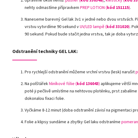
Upravíme okolí nehtů:
pusher (
kód 330348
)
,
kleštičky (
kód 33
nehty odmastíme přípravkem
PREP LOTION (
kód 151115
)
.
Naneseme barevný Gel lak 3v1 v jedné nebo dvou vrstvách. P
vrstvu vytvrdíme 90 sekund v
UV/LED lampě
(
kód 331020
)
. Po
90 sekund. Pokud bude stačit jedna vrstva, tak je doba vytvr
Odstranění techniky GEL LAK:
Pro rychlejší odstranění můžeme vrchní vrstvu (lesk) narušit
p
Na polštářek
hliníkové fólie
(
kód 136043
)
aplikujeme větší mn
poté ji pečlivě umístíme na nehtovou ploténku, prst zabalíme
dokonalou fixaci folie.
Vyčkáme 8-12 minut (doba odstranění závisí na pigmentaci pr
Folie a klipsy sundáme a zbytky Gel laku odstraníme
pomeran