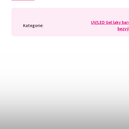
UV/LED Gel laky ba
Kategorie
:
bezv