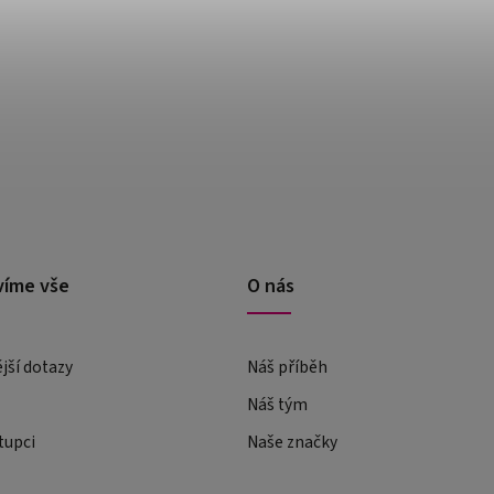
víme vše
O nás
ější dotazy
Náš příběh
Náš tým
tupci
Naše značky