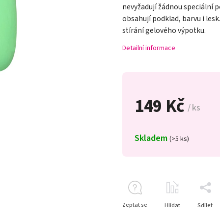
nevyžadují žádnou speciální p
obsahují podklad, barvu i lesk
stírání gelového výpotku.
Detailní informace
149 Kč
/ ks
Skladem
(>5 ks)
Zeptat se
Hlídat
Sdílet