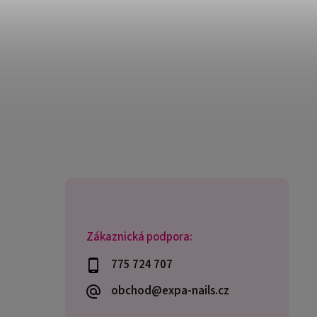
Zákaznická podpora:
775 724 707
obchod@expa-nails.cz