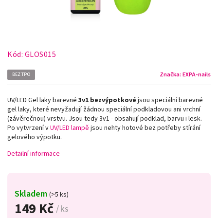
Kód:
GLOS015
Značka:
EXPA-nails
BEZ TPO
UV/LED Gel laky barevné
3v1
bezvýpotkové
jsou speciální barevné
gel laky, které nevyžadují žádnou speciální podkladovou ani vrchní
(závěrečnou) vrstvu. Jsou tedy 3v1 - obsahují podklad, barvu i lesk.
Po vytvrzení v
UV/LED lampě
jsou nehty hotové bez potřeby stírání
gelového výpotku.
Detailní informace
Skladem
(>5 ks)
149 Kč
/ ks