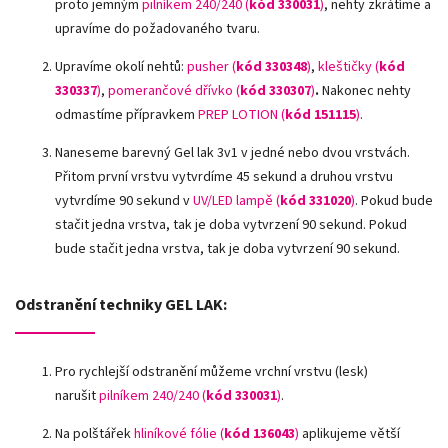
proto jemným
pilníkem 240/240 (
kód 330031
)
,
nehty zkrátíme a
upravíme do požadovaného tvaru.
Upravíme okolí nehtů:
pusher (
kód 330348
)
,
kleštičky (
kód
330337
)
,
pomerančové dřívko (
kód 330307
)
.
Nakonec nehty
odmastíme přípravkem
PREP LOTION (
kód 151115
)
.
Naneseme barevný Gel lak 3v1 v jedné nebo dvou vrstvách.
Přitom první vrstvu vytvrdíme 45 sekund a druhou vrstvu
vytvrdíme 90 sekund v
UV/LED lampě
(
kód 331020
)
. Pokud bude
stačit jedna vrstva, tak je doba vytvrzení 90 sekund. Pokud
bude stačit jedna vrstva, tak je doba vytvrzení 90 sekund.
Odstranění techniky GEL LAK:
Pro rychlejší odstranění můžeme vrchní vrstvu (lesk)
narušit
pilníkem 240/240 (
kód 330031
)
.
Na polštářek
hliníkové fólie
(
kód 136043
)
aplikujeme větší