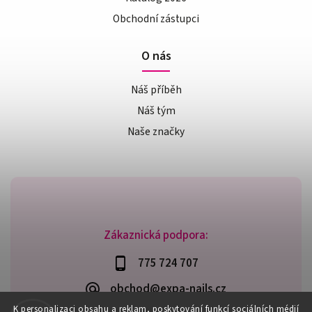
Obchodní zástupci
O nás
Náš příběh
Náš tým
Naše značky
Zákaznická podpora:
775 724 707
obchod@expa-nails.cz
K personalizaci obsahu a reklam, poskytování funkcí sociálních médií