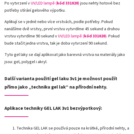
Po vytvrzení v
UV/LED lampě (
kód 331020
)
jsou nehty hotové bez
potřeby stírání gelového výpotku.
Aplikují se v jedné nebo více vrstvách, podle potřeby. Pokud
nanášíme dvě vrstvy,
první vrstvu vytvrdíme 45 sekund a druhou
vrstvu vytvrdíme 90 sekund v
UV/LED lampě
(
kód 331020
)
. Pokud
bude stačit jedna vrstva, tak je doba vytvrzení 90 sekund.
Tyto gel laky se dají aplikovat jako barevná vrstva na materiály jako
jsou: gel, polygel i akryl.
Další varianta použití gel laku 3v1 je možnost použít
přímo jako „techniku gel lak“ na přírodní nehty.
Aplikace techniky GEL LAK 3v1 bezvýpotkový:
Technika GEL LAK se používá pouze na krátké, přírodní nehty, a