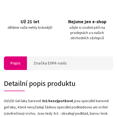
Už 21 let
Nejsme jen e-shop
děláme vaše nehty krásnější
užijte si osobní péči na
prodejnách a u našich
obchodních zástupců
Popis
Značka
EXPA-nails
Detailní popis produktu
UV/LED Gel laky barevné
3v1
bezvýpotkové
jsou speciální barevné
gel laky, které nevyžadují žádnou speciální podkladovou ani vrchní
(závěrečnou) vrstvu. Jsou tedy 3v1 - obsahují podklad, barvu i lesk.