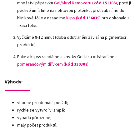
množství přípravku
Gel/Akryl Removeru (
kód 151105
)
, poté ji
pečlivě umístíme na nehtovou ploténku, prst zabalíme do
hliníkové fólie a nasadíme
klips (
kód 136039
)
pro dokonalou
fixaci folie.
Vyčkáme 8-12 minut (doba odstranění závisí na pigmentaci
produktu).
Folie a klipsy sundáme a zbytky Gel laku odstraníme
pomerančovým dřívkem (
kód 330307
)
.
Výhody:
vhodné pro domácí použití;
rychle se vytvrdí v lampě;
vypadá přirozeně;
malý počet produktů.