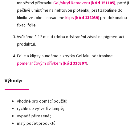
množství přípravku
Gel/Akryl Removeru (
kód 151105
)
, poté ji
pečlivě umístíme na nehtovou ploténku, prst zabalíme do
hliníkové fólie a nasadíme
klips (
kód 136039
)
pro dokonalou
fixaci folie.
Vyčkáme 8-12 minut (doba odstranění závisí na pigmentaci
produktu).
Folie a klipsy sundáme a zbytky Gel laku odstraníme
pomerančovým dřívkem (
kód 330307
)
.
Výhody:
vhodné pro domácí použití;
rychle se vytvrdí v lampě;
vypadá přirozeně;
malý počet produktů.