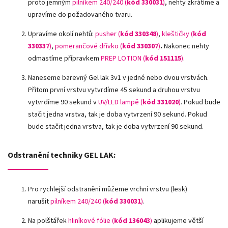
proto jemným
pilníkem 240/240 (
kód 330031
)
,
nehty zkrátíme a
upravíme do požadovaného tvaru.
Upravíme okolí nehtů:
pusher (
kód 330348
)
,
kleštičky (
kód
330337
)
,
pomerančové dřívko (
kód 330307
)
.
Nakonec nehty
odmastíme přípravkem
PREP LOTION (
kód 151115
)
.
Naneseme barevný Gel lak 3v1 v jedné nebo dvou vrstvách.
Přitom první vrstvu vytvrdíme 45 sekund a druhou vrstvu
vytvrdíme 90 sekund v
UV/LED lampě
(
kód 331020
)
. Pokud bude
stačit jedna vrstva, tak je doba vytvrzení 90 sekund. Pokud
bude stačit jedna vrstva, tak je doba vytvrzení 90 sekund.
Odstranění techniky GEL LAK:
Pro rychlejší odstranění můžeme vrchní vrstvu (lesk)
narušit
pilníkem 240/240 (
kód 330031
)
.
Na polštářek
hliníkové fólie
(
kód 136043
)
aplikujeme větší