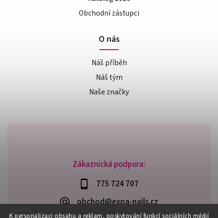
Obchodní zástupci
O nás
Náš příběh
Náš tým
Naše značky
Zákaznická podpora:
775 724 707
obchod@expa-nails.cz
K personalizaci obsahu a reklam, poskytování funkcí sociálních médií