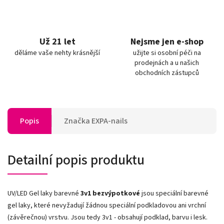
Už 21 let
Nejsme jen e-shop
děláme vaše nehty krásnější
užijte si osobní péči na
prodejnách a u našich
obchodních zástupců
Popis
Značka
EXPA-nails
Detailní popis produktu
UV/LED Gel laky barevné
3v1
bezvýpotkové
jsou speciální barevné
gel laky, které nevyžadují žádnou speciální podkladovou ani vrchní
(závěrečnou) vrstvu. Jsou tedy 3v1 - obsahují podklad, barvu i lesk.