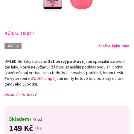
Kód:
GLOS047
Značka:
EXPA-nails
BEZ TPO
UV/LED Gel laky barevné
3v1
bezvýpotkové
jsou speciální barevné
gel laky, které nevyžadují žádnou speciální podkladovou ani vrchní
(závěrečnou) vrstvu. Jsou tedy 3v1 - obsahují podklad, barvu i lesk.
Po vytvrzení v
UV/LED lampě
jsou nehty hotové bez potřeby stírání
gelového výpotku.
Detailní informace
Skladem
(>5 ks)
149 Kč
/ ks