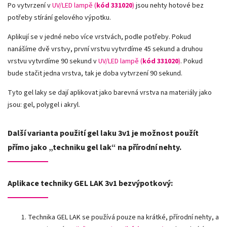
Po vytvrzení v
UV/LED lampě (
kód 331020
)
jsou nehty hotové bez
potřeby stírání gelového výpotku.
Aplikují se v jedné nebo více vrstvách, podle potřeby. Pokud
nanášíme dvě vrstvy,
první vrstvu vytvrdíme 45 sekund a druhou
vrstvu vytvrdíme 90 sekund v
UV/LED lampě
(
kód 331020
)
. Pokud
bude stačit jedna vrstva, tak je doba vytvrzení 90 sekund.
Tyto gel laky se dají aplikovat jako barevná vrstva na materiály jako
jsou: gel, polygel i akryl.
Další varianta použití gel laku 3v1 je možnost použít
přímo jako „techniku gel lak“ na přírodní nehty.
Aplikace techniky GEL LAK 3v1 bezvýpotkový:
Technika GEL LAK se používá pouze na krátké, přírodní nehty, a