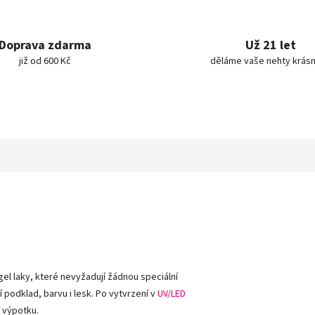
Doprava zdarma
Už 21 let
již od 600 Kč
děláme vaše nehty krásn
gel laky, které nevyžadují žádnou speciální
 podklad, barvu i lesk. Po vytvrzení v
UV/LED
 výpotku.