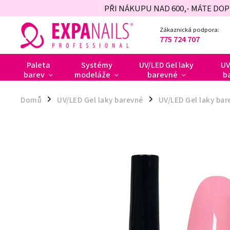
PŘI NÁKUPU NAD 600,- MÁTE DO
Zákaznická podpora:
775 724 707
Paleta
Systémy
UV/LED Gel laky
UV
barev
modeláže
barevné
b
Domů
UV/LED Gel laky barevné
UV/LED Gel laky ba
/
/