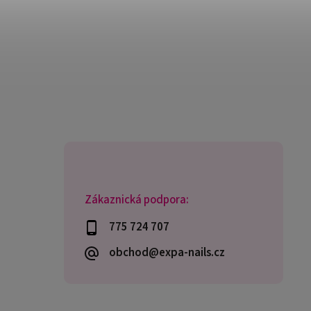
Zákaznická podpora:
775 724 707
obchod@expa-nails.cz