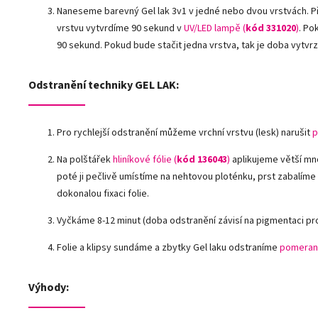
Naneseme barevný Gel lak 3v1 v jedné nebo dvou vrstvách. P
vrstvu vytvrdíme 90 sekund v
UV/LED lampě
(
kód 331020
)
. Po
90 sekund. Pokud bude stačit jedna vrstva, tak je doba vytvr
Odstranění techniky GEL LAK:
Pro rychlejší odstranění můžeme vrchní vrstvu (lesk) narušit
p
Na polštářek
hliníkové fólie
(
kód 136043
)
aplikujeme větší mn
poté ji pečlivě umístíme na nehtovou ploténku, prst zabalíme
dokonalou fixaci folie.
Vyčkáme 8-12 minut (doba odstranění závisí na pigmentaci pr
Folie a klipsy sundáme a zbytky Gel laku odstraníme
pomeran
Výhody: