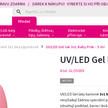
PRAVU ZDARMA / DÁREK K NÁKUPU! VYBERTE SI HO PŘI OBJED
Hledat
/LED Gely
Pilníky, štětce,
Elektrické
Ko
arevné
tipy, šablony
přístroje
nást
revné 3v1 bezvýpotkové
UV/LED Gel lak 3v1 Baby Pink - 5 ml
/
UV/LED Gel 
Kód:
GLOS009
BEZ TPO
UV/LED Gel laky barevné
3v1
nevyžadují žádnou speciální p
obsahují podklad, barvu i lesk