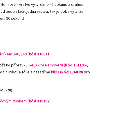
řitom první vrstvu vytvrdíme 45 sekund a druhou
kud bude stačit jedna vrstva, tak je doba vytvrzení
zení 90 sekund.
ilníkem 240/240 (
kód 330031
)
.
ožství přípravku
Gel/Akryl Removeru (
kód 151105
)
,
 do hliníkové fólie a nasadíme
klips (
kód 136039
)
pro
oduktu).
čovým dřívkem (
kód 330307
)
.