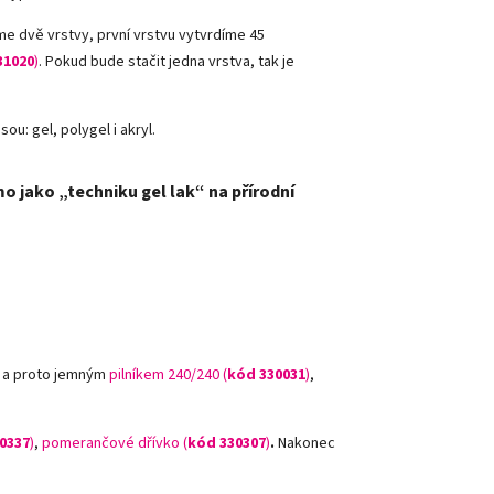
íme dvě vrstvy,
první vrstvu vytvrdíme 45
31020
)
. Pokud bude stačit jedna vrstva, tak je
ou: gel, polygel i akryl.
mo jako „techniku gel lak“ na přírodní
, a proto jemným
pilníkem 240/240 (
kód 330031
)
,
0337
)
,
pomerančové dřívko (
kód 330307
)
.
Nakonec