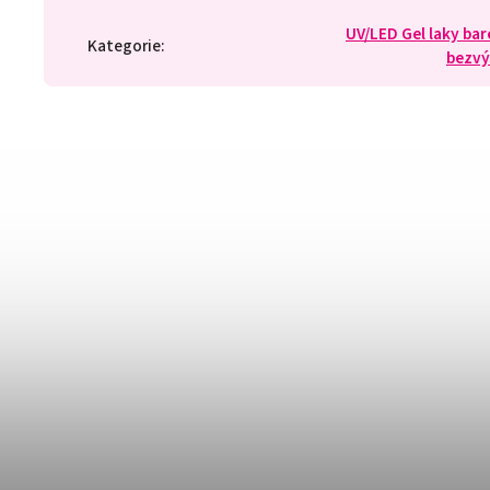
UV/LED Gel laky ba
Kategorie
:
bezv