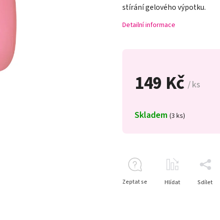
stírání gelového výpotku.
Detailní informace
149 Kč
/ ks
Skladem
(3 ks)
Zeptat se
Hlídat
Sdílet