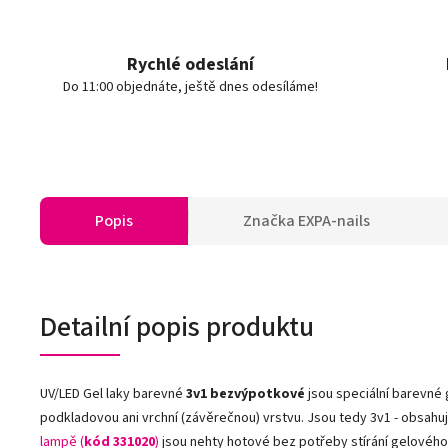
Rychlé odeslání
Do 11:00 objednáte, ještě dnes odesíláme!
Popis
Značka
EXPA-nails
Detailní popis produktu
UV/LED Gel laky barevné
3v1
bezvýpotkové
jsou speciální barevné 
podkladovou ani vrchní (závěrečnou) vrstvu. Jsou tedy 3v1 - obsahují
lampě (
kód 331020
)
jsou nehty hotové bez potřeby stírání gelového