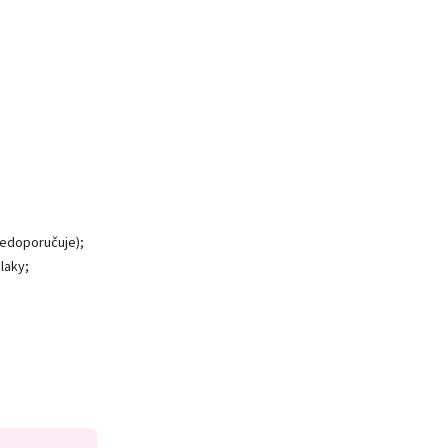
nedoporučuje);
laky;