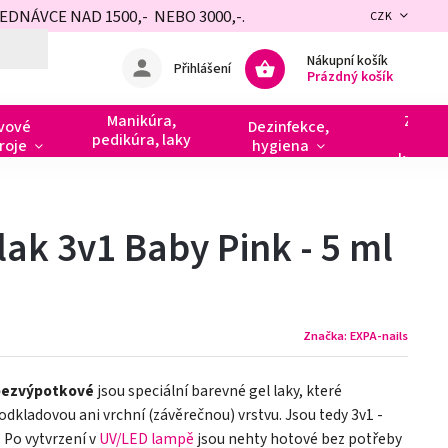
NÁVCE NAD 1500,- NEBO 3000,-.
CZK
Nákupní košík
Přihlášení
Prázdný košík
Manikúra,
Zdobe
vové
Dezinfekce,
pedikúra, laky
razít
roje
hygiena
kamín
lak 3v1 Baby Pink - 5 ml
Značka:
EXPA-nails
bezvýpotkové
jsou speciální barevné gel laky, které
odkladovou ani vrchní (závěrečnou) vrstvu. Jsou tedy 3v1 -
. Po vytvrzení v
UV/LED lampě
jsou nehty hotové bez potřeby