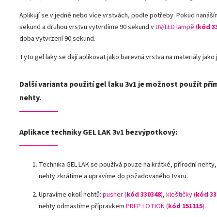
Aplikují se v jedné nebo více vrstvách, podle potřeby. Pokud nanáš
sekund a druhou vrstvu vytvrdíme 90 sekund v
UV/LED lampě
(
kód 3
doba vytvrzení 90 sekund.
Tyto gel laky se dají aplikovat jako barevná vrstva na materiály jako js
Další varianta použití gel laku 3v1 je možnost použít pří
nehty.
Aplikace techniky GEL LAK 3v1 bezvýpotkový:
Technika GEL LAK se používá pouze na krátké, přírodní nehty
nehty zkrátíme a upravíme do požadovaného tvaru.
Upravíme okolí nehtů:
pusher (
kód 330348
)
,
kleštičky (
kód 33
nehty odmastíme přípravkem
PREP LOTION (
kód 151115
)
.