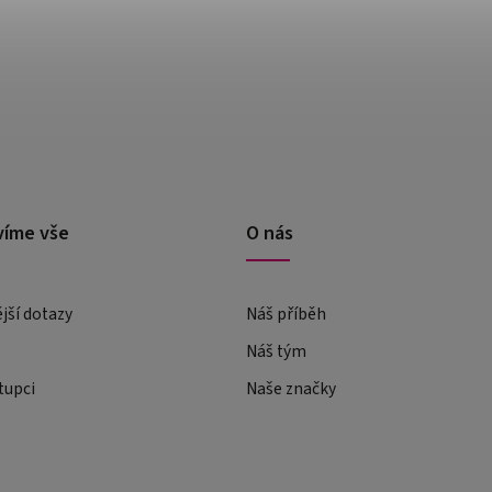
víme vše
O nás
ější dotazy
Náš příběh
Náš tým
tupci
Naše značky