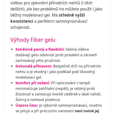
volbou pro zpevnění přírodních nehtů (i těch
delších), ale bez problémů ho můžete použít i jako
běžný modelovací gel. Má
středně vyšší
konzistenci
a perfektní samovyrovnávací
schopnost.
Výhody Fiber gelu
Extrémně pevný a flexibilní:
Skelná vlákna
dodávají gelu odolnost proti praskání a zároveň
zachovávají jeho pružnost.
Dokonalá přilnavost:
Bezpečně drží na přírodním
nehtu a je vhodný i jako podklad pod libovolný
modelovací gel.
Komfort při nošení:
Při vytvrzování v lampě
minimalizuje zahřívání (nepálí), je odolný proti
žloutnutí a zamezuje tvorbě záděrek v okolí nehtů.
Šetrný k nehtové ploténce.
Úspora času:
Je výborně samovyrovnávací, snadno
se piluje a při precizním nanesení
není nutné jej