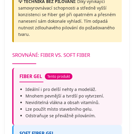
💡 TECHNIKA BEZ PILOVÁNÍ:
Díky vynikající
samovyrovnávací schopnosti a středně vyšší
konzistenci se Fiber gel při opatrném a přesném
nanesení sám dokonale vyhladí. Tím odpadá
nutnost zdlouhavého pilování do požadovaného
tvaru.
SROVNÁNÍ: FIBER VS. SOFT FIBER
FIBER GEL
Tento produkt
Ideální i pro delší nehty a modeláž.
Mnohem pevnější a tvrdší po vytvrzení.
Neviditelná vlákna a obsah vitamínů.
Lze použít místo stavebního gelu.
Odstraňuje se převážně pilováním.
SOFT FIBER GEL