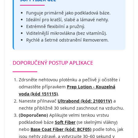
Funguje primárně jako podkladová báze.
Ideální pro kratší, slabé a lámavé nehty.
Extrémně flexibilní a pružný.
Viditelnější mikrovlákna (bez vitamínů).
Rychlé a šetrné odstranění Removerem.
DOPORUČENÝ POSTUP APLIKACE
Zdrsněte nehtovou ploténku a pečlivě ji očistěte i
odmastěte přípravkem
Prep Lotion - Kouzelná
voda (kód 151115)
.
Naneste přilnavač
Ultrabond (kód: 210011V)
a
nechte přibližně 30 sekund zaschnout na vzduchu.
(Doporučeno)
Aplikujte velmi tenkou vrstvu
podkladové báze
Soft Fiber
(se skelnými vlákny)
nebo
Base Coat Fiber (kód: BCF05)
podle toho, jak
jsou nehty zdravé, a vytvrzujte 30–60 sekund v