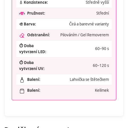
💧 Konzistence:
Středně vyšší
Pružnost:
Střední
🎨 Barva:
Čirá a barevné varianty
Odstranění:
Pilováním / Gel Removerem
⏱️ Doba
60–90 s
vytvrzení LED:
⏱️ Doba
60–120 s
vytvrzení UV:
Balení:
Lahvička se štětečkem
Balení:
Kelímek