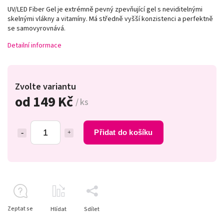
UV/LED Fiber Gel je extrémně pevný zpevňující gel s neviditelnými
skelnými vlákny a vitamíny. Má středně vyšší konzistenci a perfektně
se samovyrovnává.
Detailní informace
Zvolte variantu
od
149 Kč
/ ks
Přidat do košíku
Zeptat se
Hlídat
Sdílet