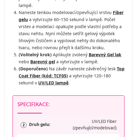
lampě.
Naneste tenkou modelovací/zpevňující vrstvu
Fiber
gelu
a vytvrzujte 60–150 sekund v lampě. Počet
vrstev a modelaci opakujte podle vlastní potřeby a
stavu nehtu. Nyní můžete setřít gelový výpotek
lihovým čističem a vypilovat nehty do dokonalého
tvaru, nebo rovnou přejít k dalšímu kroku.
(Volitelný krok)
Aplikujte zvolený
Barevný Gel lak
nebo
Barevný gel
a vytvrzujte v lampě.
(Doporučeno)
Na závěr naneste závěrečný lesk
Top
Coat Fiber (kód: TCF05)
a vytvrzujte 120–180
sekund v
UV/LED lampě
.
SPECIFIKACE:
UV/LED Fiber
Druh gelu:
2
(zpevňující/modelovací)