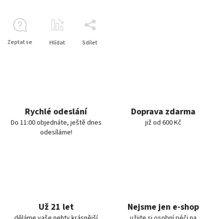
Zeptat se
Hlídat
Sdílet
Rychlé odeslání
Doprava zdarma
Do 11:00 objednáte, ještě dnes
již od 600 Kč
odesíláme!
Už 21 let
Nejsme jen e-shop
děláme vaše nehty krásnější
užijte si osobní péči na