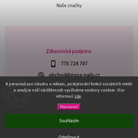
Naše značky
Zákaznická podpora:
775 724 707
obchod@expa-nails.cz
K personalizaci obsahu a reklam, poskytování funkcí sociálních médií
a analýze naší návštěvnosti využíváme soubory cookies. Více
informací
zde
.
Copyright 2026
Expanails.cz
. Všechna práva vyhrazena.
Nastavení
Upravit nastavení cookies
Vytvořil
Shoptet
| Design
Shoptak.cz
Souhlasím
PŘI NÁKUPU NAD 600,- MÁTE DOPRAVU ZDARMA / DÁREK K
NÁKUPU! VYBERTE SI HO PŘI OBJEDNÁVCE NAD 1500,- NEBO
Odmítnout