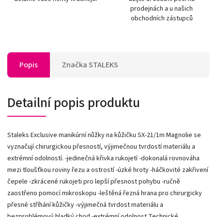
prodejnách a u našich
obchodních zástupců
Popis
Značka
STALEKS
Detailní popis produktu
Staleks Exclusive manikúrní nůžky na kůžičku SX-21/1m Magnolie se
vyznačují chirurgickou přesností, výjimečnou tvrdostí materiálu a
extrémní odolností. -jedinečná křivka rukojetí -dokonalá rovnováha
mezi tloušťkou roviny řezu a ostrostí -úzké hroty -háčkovité zakřivení
čepele -zkrácené rukojeti pro lepší přesnost pohybu -ručně
zaostřeno pomocí mikroskopu -leštěná řezná hrana pro chirurgicky
přesné stříhání kůžičky -výjimečná tvrdost materiálu a
bezproblémový hladký chod -extrémní odolnost Technické