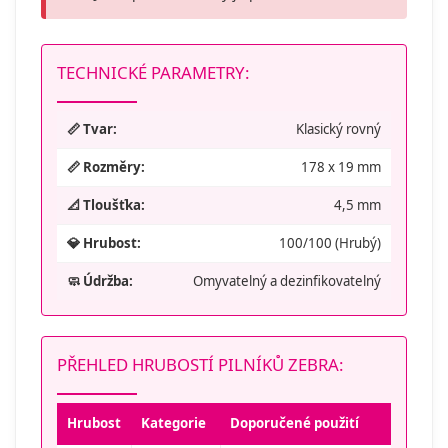
TECHNICKÉ PARAMETRY:
📏 Tvar:
Klasický rovný
📏 Rozměry:
178 x 19 mm
📐 Tloušťka:
4,5 mm
💎 Hrubost:
100/100 (Hrubý)
🧼 Údržba:
Omyvatelný a dezinfikovatelný
PŘEHLED HRUBOSTÍ PILNÍKŮ ZEBRA:
Hrubost
Kategorie
Doporučené použití