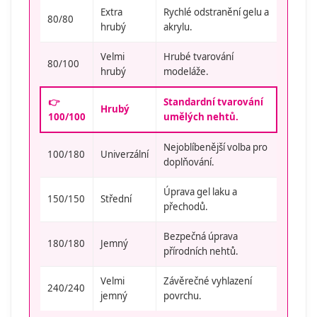
Extra
Rychlé odstranění gelu a
80/80
hrubý
akrylu.
Velmi
Hrubé tvarování
80/100
hrubý
modeláže.
👉
Standardní tvarování
Hrubý
100/100
umělých nehtů.
Nejoblíbenější volba pro
100/180
Univerzální
doplňování.
Úprava gel laku a
150/150
Střední
přechodů.
Bezpečná úprava
180/180
Jemný
přírodních nehtů.
Velmi
Závěrečné vyhlazení
240/240
jemný
povrchu.