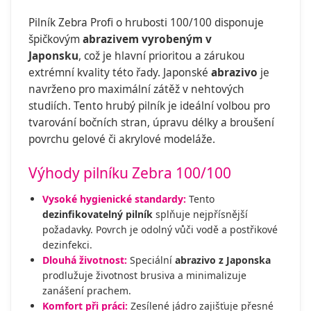
Pilník Zebra Profi o hrubosti 100/100 disponuje
špičkovým
abrazivem
vyrobeným v
Japonsku
, což je hlavní prioritou a zárukou
extrémní kvality této řady. Japonské
abrazivo
je
navrženo pro maximální zátěž v nehtových
studiích. Tento hrubý pilník je ideální volbou pro
tvarování bočních stran, úpravu délky a broušení
povrchu gelové či akrylové modeláže.
Výhody pilníku Zebra 100/100
Vysoké hygienické standardy:
Tento
dezinfikovatelný pilník
splňuje nejpřísnější
požadavky. Povrch je odolný vůči vodě a postřikové
dezinfekci.
Dlouhá životnost:
Speciální
abrazivo z Japonska
prodlužuje životnost brusiva a minimalizuje
zanášení prachem.
Komfort při práci:
Zesílené jádro zajišťuje přesné