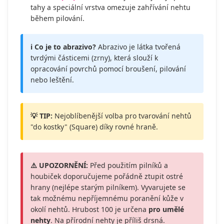
tahy a speciální vrstva omezuje zahřívání nehtu
během pilování.
ℹ️ Co je to abrazivo?
Abrazivo je látka tvořená
tvrdými částicemi (zrny), která slouží k
opracování povrchů pomocí broušení, pilování
nebo leštění.
💡 TIP:
Nejoblíbenější volba pro tvarování nehtů
"do kostky" (Square) díky rovné hraně.
⚠️ UPOZORNĚNÍ:
Před použitím pilníků a
houbiček doporučujeme pořádně ztupit ostré
hrany (nejlépe starým pilníkem). Vyvarujete se
tak možnému nepříjemnému poranění kůže v
okolí nehtů. Hrubost 100 je určena
pro umělé
nehty
. Na přírodní nehty je příliš drsná.