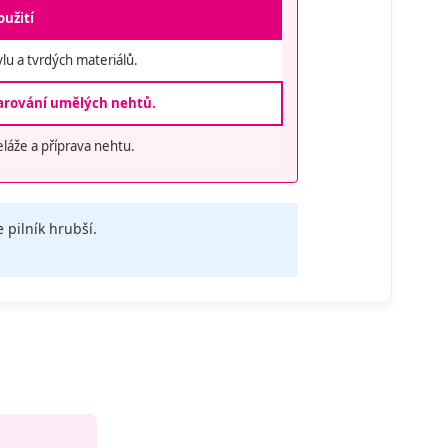
užití
lu a tvrdých materiálů.
arování umělých nehtů.
láže a příprava nehtu.
e pilník hrubší.