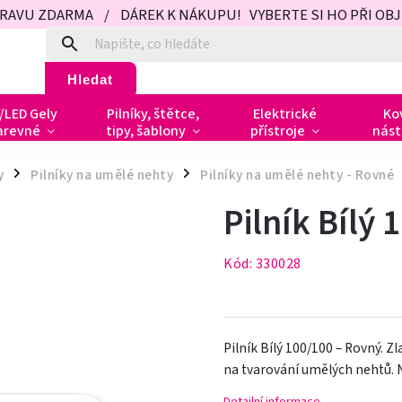
PRAVU ZDARMA / DÁREK K NÁKUPU! VYBERTE SI HO PŘI OBJED
Hledat
/LED Gely
Pilníky, štětce,
Elektrické
Ko
arevné
tipy, šablony
přístroje
nást
y
Pilníky na umělé nehty
Pilníky na umělé nehty - Rovné
/
/
Pilník Bílý 
Kód:
330028
Pilník Bílý 100/100 – Rovný. Zl
na tvarování umělých nehtů. 