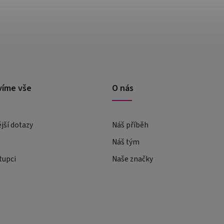
víme vše
O nás
ější dotazy
Náš příběh
Náš tým
tupci
Naše značky