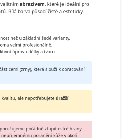
kvalitním
abrazivem
, které je ideální pro
. Bílá barva působí čistě a esteticky.
otnost než u základní šedé varianty.
doma velmi profesionálně.
tivní úpravu délky a tvaru.
částicemi (zrny), která slouží k opracování
 kvalitu, ale nepotřebujete
dražší
oporučujeme pořádně ztupit ostré hrany
u nepříjemnému poranění kůže v okolí