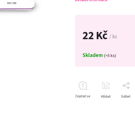
Detailní informace
22 Kč
/ ks
Skladem
(>5 ks)
Zeptat se
Hlídat
Sdílet