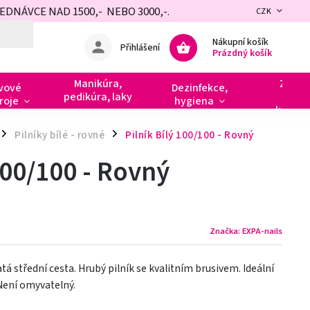
NÁVCE NAD 1500,- NEBO 3000,-.
CZK
Nákupní košík
Přihlášení
Prázdný košík
Manikúra,
Zdobe
vové
Dezinfekce,
pedikúra, laky
razít
roje
hygiena
kamín
Pilníky bílé - rovné
Pilník Bílý 100/100 - Rovný
/
/
100/100 - Rovný
Značka:
EXPA-nails
atá střední cesta. Hrubý pilník se kvalitním brusivem. Ideální
Není omyvatelný.