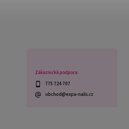
Zákaznická podpora:
775 724 707
obchod@expa-nails.cz