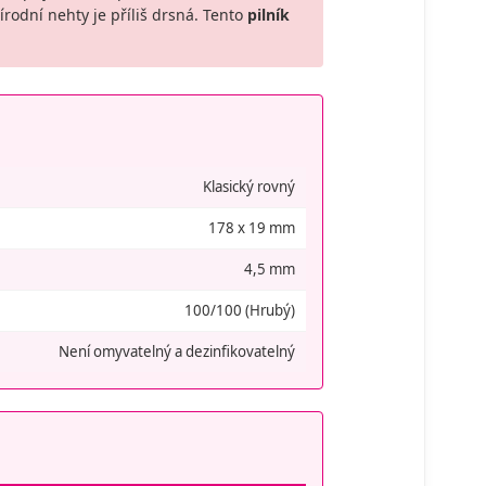
írodní nehty je příliš drsná. Tento
pilník
Klasický rovný
178 x 19 mm
4,5 mm
100/100 (Hrubý)
Není omyvatelný a dezinfikovatelný