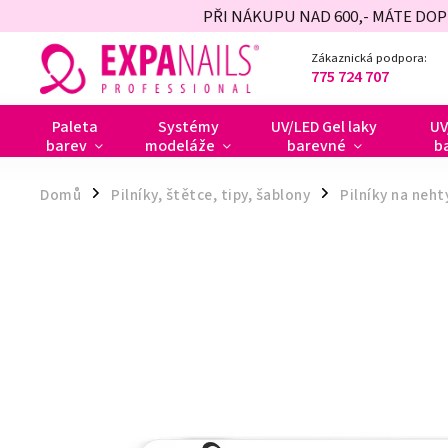
PŘI NÁKUPU NAD 600,- MÁTE DO
Zákaznická podpora:
775 724 707
Paleta
Systémy
UV/LED Gel laky
UV
barev
modeláže
barevné
b
Domů
Pilníky, štětce, tipy, šablony
Pilníky na neht
/
/