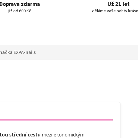
Doprava zdarma
Už 21 let
již od 600 Kč
děláme vaše nehty krásn
načka
EXPA-nails
atou střední cestu
mezi ekonomickými