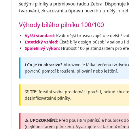
šedými pilníky a prémiovou řadou Zebra. Disponuje 
tvarování, zkracování a úpravu povrchu umělých nehtů
Výhody bílého pilníku 100/100
Vyšší standard:
Kvalitnější brusivo zajišťuje delší živ
Estetický vzhled:
Čistě bílý design působí v salonu i 
Spolehlivý výkon:
Hrubost 100 je standardem pro efek
ℹ️ Co je to abrazivo?
Abrazivo je látka tvořená tvrdými 
povrchů pomocí broušení, pilování nebo leštění.
💡 TIP:
Ideální volba pro domácí použití, pokud chcete
dezinfikovatelné pilníky.
⚠️ UPOZORNĚNÍ:
Před použitím pilníků a houbiček d
(nejlépe starým pilníkem). Vyvarujete se tak možném