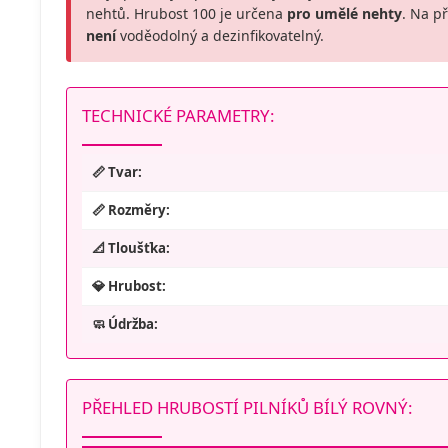
nehtů. Hrubost 100 je určena
pro umělé nehty
. Na př
není
voděodolný a dezinfikovatelný.
TECHNICKÉ PARAMETRY:
📏 Tvar:
📏 Rozměry:
📐 Tloušťka:
💎 Hrubost:
🧼 Údržba:
PŘEHLED HRUBOSTÍ PILNÍKŮ BÍLÝ ROVNÝ: