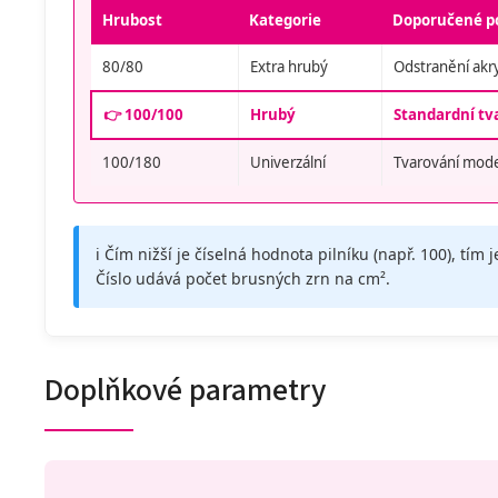
Hrubost
Kategorie
Doporučené po
80/80
Extra hrubý
Odstranění akry
👉 100/100
Hrubý
Standardní tv
100/180
Univerzální
Tvarování mode
ℹ️ Čím nižší je číselná hodnota pilníku (např. 100), tím j
Číslo udává počet brusných zrn na cm².
Doplňkové parametry