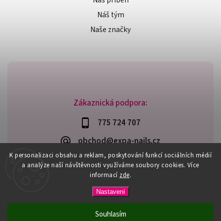
Náš příběh
Náš tým
Naše značky
Zákaznická podpora:
775 724 707
obchod@expa-nails.cz
K personalizaci obsahu a reklam, poskytování funkcí sociálních médií
a analýze naší návštěvnosti využíváme soubory cookies. Více
informací
zde
.
Copyright 2026
Expanails.cz
. Všechna práva vyhrazena.
Nastavení
Upravit nastavení cookies
Vytvořil
Shoptet
| Design
Shoptak.cz
Souhlasím