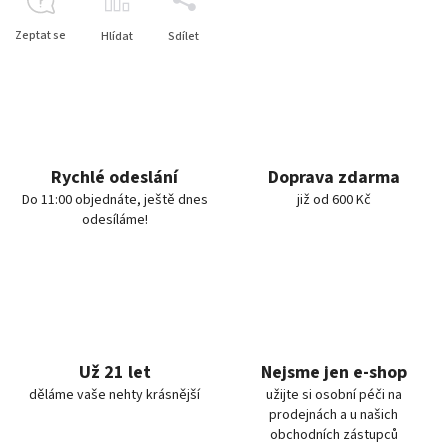
Zeptat se
Hlídat
Sdílet
Rychlé odeslání
Doprava zdarma
Do 11:00 objednáte, ještě dnes
již od 600 Kč
odesíláme!
Už 21 let
Nejsme jen e-shop
děláme vaše nehty krásnější
užijte si osobní péči na
prodejnách a u našich
obchodních zástupců