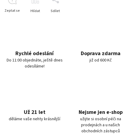
Zeptat se
Hlídat
Sdílet
Rychlé odeslání
Doprava zdarma
Do 11:00 objednáte, ještě dnes
již od 600 Kč
odesíláme!
Už 21 let
Nejsme jen e-shop
děláme vaše nehty krásnější
užijte si osobní péči na
prodejnách a u našich
obchodních zástupců