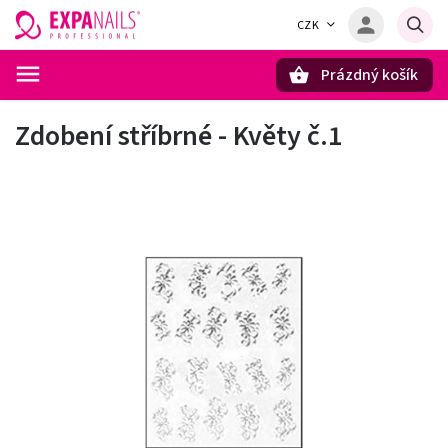
CZK
Prázdný košík
Hledat
Zdobení stříbrné - Květy č.1