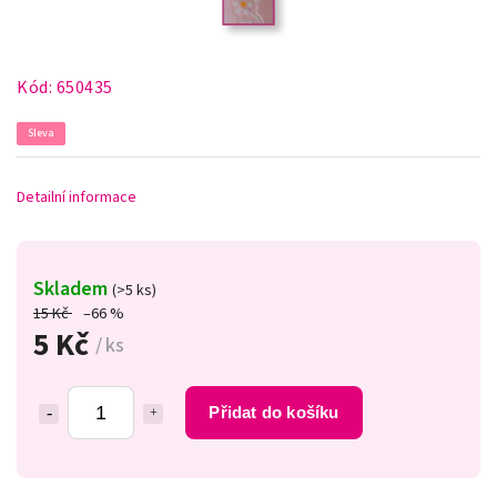
Kód:
650435
Sleva
Detailní informace
Skladem
(>5 ks)
15 Kč
–66 %
5 Kč
/ ks
Přidat do košíku