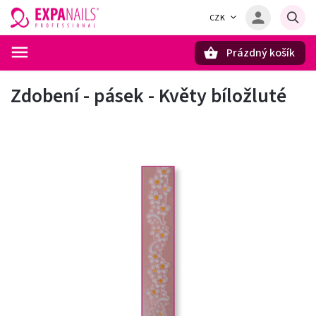
CZK
Prázdný košík
Hledat
Zdobení - pásek - Květy bíložluté