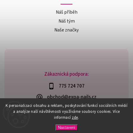
Náš příběh
Náš tým
Naše značky
Zákaznická podpora:
775 724 707
obchod@expa-nails.cz
K personalizaci obsahu a reklam, poskytování funkcí sociálních médií
a analýze naší návštěvnosti využíváme soubory cookies. Více
informací
zde
.
Copyright 2026
Expanails.cz
. Všechna práva vyhrazena.
Nastavení
Upravit nastavení cookies