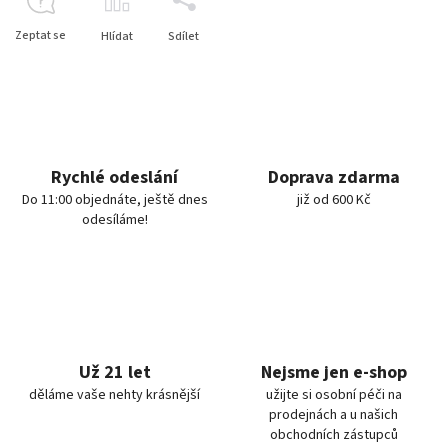
Zeptat se
Hlídat
Sdílet
Rychlé odeslání
Doprava zdarma
Do 11:00 objednáte, ještě dnes
již od 600 Kč
odesíláme!
Už 21 let
Nejsme jen e-shop
děláme vaše nehty krásnější
užijte si osobní péči na
prodejnách a u našich
obchodních zástupců