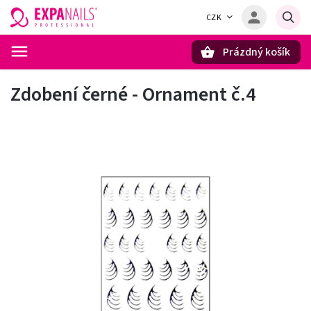
CZK
Prázdný košík
Hledat
Zdobení černé - Ornament č.4