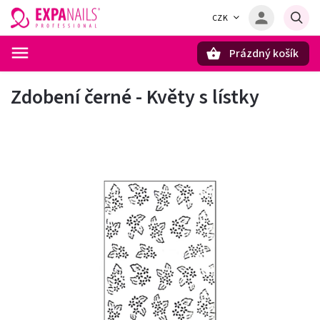
CZK
Prázdný košík
Hledat
Zdobení černé - Květy s lístky