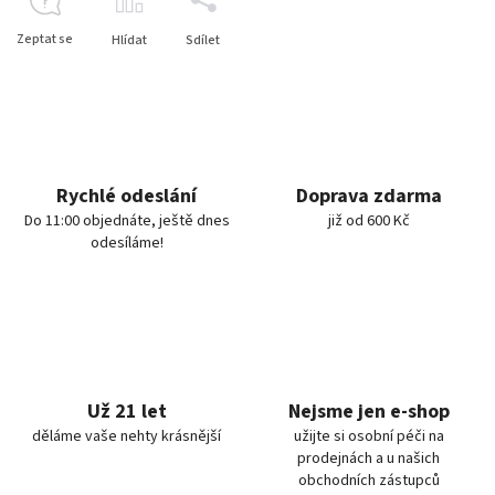
Zeptat se
Hlídat
Sdílet
Rychlé odeslání
Doprava zdarma
Do 11:00 objednáte, ještě dnes
již od 600 Kč
odesíláme!
Už 21 let
Nejsme jen e-shop
děláme vaše nehty krásnější
užijte si osobní péči na
prodejnách a u našich
obchodních zástupců